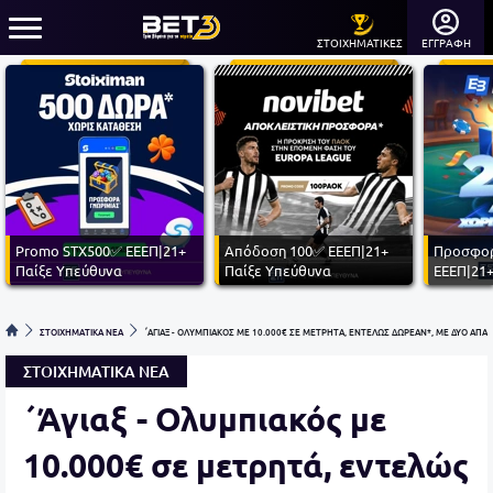
ΣΤΟΙΧΗΜΑΤΙΚΕΣ
ΕΓΓΡΑΦΗ
Promo STX500✅ ΕΕΕΠ|21+
Απόδοση 100✅ ΕΕΕΠ|21+
Προσφορ
Παίξε Υπεύθυνα
Παίξε Υπεύθυνα
ΕΕΕΠ|21+
ΣΤΟΙΧΗΜΑΤΙΚΑ ΝΕΑ
΄ΑΓΙΑΞ - ΟΛΥΜΠΙΑΚΟΣ ΜΕ 10.000€ ΣΕ ΜΕΤΡΗΤΑ, ΕΝΤΕΛΩΣ ΔΩΡΕΑΝ*, ΜΕ ΔΥΟ ΑΠΑ
ΣΤΟΙΧΗΜΑΤΙΚΑ ΝΕΑ
΄Άγιαξ - Ολυμπιακός με
10.000€ σε μετρητά, εντελώς