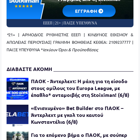
☆☆☆☆☆
★★★★★
EΓΓΡΑΦΗ
ΕΕΕΠ | 21+ | ΠΑΙΞΕ ΥΠΕΥΘΥΝΑ
*​
21+ | ΑΡΜΟΔΙΟΣ ΡΥΘΜΙΣΤΗΣ ΕΕΕΠ | ΚΙΝΔΥΝΟΣ ΕΘΙΣΜΟΥ &
ΑΠΩΛΕΙΑΣ ΠΕΡΙΟΥΣΙΑΣ| ΓΡΑΜΜΗ ΒΟΗΘΕΙΑΣ ΚΕΘΕΑ: 2109237777 |
ΠΑΙΞΕ ΥΠΕΥΘΥΝΑ *
Ισχύουν Όροι & Προϋποθέσεις
ΔΙΑΒΑΣΤΕ ΑΚΟΜΗ
ΠΑΟΚ - Άντερλεχτ: Η μάχη για τη είσοδο
στους ομίλους του Europa League, με
έπαθλο* ανταμοιβής στη Stoiximan! (6/8)
«Ενισχυμένο» Bet Builder στο ΠΑΟΚ –
Άντερλεχτ με γκολ του καυτού
Κωνσταντέλια (6/8)
Για το επόμενο βήμα ο ΠΑΟΚ, με σούπερ