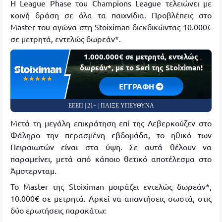
Η League Phase του Champions League τελειώνει με
κοινή δράση σε όλα τα παιχνίδια. Προβλέπεις στο
Master του αγώνα στη Stoiximan διεκδικώντας 10.000€
σε μετρητά, εντελώς δωρεάν*.
1.000.000€ σε μετρητά, εντελώς
δωρεάν*, με το Seri της Stoiximan!
☆☆☆☆☆
★★★★★
ΕΓΓΡΑΦΗ
ΕΕΕΠ | 21+ | ΠΑΙΞΕ ΥΠΕΥΘΥΝΑ
Μετά τη μεγάλη επικράτηση επί της Λεβερκούζεν στο
Φάληρο την περασμένη εβδομάδα, το ηθικό των
Πειραιωτών είναι στα ύψη. Σε αυτά θέλουν να
παραμείνει, μετά από κάποιο θετικό αποτέλεσμα στο
Άμστερνταμ.
Το Master της Stoiximan μοιράζει εντελώς δωρεάν*,
10.000€ σε μετρητά. Αρκεί να απαντήσεις σωστά, στις
δύο ερωτήσεις παρακάτω: