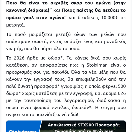
Ποιο θα είναι το ακριβές σκορ του αγώνα (στην
κανονική διάρκεια)”
και
Ποιος παίκτης θα πετύχει το
πρώτο γκολ στον αγώνα”
και διεκδικείς 10.000€ σε
μετρητά.
Το ποσό μοιράζεται μεταξύ όλων των μελών που
απάντησαν σωστά, εκτός υπάρξει ένας και μοναδικός
νικητής, που θα πάρει όλο το ποσό.
Το 2026 ήρθε με δώρα*. Τα κάνεις δικά σου χωρίς
κατάθεση, αν αποφασίσεις πως η Stoiximan είναι ο
προορισμός σου για παιχνίδι. Όλα τα νέα μέλη που θα
κάνουν την εγγραφή τους, θα επωφεληθούν από την
πολύ δυνατή προσφορά* γνωριμίας, η οποία φέρνει 500
δώρα* χωρίς κατάθεση με την εγγραφή, και ακόμα 626
με την ταυτοποίηση του λογαριασμού, διαδικασία η
οποία είναι φυσικά εντελώς δωρεάν*. Η στιγμή σου
ανήκει και το παιχνίδι ξεκινά εδώ!
Αποκλειστική STX500 Προσφορά*
Γνωριμίας από τη Stoiximan