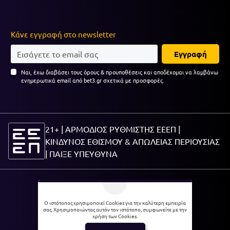
Κάνε εγγραφή στο newsletter
Εγγραφή
Ναι, έχω διαβάσει τους όρους & προυποθέσεις και αποδέχομαι να λαμβάνω
ενημερωτικά email από bet3.gr σχετικά με προσφορές.
21+ | ΑΡΜΟΔΙΟΣ ΡΥΘΜΙΣΤΗΣ ΕΕΕΠ |
ΚΙΝΔΥΝΟΣ ΕΘΙΣΜΟΥ & ΑΠΩΛΕΙΑΣ ΠΕΡΙΟΥΣΙΑΣ
|
ΠΑΙΞΕ ΥΠΕΥΘΥΝΑ
21+
Ο ιστότοπος χρησιμοποιεί Cookies για την καλύτερη εμπειρία
σας. Χρησιμοποιώντας αυτόν τον ιστότοπο, συμφωνείτε με την
χρήση των Cookies.