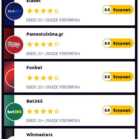
Elabet
☆☆☆☆☆
★★★★★
8.8
Εγγραφή
ΕΕΕΠ | 21+ | ΠΑΙΞΕ ΥΠΕΥΘΥΝΑ
Pamestoixima.gr
☆☆☆☆☆
★★★★★
8.6
Εγγραφή
ΕΕΕΠ | 21+ | ΠΑΙΞΕ ΥΠΕΥΘΥΝΑ
Fonbet
☆☆☆☆☆
★★★★★
8.8
Εγγραφή
ΕΕΕΠ | 21+ | ΠΑΙΞΕ ΥΠΕΥΘΥΝΑ
Bet365
☆☆☆☆☆
★★★★★
8.9
Εγγραφή
ΕΕΕΠ | 21+ | ΠΑΙΞΕ ΥΠΕΥΘΥΝΑ
Winmasters