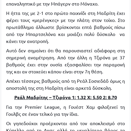
επαναληπτικό με την Μπάγερν στο Μόναχο.
Η ήττα της με 2-1 στο πρώτο παιχνίδι στη Μαδρίτη έχει
φέρει τους «μερένγκες» με την πλάτη στον τοίχο. Στο
πρωτάθλημα άλλωστε βρίσκονται επτά βαθμούς πίσω
από την Μπαρτσελόνα και μοιάζει πολύ δύσκολο να
κάνει την ανατροπή.
Αυτό δεν σημαίνει ότι θα παρουσιαστεί αδιάφορη στη
σημερινή αναμέτρηση. Από την άλλη η Τζιρόνα με 37
βαθμούς έχει στην ουσία εξασφαλίσει την παραμονή
της και αν στοχεύει κάπου είναι στην 7η θέση.
Απέχει τέσσερις βαθμούς από τη Ρεάλ Σοσιεδάδ όμως η
αποστολή της στη Μαδρίτη είναι αρκετά δύσκολη.
Ρεάλ Μαδρίτης – Τζιρόνα 1: 1.32
X: 5.50 2: 8.70
Για την Premier League, η Γουέστ Χαμ φιλοξενεί τη
Γουλβς σε έναν τελικό για την ίδια.
Οι γηπεδούχοι προέρχονται από τον αποκλεισμό στο
Κύπελλο από τη Λιντς αλλά το μεγαλύτερο βάρος το