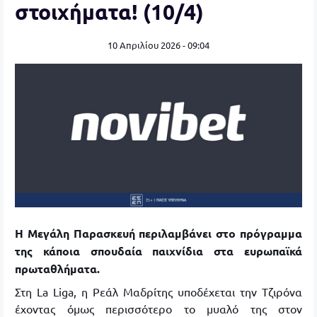
στοιχήματα! (10/4)
10 Απριλίου 2026 - 09:04
Η Μεγάλη Παρασκευή περιλαμβάνει στο πρόγραμμα
της κάποια σπουδαία παιχνίδια στα ευρωπαϊκά
πρωταθλήματα.
Στη La Liga, η Ρεάλ Μαδρίτης υποδέχεται την Τζιρόνα
έχοντας όμως περισσότερο το μυαλό της στον