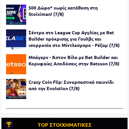
500 Δώρα* χωρίς κατάθεση στη
Stoiximan! (7/8)
Σέντρα στο League Cup Αγγλίας με Bet
Builder πρόκρισης για Γουλβς και
ισορροπία στο Μίντλεσμπρο - Ρέξαμ (7/8)
Μπάγερν - Άστον Βίλα με Bet Builder και
Κορυφαίες Αποδόσεις στην Betsson (7/8)
Crazy Coin Flip: Συναρπαστικό παιχνίδι
από την Evolution (7/8)
TOP ΣΤΟΙΧΗΜΑΤΙΚΕΣ