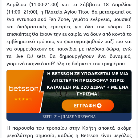
Απρίλιου (11:00-21:00) και το Σάββατο 18 Απριλίου
(11:00 -21:00), η Πλατεία Αγίου Τίτου θα μετατραπεί σε
ένα εντυπωσιακό Fan Zone, γεμάτο ενέργεια, μουσική
και διαδραστικές εμπειρίες για όλο τον κόσμο. Οι
επισκέπτες θα έχουν την ευκαιρία να δουν από κοντά το
εμβληματικό τρόπαιο, να φωτογραφηθούν μαζί του και
να συμμετάσχουν σε παιχνίδια με πλούσια δώρα, ενώ
τα live DJ sets θα δημιουργήσουν ένα δυναμικό,
γιορτινό σκηνικό καθ’ όλη τη διάρκεια του τριημέρου.
Η BETSSON ΣΕ ΥΠΟΔΕΧΕΤΑΙ ΜΕ ΜΙΑ
ΑΠΙΣΤΕΥΤΗ ΠΡΟΣΦΟΡΑ* ΧΩΡΙΣ
ΚΑΤΑΘΕΣΗ ΜΕ 220 ΔΩΡΑ* + ΜΕ ΕΝΑ
ΓΥΡΙΣΜΑ!
☆☆☆☆☆
★★★★★
ΕΓΓΡΑΦΗ
ΕΕΕΠ | 21+ | ΠΑΙΞΕ ΥΠΕΥΘΥΝΑ
Η παρουσία του τροπαίου στην Κρήτη αποκτά ακόμη
μεγαλύτερη σημασία, καθώς η Betsson είναι μεγάλος