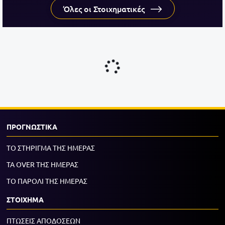
Όλες οι Στοιχηματικές
ΠΡΟΓΝΩΣΤΙΚΑ
ΤΟ ΣΤΗΡΙΓΜΑ ΤΗΣ ΗΜΕΡΑΣ
ΤΑ OVER ΤΗΣ ΗΜΕΡΑΣ
ΤΟ ΠΑΡΟΛΙ ΤΗΣ ΗΜΕΡΑΣ
ΣΤΟΙΧΗΜΑ
ΠΤΩΣΕΙΣ ΑΠΟΔΟΣΕΩΝ