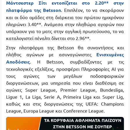
Μάντσεστερ Σίτι εντοπίζεται στο 2.20** στην
πλατφόρμα της Betsson
. Επιπλέον, το να σκοράρουν
και οι δύο ομάδες στη διάρκεια του πρώτου ημιχρόνου
πληρώνει 3.40**. Ανάμεσα στην πληθώρα αγορών που
υπάρχουν για το ματς στην αγγλική πρωτεύουσα, το να
καταλογιστεί πέναλτι δίνεται στο 2.96**.
Στην πλατφόρμα της Betsson θα συναντήσεις και
πλήθος αγώνων με ασυναγώνιστες
Ενισχυμένες
Αποδόσεις
. Η Betsson, συμβαδίζοντας με τις
τεχνολογικές εξελίξεις, προσφέρει Πληροφορίες AI για
τους αγώνες των μεγάλων ποδοσφαιρικών
διοργανώσεων, μια υπηρεσία που είναι διαθέσιμη σε
αγώνες Super League, Premier League, Bundesliga,
Ligue 1, La Liga, Serie A, Primeira Liga και Super Lig,
καθώς και στις διοργανώσεις της UEFA: Champions
League, Europa League και Conference League.
ΤΑ ΚΟΡΥΦΑΙΑ ΑΘΛΗΜΑΤΑ ΠΑΙΖΟΥΝ
ΣΤΗΝ BETSSON ΜΕ ΣΟΥΠΕΡ