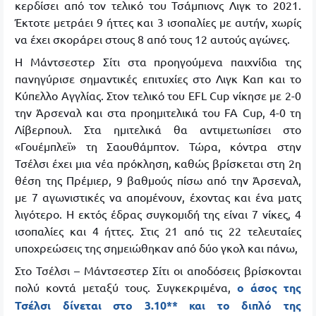
κερδίσει από τον τελικό του Τσάμπιονς Λιγκ το 2021.
Έκτοτε μετράει 9 ήττες και 3 ισοπαλίες με αυτήν, χωρίς
να έχει σκοράρει στους 8 από τους 12 αυτούς αγώνες.
Η Μάντσεστερ Σίτι στα προηγούμενα παιχνίδια της
πανηγύρισε σημαντικές επιτυχίες στο Λιγκ Καπ και το
Κύπελλο Αγγλίας. Στον τελικό του EFL Cup νίκησε με 2-0
την Άρσεναλ και στα προημιτελικά του FA Cup, 4-0 τη
Λίβερπουλ. Στα ημιτελικά θα αντιμετωπίσει στο
«Γουέμπλεϊ» τη Σαουθάμπτον. Τώρα, κόντρα στην
Τσέλσι έχει μια νέα πρόκληση, καθώς βρίσκεται στη 2η
θέση της Πρέμιερ, 9 βαθμούς πίσω από την Άρσεναλ,
με 7 αγωνιστικές να απομένουν, έχοντας και ένα ματς
λιγότερο. Η εκτός έδρας συγκομιδή της είναι 7 νίκες, 4
ισοπαλίες και 4 ήττες. Στις 21 από τις 22 τελευταίες
υποχρεώσεις της σημειώθηκαν από δύο γκολ και πάνω,
Στο Τσέλσι – Μάντσεστερ Σίτι οι αποδόσεις βρίσκονται
πολύ κοντά μεταξύ τους. Συγκεκριμένα,
ο άσος της
Τσέλσι δίνεται στο 3.10** και το διπλό της