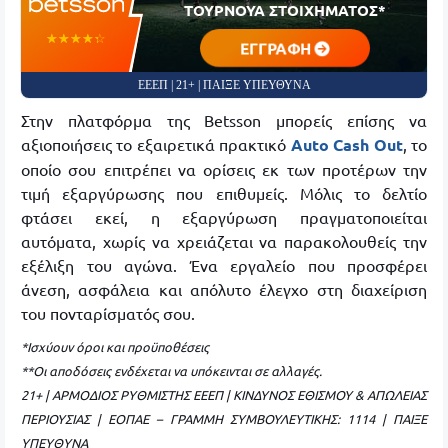
ΤΟΥΡΝΟΥΑ ΣΤΟΙΧΗΜΑΤΟΣ*
☆☆☆☆☆
★★★★★
ΕΓΓΡΑΦΗ
ΕΕΕΠ | 21+ | ΠΑΙΞΕ ΥΠΕΥΘΥΝΑ
Στην πλατφόρμα της Betsson μπορείς επίσης να
αξιοποιήσεις το εξαιρετικά πρακτικό
Auto Cash Out
, το
οποίο σου επιτρέπει να ορίσεις εκ των προτέρων την
τιμή εξαργύρωσης που επιθυμείς. Μόλις το δελτίο
φτάσει εκεί, η εξαργύρωση πραγματοποιείται
αυτόματα, χωρίς να χρειάζεται να παρακολουθείς την
εξέλιξη του αγώνα. Ένα εργαλείο που προσφέρει
άνεση, ασφάλεια και απόλυτο έλεγχο στη διαχείριση
του πονταρίσματός σου.
*Ισχύουν όροι και προϋποθέσεις
**Οι αποδόσεις ενδέχεται να υπόκεινται σε αλλαγές.
21+ | ΑΡΜΟΔΙΟΣ ΡΥΘΜΙΣΤΗΣ ΕΕΕΠ | ΚΙΝΔΥΝΟΣ ΕΘΙΣΜΟΥ & ΑΠΩΛΕΙΑΣ
ΠΕΡΙΟΥΣΙΑΣ | ΕΟΠΑΕ – ΓΡΑΜΜΗ ΣΥΜΒΟΥΛΕΥΤΙΚΗΣ: 1114 | ΠΑΙΞΕ
ΥΠΕΥΘΥΝΑ