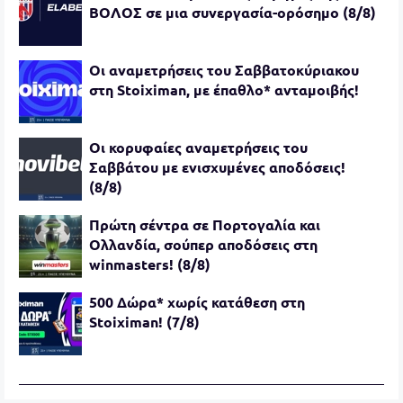
ΒΟΛΟΣ σε μια συνεργασία-ορόσημο (8/8)
Οι αναμετρήσεις του Σαββατοκύριακου
στη Stoiximan, με έπαθλο* ανταμοιβής!
Oι κορυφαίες αναμετρήσεις του
Σαββάτου με ενισχυμένες αποδόσεις!
(8/8)
Πρώτη σέντρα σε Πορτογαλία και
Ολλανδία, σούπερ αποδόσεις στη
winmasters! (8/8)
500 Δώρα* χωρίς κατάθεση στη
Stoiximan! (7/8)