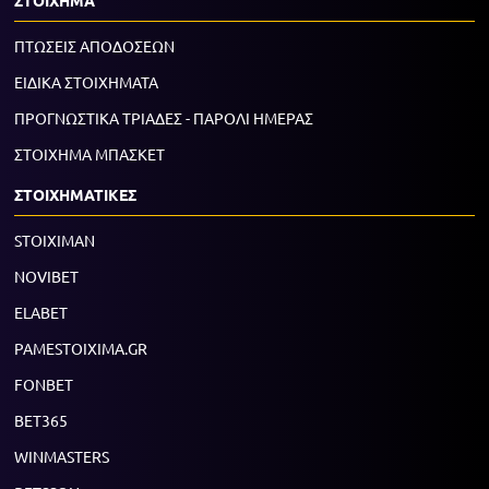
ΣΤΟΙΧΗΜΑ
ΠΤΩΣΕΙΣ ΑΠΟΔΟΣΕΩΝ
ΕΙΔΙΚΑ ΣΤΟΙΧΗΜΑΤΑ
ΠΡΟΓΝΩΣΤΙΚΑ ΤΡΙΑΔΕΣ - ΠΑΡΟΛΙ ΗΜΕΡΑΣ
ΣΤΟΙΧΗΜΑ ΜΠΑΣΚΕΤ
ΣΤΟΙΧΗΜΑΤΙΚΕΣ
STOIXIMAN
NOVIBET
ELABET
PAMESTOIXIMA.GR
FONBET
BET365
WINMASTERS