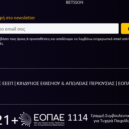
BETSSON
φή στο newsletter
αβάσει τους όρους & προυποθέσεις και αποδέχομαι να λαμβάνω ενημερωτικά email από b
ές.
 ΕΕΕΠ | ΚΙΝΔΥΝΟΣ ΕΘΙΣΜΟΥ & ΑΠΩΛΕΙΑΣ ΠΕΡΙΟΥΣΙΑΣ |
ΕΟΠΑ
21+