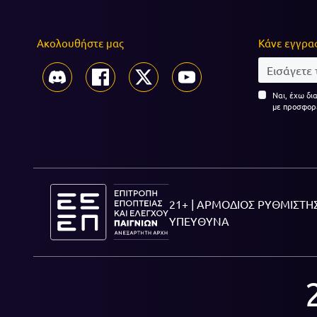
Ακολουθήστε μας
Κάνε εγγρα
Ναι, έχω δι
με προσφορ
21+ | ΑΡΜΟΔΙΟΣ ΡΥΘΜΙΣΤΗΣ
ΥΠΕΥΘΥΝΑ