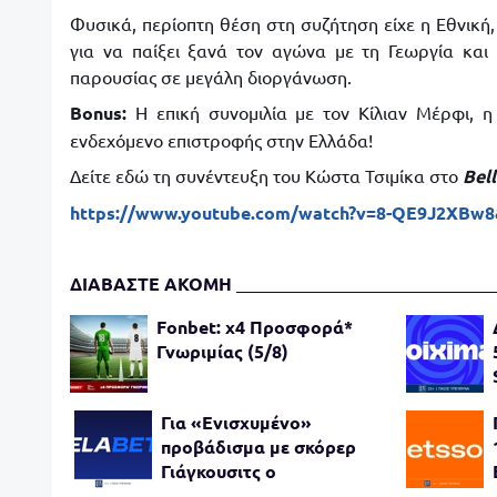
Φυσικά, περίοπτη θέση στη συζήτηση είχε η Εθνική,
για να παίξει ξανά τον αγώνα με τη Γεωργία και
παρουσίας σε μεγάλη διοργάνωση.
Bonus:
Η επική συνομιλία με τον Κίλιαν Μέρφι, η 
ενδεχόμενο επιστροφής στην Ελλάδα!
Δείτε εδώ τη συνέντευξη του Κώστα Τσιμίκα στο
Bell
https://www.youtube.com/watch?v=8-QE9J2XBw8
ΔΙΑΒΑΣΤΕ ΑΚΟΜΗ
Fonbet: x4 Προσφορά*
Γνωριμίας (5/8)
Για «Ενισχυμένο»
προβάδισμα με σκόρερ
Γιάγκουσιτς ο
Παναθηναϊκός στο