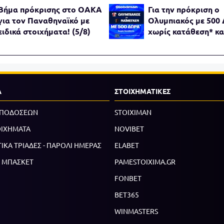
Βήμα πρόκρισης στο ΟΑΚΑ
Για την πρόκριση ο
για τον Παναθηναϊκό με
Ολυμπιακός με 500
ειδικά στοιχήματα! (5/8)
χωρίς κατάθεση* κα
έπαθλο* ανταμοιβής
Α
ΣΤΟΙΧΗΜΑΤΙΚΕΣ
ΑΠΟΔΟΣΕΩΝ
STOIXIMAN
ΟΙΧΗΜΑΤΑ
NOVIBET
ΚΑ ΤΡΙΑΔΕΣ - ΠΑΡΟΛΙ ΗΜΕΡΑΣ
ELABET
 ΜΠΑΣΚΕΤ
PAMESTOIXIMA.GR
FONBET
BET365
WINMASTERS