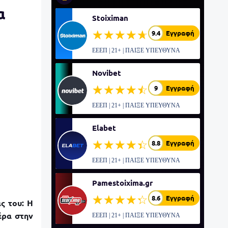
α
Stoiximan
☆☆☆☆☆
★★★★★
9.4
Εγγραφή
ΕΕΕΠ | 21+ | ΠΑΙΞΕ ΥΠΕΥΘΥΝΑ
Novibet
☆☆☆☆☆
★★★★★
9
Εγγραφή
ΕΕΕΠ | 21+ | ΠΑΙΞΕ ΥΠΕΥΘΥΝΑ
Elabet
☆☆☆☆☆
★★★★★
8.8
Εγγραφή
ΕΕΕΠ | 21+ | ΠΑΙΞΕ ΥΠΕΥΘΥΝΑ
Pamestoixima.gr
☆☆☆☆☆
★★★★★
8.6
Εγγραφή
ς του: Η
έρα στην
ΕΕΕΠ | 21+ | ΠΑΙΞΕ ΥΠΕΥΘΥΝΑ