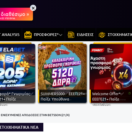
 διαθέσιμο »
 ΠΑΙΞΕ ΥΠΕΥΘΥΝΑ
 ANALYSIS
ΠΡΟΣΦΟΡΕΣ*
ΕΙΔΗΣΕΙΣ
ΣΤΟΙΧΗΜΑΤΙΚ
φορά* Γνωριμίας✅
SUMMER5000✅ ΕΕΕΠ|21+
Welcome Offer*✅
21+ Παίξε
Παίξε Υπεύθυνα
ΕΕΕΠ|21+ Παίξε
θυνα
Υπεύθυνα
 ΕΝΙΣΧΥΜΕΝΕΣ ΑΠΟΔΟΣΕΙΣ ΣΤΗΝ BETSSON (21/4)
ΣΤΟΙΧΗΜΑΤΙΚΑ ΝΕΑ