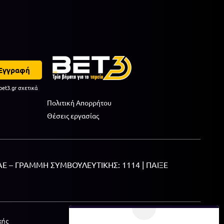
Εγγραφή
et3.gr σχετικά
Πολιτική Απορρήτου
Θέσεις εργασίας
Ε – ΓΡΑΜΜΗ ΣΥΜΒΟΥΛΕΥΤΙΚΗΣ: 1114 |
ΠΑΙΞΕ