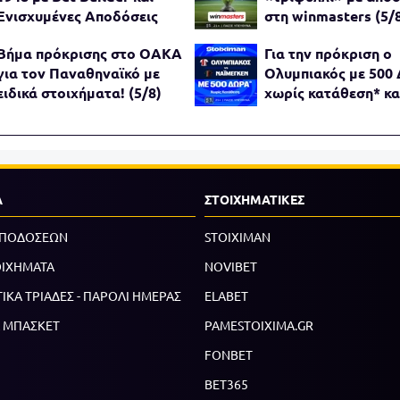
Ενισχυμένες Αποδόσεις
στη winmasters (5/
στην Betsson (5/8)
Βήμα πρόκρισης στο ΟΑΚΑ
Για την πρόκριση ο
για τον Παναθηναϊκό με
Ολυμπιακός με 500
ειδικά στοιχήματα! (5/8)
χωρίς κατάθεση* κα
έπαθλο* ανταμοιβής
Α
ΣΤΟΙΧΗΜΑΤΙΚΕΣ
ΑΠΟΔΟΣΕΩΝ
STOIXIMAN
ΟΙΧΗΜΑΤΑ
NOVIBET
ΚΑ ΤΡΙΑΔΕΣ - ΠΑΡΟΛΙ ΗΜΕΡΑΣ
ELABET
 ΜΠΑΣΚΕΤ
PAMESTOIXIMA.GR
FONBET
BET365