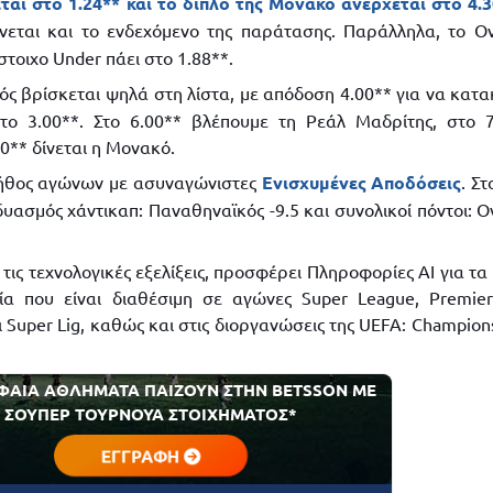
αι στο 1.24** και το διπλό της Μονακό ανέρχεται στο 4.3
άνεται και το ενδεχόμενο της παράτασης. Παράλληλα, το O
στοιχο Under πάει στο 1.88**.
ός βρίσκεται ψηλά στη λίστα, με απόδοση 4.00** για να κατα
το 3.00**. Στο 6.00** βλέπουμε τη Ρεάλ Μαδρίτης, στο 7
0** δίνεται η Μονακό.
πλήθος αγώνων με ασυναγώνιστες
Ενισχυμένες Αποδόσεις
. Στ
υασμός χάντικαπ: Παναθηναϊκός -9.5 και συνολικοί πόντοι: O
ις τεχνολογικές εξελίξεις, προσφέρει Πληροφορίες AI για τα
α που είναι διαθέσιμη σε αγώνες Super League, Premier
 και Super Lig, καθώς και στις διοργανώσεις της UEFA: Champion
ΦΑΙΑ ΑΘΛΗΜΑΤΑ ΠΑΙΖΟΥΝ ΣΤΗΝ BETSSON ΜΕ
ΣΟΥΠΕΡ ΤΟΥΡΝΟΥΑ ΣΤΟΙΧΗΜΑΤΟΣ*
ΕΓΓΡΑΦΗ