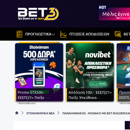
Μόλις έγινε
ΕΕΕΠ | 21+ |
ΠΡΟΓΝΩΣΤΙΚΑ
ΠΤΩΣΕΙΣ ΑΠΟΔΟΣΕΩΝ
BET
Promo STX500✅
Απόδοση 100✅ ΕΕΕΠ|21+
Προσ
ΕΕΕΠ|21+ Παίξε
Παίξε Υπεύθυνα
ΕΕΕΠ|
Υπεύθυνα
Υπεύ
ΣΤΟΙΧΗΜΑΤΙΚΑ ΝΕΑ
ΠΑΝΑΘΗΝΑΙΚΟΣ - ΜΟΝΑΚΟ ΜΕ BET BUILDER ΚΑΙ