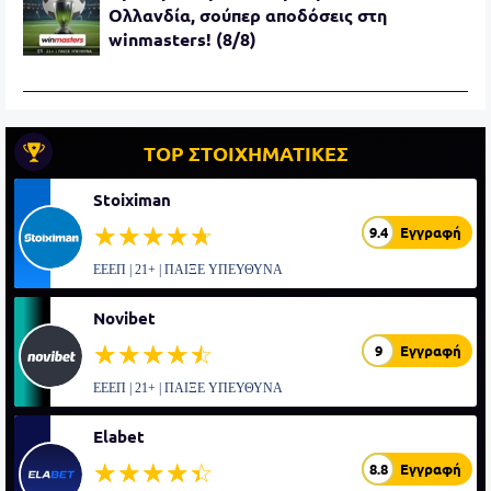
Ολλανδία, σούπερ αποδόσεις στη
winmasters! (8/8)
TOP ΣΤΟΙΧΗΜΑΤΙΚΕΣ
Stoiximan
☆☆☆☆☆
★★★★★
9.4
Εγγραφή
ΕΕΕΠ | 21+ | ΠΑΙΞΕ ΥΠΕΥΘΥΝΑ
Novibet
☆☆☆☆☆
★★★★★
9
Εγγραφή
ΕΕΕΠ | 21+ | ΠΑΙΞΕ ΥΠΕΥΘΥΝΑ
Elabet
☆☆☆☆☆
★★★★★
8.8
Εγγραφή