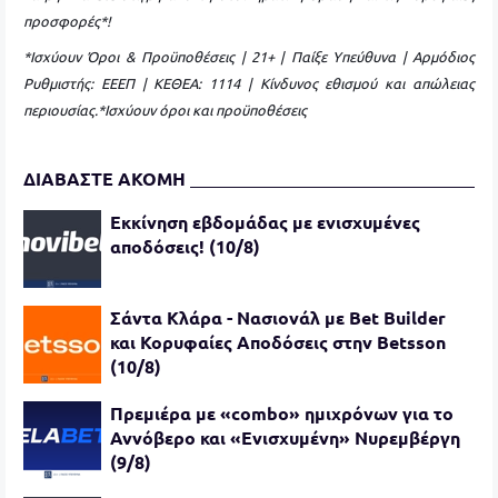
προσφορές*!
*Ισχύουν Όροι & Προϋποθέσεις | 21+ | Παίξε Υπεύθυνα | Αρμόδιος
Ρυθμιστής: ΕΕΕΠ | ΚΕΘΕΑ: 1114 | Κίνδυνος εθισμού και απώλειας
περιουσίας.*Ισχύουν όροι και προϋποθέσεις
ΔΙΑΒΑΣΤΕ ΑΚΟΜΗ
Εκκίνηση εβδομάδας με ενισχυμένες
αποδόσεις! (10/8)
Σάντα Κλάρα - Νασιονάλ με Bet Builder
και Κορυφαίες Αποδόσεις στην Betsson
(10/8)
Πρεμιέρα με «combo» ημιχρόνων για το
Αννόβερο και «Ενισχυμένη» Νυρεμβέργη
(9/8)