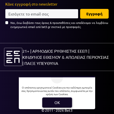
Κάνε εγγραφή στο newsletter
Εγγραφή
Ναι, έχω διαβάσει τους όρους & προυποθέσεις και αποδέχομαι να λαμβάνω
ενημερωτικά email από bet3.gr σχετικά με προσφορές.
21+ | ΑΡΜΟΔΙΟΣ ΡΥΘΜΙΣΤΗΣ ΕΕΕΠ |
ΚΙΝΔΥΝΟΣ ΕΘΙΣΜΟΥ & ΑΠΩΛΕΙΑΣ ΠΕΡΙΟΥΣΙΑΣ
|
ΠΑΙΞΕ ΥΠΕΥΘΥΝΑ
21+
Ο ιστότοπος χρησιμοποιεί Cookies για την καλύτερη εμπειρία
σας. Χρησιμοποιώντας αυτόν τον ιστότοπο, συμφωνείτε με την
χρήση των Cookies.
Πολιτική Απορρήτου |
Θέσεις εργασίας
OK
© 2011 - 2026 Bet3