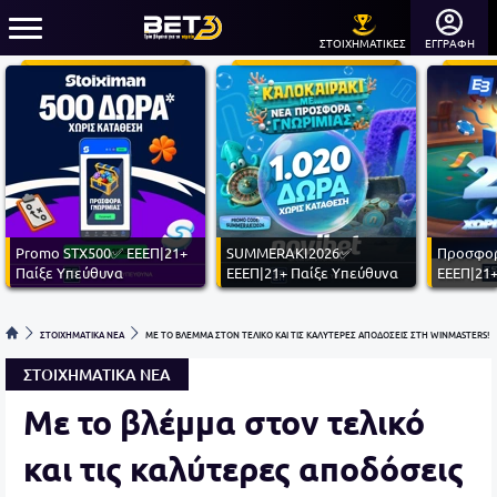
ΣΤΟΙΧΗΜΑΤΙΚΕΣ
ΕΓΓΡΑΦΗ
Promo STX500✅ ΕΕΕΠ|21+
SUMMERAKI2026✅
Προσφορ
Παίξε Υπεύθυνα
ΕΕΕΠ|21+ Παίξε Υπεύθυνα
ΕΕΕΠ|21+
ΣΤΟΙΧΗΜΑΤΙΚΑ ΝΕΑ
ΜΕ ΤΟ ΒΛΕΜΜΑ ΣΤΟΝ ΤΕΛΙΚΟ ΚΑΙ ΤΙΣ ΚΑΛΥΤΕΡΕΣ ΑΠΟΔΟΣΕΙΣ ΣΤΗ WINMASTERS! (
ΣΤΟΙΧΗΜΑΤΙΚΑ ΝΕΑ
Με το βλέμμα στον τελικό
και τις καλύτερες αποδόσεις