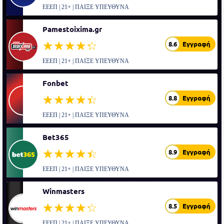
ΕΕΕΠ | 21+ | ΠΑΙΞΕ ΥΠΕΥΘΥΝΑ
Pamestoixima.gr
☆☆☆☆☆
★★★★★
8.6
Εγγραφή
ΕΕΕΠ | 21+ | ΠΑΙΞΕ ΥΠΕΥΘΥΝΑ
Fonbet
☆☆☆☆☆
★★★★★
8.8
Εγγραφή
ΕΕΕΠ | 21+ | ΠΑΙΞΕ ΥΠΕΥΘΥΝΑ
Bet365
☆☆☆☆☆
★★★★★
8.9
Εγγραφή
ΕΕΕΠ | 21+ | ΠΑΙΞΕ ΥΠΕΥΘΥΝΑ
Winmasters
☆☆☆☆☆
★★★★★
8.5
Εγγραφή
ΕΕΕΠ | 21+ | ΠΑΙΞΕ ΥΠΕΥΘΥΝΑ