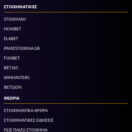
ΣΤΟΙΧΗΜΑΤΙΚΕΣ
STOIXIMAN
NOVIBET
ELABET
PAMESTOIXIMA.GR
FONBET
BET365
WINMASTERS
BETSSON
ΘΕΩΡΙΑ
ΣΤΟΙΧΗΜΑΤΙΚΑ ΑΡΘΡΑ
ΣΤΟΙΧΗΜΑΤΙΚΕΣ ΕΙΔΗΣΕΙΣ
ΠΩΣ ΠΑΙΖΩ ΣΤΟΙΧΗΜΑ