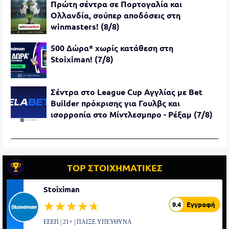
Πρώτη σέντρα σε Πορτογαλία και
Ολλανδία, σούπερ αποδόσεις στη
winmasters! (8/8)
500 Δώρα* χωρίς κατάθεση στη
Stoiximan! (7/8)
Σέντρα στο League Cup Αγγλίας με Bet
Builder πρόκρισης για Γουλβς και
ισορροπία στο Μίντλεσμπρο - Ρέξαμ (7/8)
TOP ΣΤΟΙΧΗΜΑΤΙΚΕΣ
Stoiximan
☆☆☆☆☆
★★★★★
9.4
Εγγραφή
ΕΕΕΠ | 21+ | ΠΑΙΞΕ ΥΠΕΥΘΥΝΑ