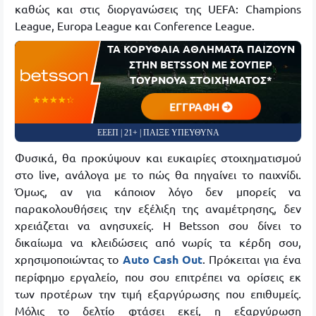
καθώς και στις διοργανώσεις της UEFA: Champions
League, Europa League και Conference League.
ΤΑ ΚΟΡΥΦΑΙΑ ΑΘΛΗΜΑΤΑ ΠΑΙΖΟΥΝ
ΣΤΗΝ BETSSON ΜΕ ΣΟΥΠΕΡ
ΤΟΥΡΝΟΥΑ ΣΤΟΙΧΗΜΑΤΟΣ*
☆☆☆☆☆
★★★★★
ΕΓΓΡΑΦΗ
ΕΕΕΠ | 21+ | ΠΑΙΞΕ ΥΠΕΥΘΥΝΑ
Φυσικά, θα προκύψουν και ευκαιρίες στοιχηματισμού
στο live, ανάλογα με το πώς θα πηγαίνει το παιχνίδι.
Όμως, αν για κάποιον λόγο δεν μπορείς να
παρακολουθήσεις την εξέλιξη της αναμέτρησης, δεν
χρειάζεται να ανησυχείς. Η Betsson σου δίνει το
δικαίωμα να κλειδώσεις από νωρίς τα κέρδη σου,
χρησιμοποιώντας το
Auto Cash Out
. Πρόκειται για ένα
περίφημο εργαλείο, που σου επιτρέπει να ορίσεις εκ
των προτέρων την τιμή εξαργύρωσης που επιθυμείς.
Μόλις το δελτίο φτάσει εκεί, η εξαργύρωση