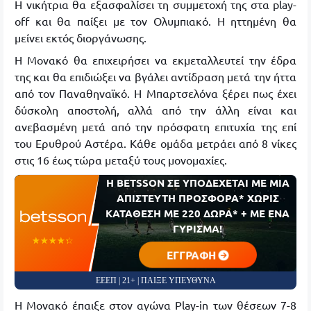
Η νικήτρια θα εξασφαλίσει τη συμμετοχή της στα play-
off και θα παίξει με τον Ολυμπιακό. Η ηττημένη θα
μείνει εκτός διοργάνωσης.
Η Μονακό θα επιχειρήσει να εκμεταλλευτεί την έδρα
της και θα επιδιώξει να βγάλει αντίδραση μετά την ήττα
από τον Παναθηναϊκό. Η Μπαρτσελόνα ξέρει πως έχει
δύσκολη αποστολή, αλλά από την άλλη είναι και
ανεβασμένη μετά από την πρόσφατη επιτυχία της επί
του Ερυθρού Αστέρα. Κάθε ομάδα μετράει από 8 νίκες
στις 16 έως τώρα μεταξύ τους μονομαχίες.
Η BETSSON ΣΕ ΥΠΟΔΕΧΕΤΑΙ ΜΕ ΜΙΑ
ΑΠΙΣΤΕΥΤΗ ΠΡΟΣΦΟΡΑ* ΧΩΡΙΣ
ΚΑΤΑΘΕΣΗ ΜΕ 220 ΔΩΡΑ* + ΜΕ ΕΝΑ
ΓΥΡΙΣΜΑ!
☆☆☆☆☆
★★★★★
ΕΓΓΡΑΦΗ
ΕΕΕΠ | 21+ | ΠΑΙΞΕ ΥΠΕΥΘΥΝΑ
H Μονακό έπαιξε στον αγώνα Play-in των θέσεων 7-8