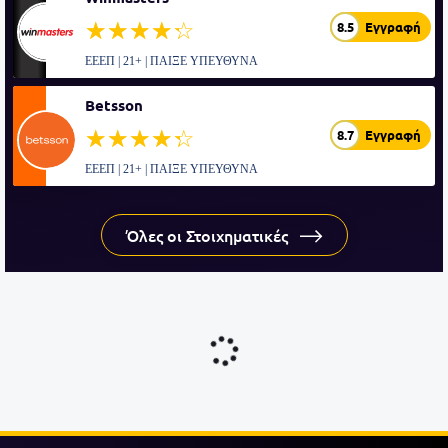
☆☆☆☆☆
★★★★★
8.5
Εγγραφή
ΕΕΕΠ | 21+ | ΠΑΙΞΕ ΥΠΕΥΘΥΝΑ
Betsson
☆☆☆☆☆
★★★★★
8.7
Εγγραφή
ΕΕΕΠ | 21+ | ΠΑΙΞΕ ΥΠΕΥΘΥΝΑ
Όλες οι Στοιχηματικές