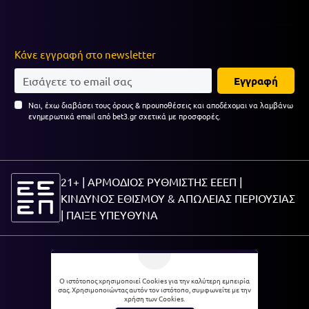
Κάνε εγγραφή στο newsletter
Εγγραφή
Ναι, έχω διαβάσει τους όρους & προυποθέσεις και αποδέχομαι να λαμβάνω
ενημερωτικά email από bet3.gr σχετικά με προσφορές.
21+ | ΑΡΜΟΔΙΟΣ ΡΥΘΜΙΣΤΗΣ ΕΕΕΠ |
ΚΙΝΔΥΝΟΣ ΕΘΙΣΜΟΥ & ΑΠΩΛΕΙΑΣ ΠΕΡΙΟΥΣΙΑΣ
|
ΠΑΙΞΕ ΥΠΕΥΘΥΝΑ
21+
Ο ιστότοπος χρησιμοποιεί Cookies για την καλύτερη εμπειρία
σας. Χρησιμοποιώντας αυτόν τον ιστότοπο, συμφωνείτε με την
χρήση των Cookies.