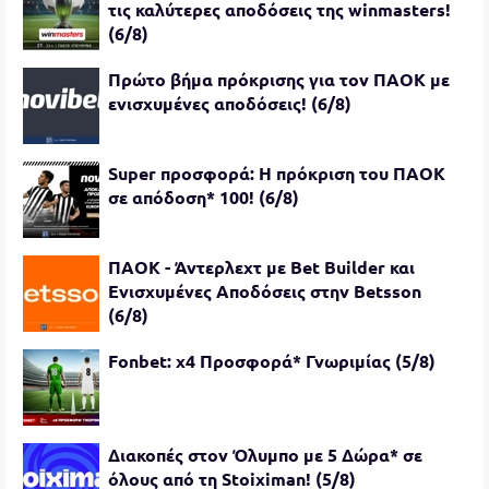
τις καλύτερες αποδόσεις της winmasters!
(6/8)
Πρώτο βήμα πρόκρισης για τον ΠΑΟΚ με
ενισχυμένες αποδόσεις! (6/8)
Super προσφορά: Η πρόκριση του ΠΑΟΚ
σε απόδοση* 100! (6/8)
ΠΑΟΚ - Άντερλεχτ με Bet Builder και
Ενισχυμένες Αποδόσεις στην Betsson
(6/8)
Fonbet: x4 Προσφορά* Γνωριμίας (5/8)
Διακοπές στον Όλυμπο με 5 Δώρα* σε
όλους από τη Stoiximan! (5/8)