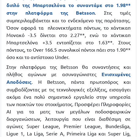
διπλό της Μπαρτσελόνα το συναντάμε στο 1.98**
στην πλατφόρμα της Betsson
. Στις τιμές
συμπεριλαμβάνεται και το ενδεχόμενο της παράτασης.
Όσον αφορά τα πλεονεκτήματα πόντων, το χάντικαπ
Μονακό -3.5 δίνεται στο 2.27**, ενώ το χάντικαπ
Μπαρτσελόνα +3.5 εντοπίζεται στο 1.63**. Στους
πόντους, το Over 166.5 συνολικοί πόντοι πάει στο 1.90**
όσο και το αντίστοιχο Under.
Στην πλατφόρμα της Betsson θα συναντήσεις και
πλήθος αγώνων με ασυναγώνιστες
Ενισχυμένες
Αποδόσεις
. Η Betsson, πάντα πρωτοπόρος και
συμβαδίζοντας με τις τεχνολογικές εξελίξεις, εισαγάγει
ακόμα ένα πολύ σημαντικό εργαλείο στην υπηρεσία
των παικτών του στοιχήματος. Προσφέρει Πληροφορίες
AI για τα ματς των μεγάλων ποδοσφαιρικών
διοργανώσεων, λειτουργία που είναι διαθέσιμη σε
αγώνες Super League, Premier League, Bundesliga,
Ligue 1, La Liga, Serie A, Primeira Liga και Super Lig,