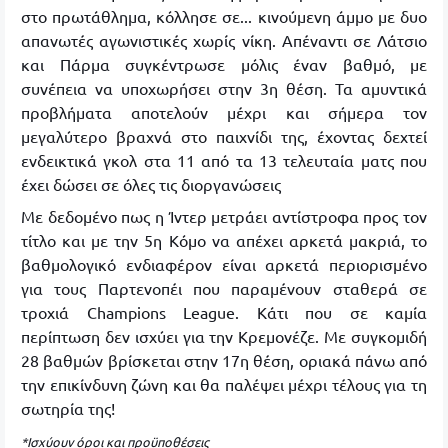
στο πρωτάθλημα, κόλλησε σε... κινούμενη άμμο με δυο
απανωτές αγωνιστικές χωρίς νίκη. Απέναντι σε Λάτσιο
και Πάρμα συγκέντρωσε μόλις έναν βαθμό, με
συνέπεια να υποχωρήσει στην 3η θέση. Τα αμυντικά
προβλήματα αποτελούν μέχρι και σήμερα τον
μεγαλύτερο βραχνά στο παιχνίδι της, έχοντας δεχτεί
ενδεικτικά γκολ στα 11 από τα 13 τελευταία ματς που
έχει δώσει σε όλες τις διοργανώσεις
Με δεδομένο πως η Ίντερ μετράει αντίστροφα προς τον
τίτλο και με την 5η Κόμο να απέχει αρκετά μακριά, το
βαθμολογικό ενδιαφέρον είναι αρκετά περιορισμένο
για τους Παρτενοπέι που παραμένουν σταθερά σε
τροχιά Champions League. Κάτι που σε καμία
περίπτωση δεν ισχύει για την Κρεμονέζε. Με συγκομιδή
28 βαθμών βρίσκεται στην 17η θέση, οριακά πάνω από
την επικίνδυνη ζώνη και θα παλέψει μέχρι τέλους για τη
σωτηρία της!
*Ισχύουν όροι και προϋποθέσεις