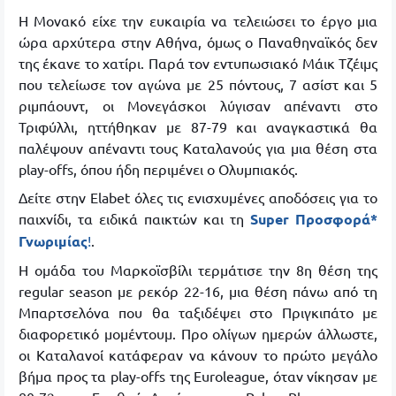
Η Μονακό είχε την ευκαιρία να τελειώσει το έργο μια
ώρα αρχύτερα στην Αθήνα, όμως ο Παναθηναϊκός δεν
της έκανε το χατίρι. Παρά τον εντυπωσιακό Μάικ Τζέιμς
που τελείωσε τον αγώνα με 25 πόντους, 7 ασίστ και 5
ριμπάουντ, οι Μονεγάσκοι λύγισαν απέναντι στο
Τριφύλλι, ηττήθηκαν με 87-79 και αναγκαστικά θα
παλέψουν απέναντι τους Καταλανούς για μια θέση στα
play-offs, όπου ήδη περιμένει ο Ολυμπιακός.
Δείτε στην Elabet όλες τις ενισχυμένες αποδόσεις για το
παιχνίδι, τα ειδικά παικτών και τη
Super Προσφορά*
Γνωριμίας
!
.
Η ομάδα του Μαρκοϊσβίλι τερμάτισε την 8η θέση της
regular season με ρεκόρ 22-16, μια θέση πάνω από τη
Μπαρτσελόνα που θα ταξιδέψει στο Πριγκιπάτο με
διαφορετικό μομέντουμ. Προ ολίγων ημερών άλλωστε,
οι Καταλανοί κατάφεραν να κάνουν το πρώτο μεγάλο
βήμα προς τα play-offs της Euroleague, όταν νίκησαν με