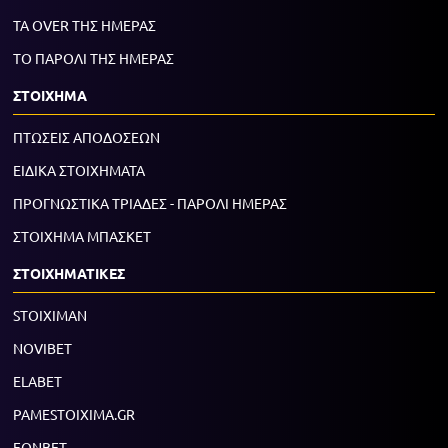
ΤΑ OVER ΤΗΣ ΗΜΕΡΑΣ
ΤΟ ΠΑΡΟΛΙ ΤΗΣ ΗΜΕΡΑΣ
ΣΤΟΙΧΗΜΑ
ΠΤΩΣΕΙΣ ΑΠΟΔΟΣΕΩΝ
ΕΙΔΙΚΑ ΣΤΟΙΧΗΜΑΤΑ
ΠΡΟΓΝΩΣΤΙΚΑ ΤΡΙΑΔΕΣ - ΠΑΡΟΛΙ ΗΜΕΡΑΣ
ΣΤΟΙΧΗΜΑ ΜΠΑΣΚΕΤ
ΣΤΟΙΧΗΜΑΤΙΚΕΣ
STOIXIMAN
NOVIBET
ELABET
PAMESTOIXIMA.GR
FONBET