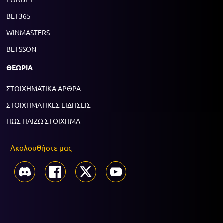
BET365
WINMASTERS
BETSSON
ΘΕΩΡΙΑ
ΣΤΟΙΧΗΜΑΤΙΚΑ ΑΡΘΡΑ
ΣΤΟΙΧΗΜΑΤΙΚΕΣ ΕΙΔΗΣΕΙΣ
ΠΩΣ ΠΑΙΖΩ ΣΤΟΙΧΗΜΑ
Ακολουθήστε μας