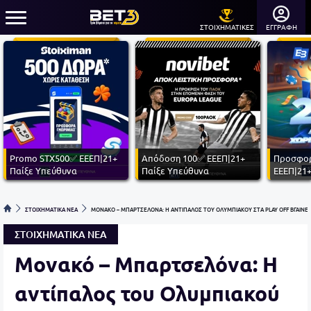
ΣΤΟΙΧΗΜΑΤΙΚΕΣ
ΕΓΓΡΑΦΗ
Promo STX500✅ ΕΕΕΠ|21+
Απόδοση 100✅ ΕΕΕΠ|21+
Προσφορ
Παίξε Υπεύθυνα
Παίξε Υπεύθυνα
ΕΕΕΠ|21+
ΣΤΟΙΧΗΜΑΤΙΚΑ ΝΕΑ
ΜΟΝΑΚΟ – ΜΠΑΡΤΣΕΛΟΝΑ: Η ΑΝΤΙΠΑΛΟΣ ΤΟΥ ΟΛΥΜΠΙΑΚΟΥ ΣΤΑ PLAY OFF ΒΓΑΙΝΕΙ Μ
ΣΤΟΙΧΗΜΑΤΙΚΑ ΝΕΑ
Μονακό – Μπαρτσελόνα: Η
αντίπαλος του Ολυμπιακού