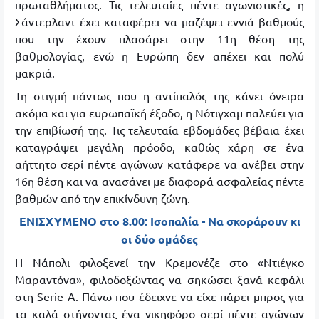
πρωταθλήματος. Τις τελευταίες πέντε αγωνιστικές, η
Σάντερλαντ έχει καταφέρει να μαζέψει εννιά βαθμούς
που την έχουν πλασάρει στην 11η θέση της
βαθμολογίας, ενώ η Ευρώπη δεν απέχει και πολύ
μακριά.
Τη στιγμή πάντως που η αντίπαλός της κάνει όνειρα
ακόμα και για ευρωπαϊκή έξοδο, η Νότιγχαμ παλεύει για
την επιβίωσή της. Τις τελευταία εβδομάδες βέβαια έχει
καταγράψει μεγάλη πρόοδο, καθώς χάρη σε ένα
αήττητο σερί πέντε αγώνων κατάφερε να ανέβει στην
16η θέση και να ανασάνει με διαφορά ασφαλείας πέντε
βαθμών από την επικίνδυνη ζώνη.
ΕΝΙΣΧΥΜΕΝΟ στο 8.00: Ισοπαλία - Να σκοράρουν κι
οι δύο ομάδες
Η Νάπολι φιλοξενεί την Κρεμονέζε στο «Ντιέγκο
Μαραντόνα», φιλοδοξώντας να σηκώσει ξανά κεφάλι
στη Serie A. Πάνω που έδειχνε να είχε πάρει μπρος για
τα καλά στήνοντας ένα νικηφόρο σερί πέντε αγώνων