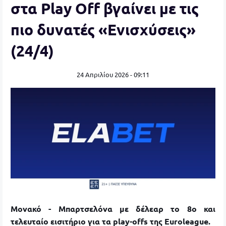
στα Play Off βγαίνει με τις
πιο δυνατές «Ενισχύσεις»
(24/4)
24 Απριλίου 2026 - 09:11
Μονακό - Μπαρτσελόνα με δέλεαρ το 8ο και
τελευταίο εισιτήριο για τα play-offs της Euroleague.