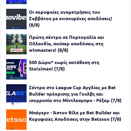
Oι κορυφαίες αναμετρήσεις του
Σαββάτου με ενισχυμένες αποδόσεις!
(8/8)
Πρώτη σέντρα σε Πορτογαλία και
Ολλανδία, σούπερ αποδόσεις στη
winmasters! (8/8)
500 Δώρα* χωρίς κατάθεση στη
Stoiximan! (7/8)
Σέντρα στο League Cup Αγγλίας με Bet
Builder πρόκρισης για Γουλβς και
ισορροπία στο Μίντλεσμπρο - Ρέξαμ (7/8)
Μπάγερν - Άστον Βίλα με Bet Builder και
Κορυφαίες Αποδόσεις στην Betsson (7/8)