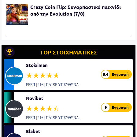
Crazy Coin Flip: Συναρπαστικό παιχνίδι
από την Evolution (7/8)
TOP ΣΤΟΙΧΗΜΑΤΙΚΕΣ
Stoiximan
☆☆☆☆☆
★★★★★
9.4
Εγγραφή
ΕΕΕΠ | 21+ | ΠΑΙΞΕ ΥΠΕΥΘΥΝΑ
Novibet
☆☆☆☆☆
★★★★★
9
Εγγραφή
ΕΕΕΠ | 21+ | ΠΑΙΞΕ ΥΠΕΥΘΥΝΑ
Elabet