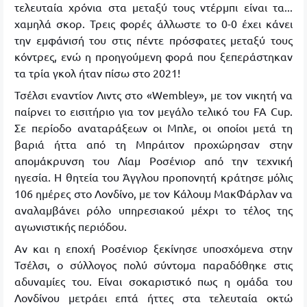
τελευταία χρόνια στα μεταξύ τους ντέρμπι είναι τα...
χαμηλά σκορ. Τρεις φορές άλλωστε το 0-0 έχει κάνει
την εμφάνισή του στις πέντε πρόσφατες μεταξύ τους
κόντρες, ενώ η προηγούμενη φορά που ξεπεράστηκαν
τα τρία γκολ ήταν πίσω στο 2021!
Τσέλσι εναντίον Λιντς στο «Wembley», με τον νικητή να
παίρνει το εισιτήριο για τον μεγάλο τελικό του FA Cup.
Σε περίοδο αναταράξεων οι Μπλε, οι οποίοι μετά τη
βαριά ήττα από τη Μπράιτον προχώρησαν στην
απομάκρυνση του Λίαμ Ροσένιορ από την τεχνική
ηγεσία. Η θητεία του Άγγλου προπονητή κράτησε μόλις
106 ημέρες στο Λονδίνο, με τον Κάλουμ ΜακΦάρλαν να
αναλαμβάνει ρόλο υπηρεσιακού μέχρι το τέλος της
αγωνιστικής περιόδου.
Αν και η εποχή Ροσένιορ ξεκίνησε υποσχόμενα στην
Τσέλσι, ο σύλλογος πολύ σύντομα παραδόθηκε στις
αδυναμίες του. Είναι σοκαριστικό πως η ομάδα του
Λονδίνου μετράει επτά ήττες στα τελευταία οκτώ