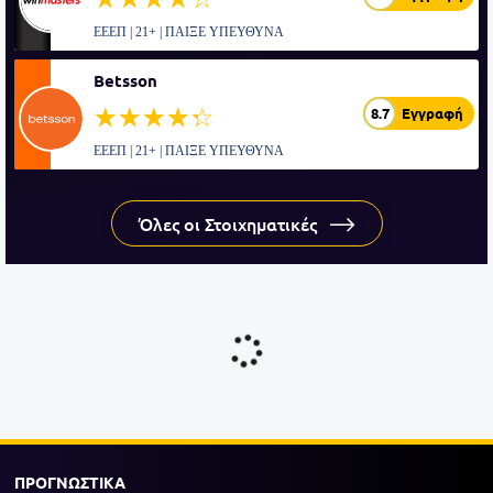
ΕΕΕΠ | 21+ | ΠΑΙΞΕ ΥΠΕΥΘΥΝΑ
Betsson
☆☆☆☆☆
★★★★★
8.7
Εγγραφή
ΕΕΕΠ | 21+ | ΠΑΙΞΕ ΥΠΕΥΘΥΝΑ
Όλες οι Στοιχηματικές
ΠΡΟΓΝΩΣΤΙΚΑ