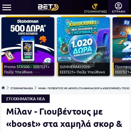
ΣΤΟΙΧΗΜΑΤΙΚΕΣ
ΕΓΓΡΑΦΗ
Promo STX500✅ ΕΕΕΠ|21+
SUMMERAKI2026✅
Προσφορ
Παίξε Υπεύθυνα
ΕΕΕΠ|21+ Παίξε Υπεύθυνα
ΕΕΕΠ|21+
ΣΤΟΙΧΗΜΑΤΙΚΑ ΝΕΑ
ΜΙΛΑΝ - ΓΙΟΥΒΕΝΤΟΥΣ ΜΕ «BOOST» ΣΤΑ ΧΑΜΗΛΑ ΣΚΟΡ & «ΕΝΙΣΧΥΜΕΝΕΣ» ΤΣΕΛΣΙ - 
ΣΤΟΙΧΗΜΑΤΙΚΑ ΝΕΑ
Μίλαν - Γιουβέντους με
«boost» στα χαμηλά σκορ &