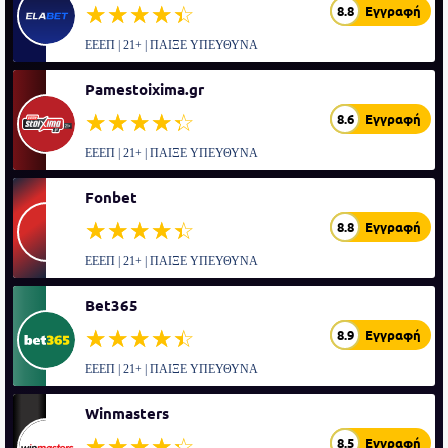
☆☆☆☆☆
★★★★★
8.8
Εγγραφή
ΕΕΕΠ | 21+ | ΠΑΙΞΕ ΥΠΕΥΘΥΝΑ
Pamestoixima.gr
☆☆☆☆☆
★★★★★
8.6
Εγγραφή
ΕΕΕΠ | 21+ | ΠΑΙΞΕ ΥΠΕΥΘΥΝΑ
Fonbet
☆☆☆☆☆
★★★★★
8.8
Εγγραφή
ΕΕΕΠ | 21+ | ΠΑΙΞΕ ΥΠΕΥΘΥΝΑ
Bet365
☆☆☆☆☆
★★★★★
8.9
Εγγραφή
ΕΕΕΠ | 21+ | ΠΑΙΞΕ ΥΠΕΥΘΥΝΑ
Winmasters
☆☆☆☆☆
★★★★★
8.5
Εγγραφή