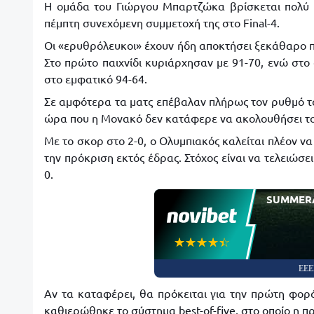
Η ομάδα του Γιώργου Μπαρτζώκα βρίσκεται πολύ κ
πέμπτη συνεχόμενη συμμετοχή της στο Final-4.
Οι «ερυθρόλευκοι» έχουν ήδη αποκτήσει ξεκάθαρο πρ
Στο πρώτο παιχνίδι κυριάρχησαν με 91-70, ενώ στ
στο εμφατικό 94-64.
Σε αμφότερα τα ματς επέβαλαν πλήρως τον ρυθμό του
ώρα που η Μονακό δεν κατάφερε να ακολουθήσει το 
Με το σκορ στο 2-0, ο Ολυμπιακός καλείται πλέον να 
την πρόκριση εκτός έδρας. Στόχος είναι να τελειώσει
0.
SUMMERAK
☆☆☆☆☆
★★★★★
ΕΕΕ
Αν τα καταφέρει, θα πρόκειται για την πρώτη φορ
καθιερώθηκε το σύστημα best-of-five, στο οποίο η πρό