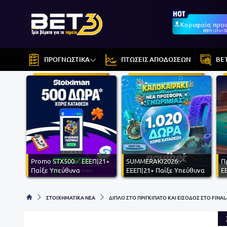
🔝Κορυφαία προ
ΕΕΕΠ | 21+ |
ΠΡΟΓΝΩΣΤΙΚΑ
ΠΤΩΣΕΙΣ ΑΠΟΔΟΣΕΩΝ
BET
Promo STX500✅ ΕΕΕΠ|21+
SUMMERAKI2026✅
Π
Παίξε Υπεύθυνα
ΕΕΕΠ|21+ Παίξε Υπεύθυνα
Ε
ΣΤΟΙΧΗΜΑΤΙΚΑ ΝΕΑ
ΔΙΠΛΟ ΣΤΟ ΠΡΙΓΚΙΠΑΤΟ ΚΑΙ ΕΙΣΟΔΟΣ ΣΤΟ FINAL