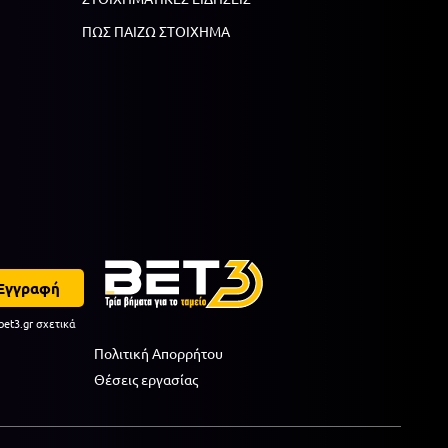
ΠΩΣ ΠΑΙΖΩ ΣΤΟΙΧΗΜΑ
Εγγραφή
et3.gr σχετικά
Πολιτική Απορρήτου
Θέσεις εργασίας