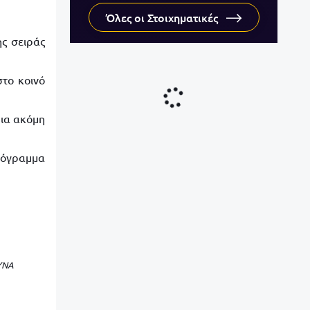
Όλες οι Στοιχηματικές
ης σειράς
το κοινό
μια ακόμη
ρόγραμμα
ΥΝΑ