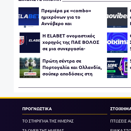
Πρεμιέρα με «combo»
ημιχρόνων για το
Αννόβερο και
«Ενισχυμένη» Νυρεμβέργη
Η ELABET ονομαστικός
(9/8)
χορηγός της ΠΑΕ ΒΟΛΟΣ
σε μια συνεργασία-
ορόσημο (8/8)
Πρώτη σέντρα σε
Πορτογαλία και Ολλανδία,
σούπερ αποδόσεις στη
winmasters! (8/8)
ΠΡΟΓΝΩΣΤΙΚΑ
ΣΤΟΙΧΗΜ
ΤΟ ΣΤΗΡΙΓΜΑ ΤΗΣ ΗΜΕΡΑΣ
ΠΤΩΣΕΙΣ 
ΤΑ OVER ΤΗΣ ΗΜΕΡΑΣ
ΕΙΔΙΚΑ ΣΤ