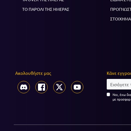
ΤΟ ΠΑΡΟΛΙ ΤΗΣ ΗΜΕΡΑΣ
ΠΡΟΓΝΩΣΤΙ
ΣΤΟΙΧΗΜΑ
Ακολουθήστε μας
Κάνε εγγρα
Ναι, έχω δι
με προσφορ