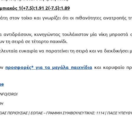
ιακός 1(+7.5):1.91 2(-7.5):1.89
τη στον τοίχο και γνωρίζει ότι οι πιθανότητες ανατροπής τ
 αντιδράσουν, κυνηγώντας τουλάχιστον μία νίκη μπροστά σ
ν τη σειρά σε τέταρτο παιχνίδι.
λευταία ευκαιρία να παρατείνει τη σειρά και να διεκδικήσει 
ουν
προσφορές* για τα μεγάλα παιχνίδια
και κορυφαίο π
ue
INFO/OROI
ΜΗ
ΙΑΣ ΠΕΡΙΟΥΣΙΑΣ | ΕΟΠΑΕ – ΓΡΑΜΜΗ ΣΥΜΒΟΥΛΕΥΤΙΚΗΣ: 1114 | ΠΑΙΞΕ ΥΠΕΥΘ