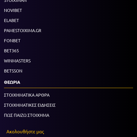
STOIXIMAN
NOVIBET
ELABET
PAMESTOIXIMA.GR
FONBET
BET365
WINMASTERS
BETSSON
ΘΕΩΡΙΑ
ΣΤΟΙΧΗΜΑΤΙΚΑ ΑΡΘΡΑ
ΣΤΟΙΧΗΜΑΤΙΚΕΣ ΕΙΔΗΣΕΙΣ
ΠΩΣ ΠΑΙΖΩ ΣΤΟΙΧΗΜΑ
Ακολουθήστε μας