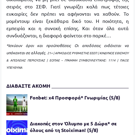
σειράς στο ΣΕΦ. Γιατί γνωρίζει καλά πως τέτοιες
ευκαιρίες δεν πρέπει να αφήνονται να χαθούν. Το
μομέντουμ είναι ξεκάθαρα δικό του. Η ποιότητα, η
εμπειρία και η συνοχή επίσης. Και όταν όλα αυτά
συνδυάζονται, η διαφορά φαίνεται στο παρκέ…
*Ισχύουν όροι και προϋποθέσεις Οι αποδόσεις ενδέχεται να
υπόκεινται σε αλλαγές.
21+ | ΑΡΜΟΔΙΟΣ ΡΥΘΜΙΣΤΗΣ ΕΕΕΠ | ΚΙΝΔΥΝΟΣ ΕΘΙΣΜΟΥ
& ΑΠΩΛΕΙΑΣ ΠΕΡΙΟΥΣΙΑΣ | ΕΟΠΑΕ – ΓΡΑΜΜΗ ΣΥΜΒΟΥΛΕΥΤΙΚΗΣ: 1114 | ΠΑΙΞΕ
ΥΠΕΥΘΥΝΑ
ΔΙΑΒΑΣΤΕ ΑΚΟΜΗ
Fonbet: x4 Προσφορά* Γνωριμίας (5/8)
Διακοπές στον Όλυμπο με 5 Δώρα* σε
όλους από τη Stoiximan! (5/8)