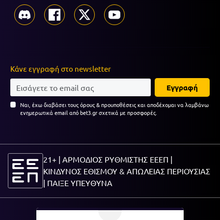
Κάνε εγγραφή στο newsletter
Εγγραφή
Ναι, έχω διαβάσει τους όρους & προυποθέσεις και αποδέχομαι να λαμβάνω
ενημερωτικά email από bet3.gr σχετικά με προσφορές.
21+ | ΑΡΜΟΔΙΟΣ ΡΥΘΜΙΣΤΗΣ ΕΕΕΠ |
ΚΙΝΔΥΝΟΣ ΕΘΙΣΜΟΥ & ΑΠΩΛΕΙΑΣ ΠΕΡΙΟΥΣΙΑΣ
|
ΠΑΙΞΕ ΥΠΕΥΘΥΝΑ