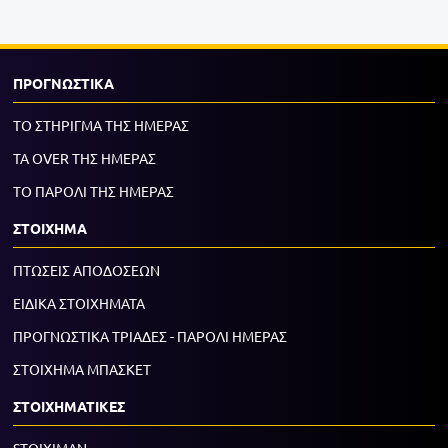
ΠΡΟΓΝΩΣΤΙΚΑ
ΤΟ ΣΤΗΡΙΓΜΑ ΤΗΣ ΗΜΕΡΑΣ
ΤΑ OVER ΤΗΣ ΗΜΕΡΑΣ
ΤΟ ΠΑΡΟΛΙ ΤΗΣ ΗΜΕΡΑΣ
ΣΤΟΙΧΗΜΑ
ΠΤΩΣΕΙΣ ΑΠΟΔΟΣΕΩΝ
ΕΙΔΙΚΑ ΣΤΟΙΧΗΜΑΤΑ
ΠΡΟΓΝΩΣΤΙΚΑ ΤΡΙΑΔΕΣ - ΠΑΡΟΛΙ ΗΜΕΡΑΣ
ΣΤΟΙΧΗΜΑ ΜΠΑΣΚΕΤ
ΣΤΟΙΧΗΜΑΤΙΚΕΣ