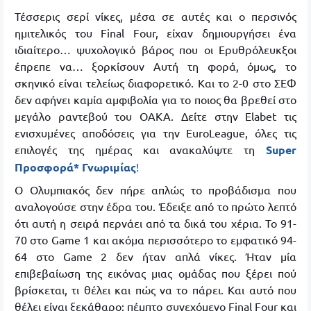
Τέσσερις σερί νίκες, μέσα σε αυτές και ο περσινός
ημιτελικός του Final Four, είχαν δημιουργήσει ένα
ιδιαίτερο… ψυχολογικό βάρος που οι Ερυθρόλευκξοι
έπρεπε να… ξορκίσουν Αυτή τη φορά, όμως, το
σκηνικό είναι τελείως διαφορετικό. Και το 2-0 στο ΣΕΦ
δεν αφήνει καμία αμφιβολία για το ποιος θα βρεθεί στο
μεγάλο ραντεβού του ΟΑΚΑ. Δείτε στην Elabet τις
ενισχυμένες αποδόσεις για την EuroLeague, όλες τις
επιλογές της ημέρας και ανακαλύψτε τη
Super
Προσφορά* Γνωριμίας
!
Ο Ολυμπιακός δεν πήρε απλώς το προβάδισμα που
αναλογούσε στην έδρα του. Έδειξε από το πρώτο λεπτό
ότι αυτή η σειρά περνάει από τα δικά του χέρια. Το 91-
70 στο Game 1 και ακόμα περισσότερο το εμφατικό 94-
64 στο Game 2 δεν ήταν απλά νίκες. Ήταν μία
επιβεβαίωση της εικόνας μιας ομάδας που ξέρει πού
βρίσκεται, τι θέλει και πώς να το πάρει. Και αυτό που
θέλει είναι ξεκάθαρο: πέμπτο συνεχόμενο Final Four και