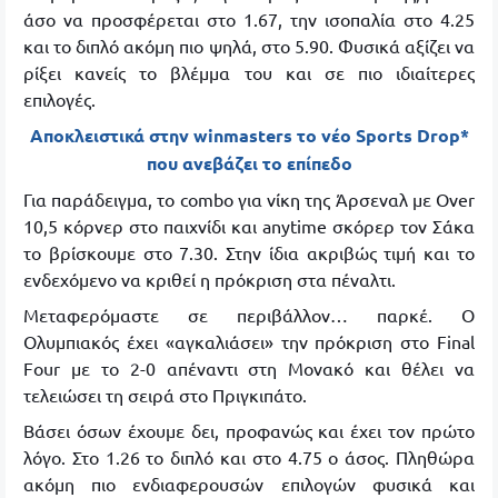
άσο να προσφέρεται στο 1.67, την ισοπαλία στο 4.25
και το διπλό ακόμη πιο ψηλά, στο 5.90. Φυσικά αξίζει να
ρίξει κανείς το βλέμμα του και σε πιο ιδιαίτερες
επιλογές.
Aποκλειστικά στην winmasters το νέο Sports Drop*
που ανεβάζει το επίπεδο
Για παράδειγμα, το combo για νίκη της Άρσεναλ με Over
10,5 κόρνερ στο παιχνίδι και anytime σκόρερ τον Σάκα
το βρίσκουμε στο 7.30. Στην ίδια ακριβώς τιμή και το
ενδεχόμενο να κριθεί η πρόκριση στα πέναλτι.
Μεταφερόμαστε σε περιβάλλον… παρκέ. Ο
Ολυμπιακός έχει «αγκαλιάσει» την πρόκριση στο Final
Four με το 2-0 απέναντι στη Μονακό και θέλει να
τελειώσει τη σειρά στο Πριγκιπάτο.
Βάσει όσων έχουμε δει, προφανώς και έχει τον πρώτο
λόγο. Στο 1.26 το διπλό και στο 4.75 ο άσος. Πληθώρα
ακόμη πιο ενδιαφερουσών επιλογών φυσικά και