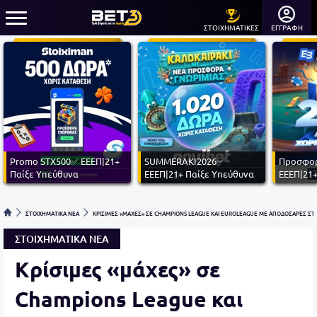
ΣΤΟΙΧΗΜΑΤΙΚΕΣ
ΕΓΓΡΑΦΗ
Promo STX500✅ ΕΕΕΠ|21+
SUMMERAKI2026✅
Προσφορ
Παίξε Υπεύθυνα
ΕΕΕΠ|21+ Παίξε Υπεύθυνα
ΕΕΕΠ|21+
ΣΤΟΙΧΗΜΑΤΙΚΑ ΝΕΑ
ΚΡΙΣΙΜΕΣ «ΜΑΧΕΣ» ΣΕ CHAMPIONS LEAGUE ΚΑΙ EUROLEAGUE ΜΕ ΑΠΟΔΟΣΑΡΕΣ ΣΤΗ
ΣΤΟΙΧΗΜΑΤΙΚΑ ΝΕΑ
Κρίσιμες «μάχες» σε
Champions League και