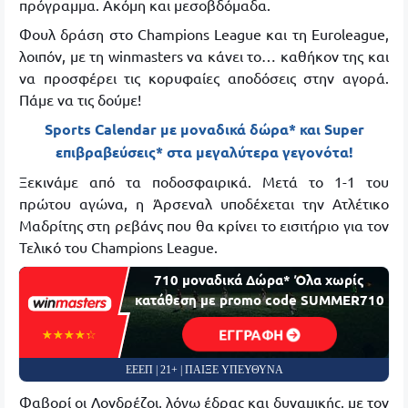
πρόγραμμα. Ακόμη και μεσοβδόμαδα.
Φουλ δράση στο Champions League και τη Euroleague,
λοιπόν, με τη winmasters να κάνει το… καθήκον της και
να προσφέρει τις κορυφαίες αποδόσεις στην αγορά.
Πάμε να τις δούμε!
Sports Calendar με μοναδικά δώρα* και Super
επιβραβεύσεις* στα μεγαλύτερα γεγονότα!
Ξεκινάμε από τα ποδοσφαιρικά. Μετά το 1-1 του
πρώτου αγώνα, η Άρσεναλ υποδέχεται την Ατλέτικο
Μαδρίτης στη ρεβάνς που θα κρίνει το εισιτήριο για τον
Τελικό του Champions League.
710 μοναδικά Δώρα* Όλα χωρίς
κατάθεση με promo code SUMMER710
ΕΓΓΡΑΦΗ
☆☆☆☆☆
★★★★★
ΕΕΕΠ | 21+ | ΠΑΙΞΕ ΥΠΕΥΘΥΝΑ
Φαβορί οι Λονδρέζοι, λόγω έδρας και δυναμικής, με τον