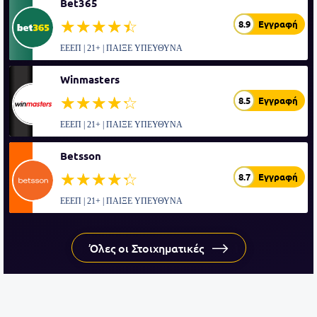
Bet365
☆☆☆☆☆
★★★★★
8.9
Εγγραφή
ΕΕΕΠ | 21+ | ΠΑΙΞΕ ΥΠΕΥΘΥΝΑ
Winmasters
☆☆☆☆☆
★★★★★
8.5
Εγγραφή
ΕΕΕΠ | 21+ | ΠΑΙΞΕ ΥΠΕΥΘΥΝΑ
Betsson
☆☆☆☆☆
★★★★★
8.7
Εγγραφή
ΕΕΕΠ | 21+ | ΠΑΙΞΕ ΥΠΕΥΘΥΝΑ
Όλες οι Στοιχηματικές