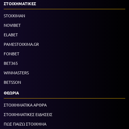
ΣΤΟΙΧΗΜΑΤΙΚΕΣ
STOIXIMAN
NOVIBET
ELABET
PAMESTOIXIMA.GR
FONBET
BET365
WINMASTERS
BETSSON
ΘΕΩΡΙΑ
ΣΤΟΙΧΗΜΑΤΙΚΑ ΑΡΘΡΑ
ΣΤΟΙΧΗΜΑΤΙΚΕΣ ΕΙΔΗΣΕΙΣ
ΠΩΣ ΠΑΙΖΩ ΣΤΟΙΧΗΜΑ