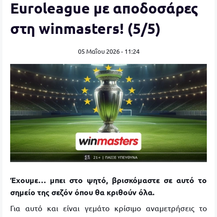
Euroleague με αποδοσάρες
στη winmasters! (5/5)
05 Μαΐου 2026 - 11:24
Έχουμε… μπει στο ψητό, βρισκόμαστε σε αυτό το
σημείο της σεζόν όπου θα κριθούν όλα.
Για αυτό και είναι γεμάτο κρίσιμο αναμετρήσεις το