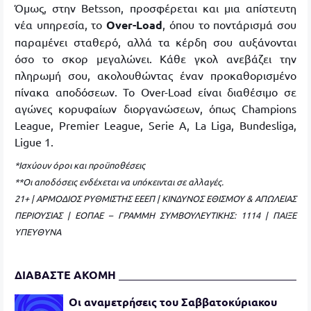
Όμως, στην Betsson, προσφέρεται και μια απίστευτη
νέα υπηρεσία, το
Over
-
Load
, όπου το ποντάρισμά σου
παραμένει σταθερό, αλλά τα κέρδη σου αυξάνονται
όσο το σκορ μεγαλώνει. Κάθε γκολ ανεβάζει την
πληρωμή σου, ακολουθώντας έναν προκαθορισμένο
πίνακα αποδόσεων. Το Over-Load είναι διαθέσιμο σε
αγώνες κορυφαίων διοργανώσεων, όπως Champions
League, Premier League, Serie A, La Liga, Bundesliga,
Ligue 1.
*Ισχύουν όροι και προϋποθέσεις
**Οι αποδόσεις ενδέχεται να υπόκεινται σε αλλαγές.
21+ | ΑΡΜΟΔΙΟΣ ΡΥΘΜΙΣΤΗΣ ΕΕΕΠ | ΚΙΝΔΥΝΟΣ ΕΘΙΣΜΟΥ & ΑΠΩΛΕΙΑΣ
ΠΕΡΙΟΥΣΙΑΣ | ΕΟΠΑΕ – ΓΡΑΜΜΗ ΣΥΜΒΟΥΛΕΥΤΙΚΗΣ: 1114 | ΠΑΙΞΕ
ΥΠΕΥΘΥΝΑ
ΔΙΑΒΑΣΤΕ ΑΚΟΜΗ
Οι αναμετρήσεις του Σαββατοκύριακου