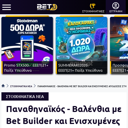
ΣΤΟΙΧΗΜΑΤΙΚΕΣ
ΕΓΓΡΑΦΗ
Promo STX500✅ ΕΕΕΠ|21+
SUMMERAKI2026✅
Προσφορ
Παίξε Υπεύθυνα
ΕΕΕΠ|21+ Παίξε Υπεύθυνα
ΕΕΕΠ|21+
ΣΤΟΙΧΗΜΑΤΙΚΑ ΝΕΑ
ΠΑΝΑΘΗΝΑΙΚΟΣ - ΒΑΛΕΝΘΙΑ ΜΕ BET BUILDER ΚΑΙ ΕΝΙΣΧΥΜΕΝΕΣ ΑΠΟΔΟΣΕΙΣ ΣΤΗΝ
ΣΤΟΙΧΗΜΑΤΙΚΑ ΝΕΑ
Παναθηναϊκός - Βαλένθια με
Bet Builder και Ενισχυμένες