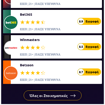
ΕΕΕΠ | 21+ | ΠΑΙΞΕ ΥΠΕΥΘΥΝΑ
Bet365
☆☆☆☆☆
★★★★★
8.9
Εγγραφή
ΕΕΕΠ | 21+ | ΠΑΙΞΕ ΥΠΕΥΘΥΝΑ
Winmasters
☆☆☆☆☆
★★★★★
8.5
Εγγραφή
ΕΕΕΠ | 21+ | ΠΑΙΞΕ ΥΠΕΥΘΥΝΑ
Betsson
☆☆☆☆☆
★★★★★
8.7
Εγγραφή
ΕΕΕΠ | 21+ | ΠΑΙΞΕ ΥΠΕΥΘΥΝΑ
Όλες οι Στοιχηματικές