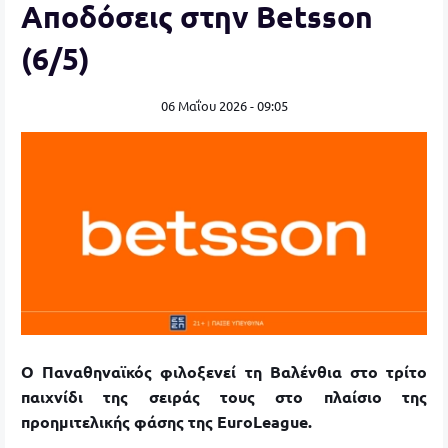
Αποδόσεις στην Betsson
(6/5)
06 Μαΐου 2026 - 09:05
Ο Παναθηναϊκός φιλοξενεί τη Βαλένθια στο τρίτο
παιχνίδι της σειράς τους στο πλαίσιο της
προημιτελικής φάσης της EuroLeague.