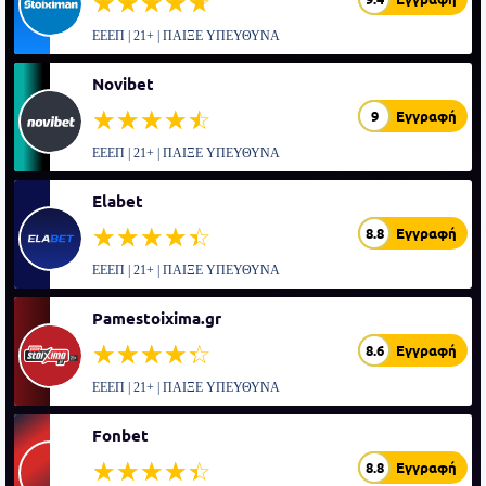
☆☆☆☆☆
★★★★★
ΕΕΕΠ | 21+ | ΠΑΙΞΕ ΥΠΕΥΘΥΝΑ
Novibet
☆☆☆☆☆
★★★★★
9
Εγγραφή
ΕΕΕΠ | 21+ | ΠΑΙΞΕ ΥΠΕΥΘΥΝΑ
Elabet
☆☆☆☆☆
★★★★★
8.8
Εγγραφή
ΕΕΕΠ | 21+ | ΠΑΙΞΕ ΥΠΕΥΘΥΝΑ
Pamestoixima.gr
☆☆☆☆☆
★★★★★
8.6
Εγγραφή
ΕΕΕΠ | 21+ | ΠΑΙΞΕ ΥΠΕΥΘΥΝΑ
Fonbet
☆☆☆☆☆
★★★★★
8.8
Εγγραφή