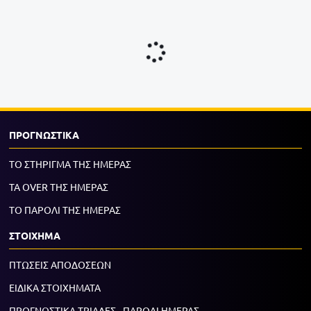
ΠΡΟΓΝΩΣΤΙΚΑ
ΤΟ ΣΤΗΡΙΓΜΑ ΤΗΣ ΗΜΕΡΑΣ
ΤΑ OVER ΤΗΣ ΗΜΕΡΑΣ
ΤΟ ΠΑΡΟΛΙ ΤΗΣ ΗΜΕΡΑΣ
ΣΤΟΙΧΗΜΑ
ΠΤΩΣΕΙΣ ΑΠΟΔΟΣΕΩΝ
ΕΙΔΙΚΑ ΣΤΟΙΧΗΜΑΤΑ
ΠΡΟΓΝΩΣΤΙΚΑ ΤΡΙΑΔΕΣ - ΠΑΡΟΛΙ ΗΜΕΡΑΣ