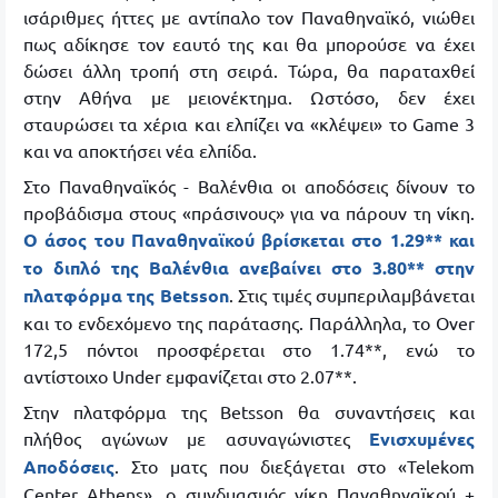
ισάριθμες ήττες με αντίπαλο τον Παναθηναϊκό, νιώθει
πως αδίκησε τον εαυτό της και θα μπορούσε να έχει
δώσει άλλη τροπή στη σειρά. Τώρα, θα παραταχθεί
στην Αθήνα με μειονέκτημα. Ωστόσο, δεν έχει
σταυρώσει τα χέρια και ελπίζει να «κλέψει» το Game 3
και να αποκτήσει νέα ελπίδα.
Στο Παναθηναϊκός - Βαλένθια οι αποδόσεις δίνουν το
προβάδισμα στους «πράσινους» για να πάρουν τη νίκη.
Ο άσος του Παναθηναϊκού βρίσκεται στο 1.29** και
το διπλό της Βαλένθια ανεβαίνει στο 3.80** στην
πλατφόρμα της Betsson
. Στις τιμές συμπεριλαμβάνεται
και το ενδεχόμενο της παράτασης. Παράλληλα, το Over
172,5 πόντοι προσφέρεται στο 1.74**, ενώ το
αντίστοιχο Under εμφανίζεται στο 2.07**.
Στην πλατφόρμα της Betsson θα συναντήσεις και
πλήθος αγώνων με ασυναγώνιστες
Ενισχυμένες
Αποδόσεις
. Στο ματς που διεξάγεται στο «Telekom
Center Athens», ο συνδυασμός νίκη Παναθηναϊκού +