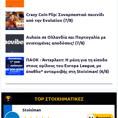
Crazy Coin Flip: Συναρπαστικό παιχνίδι
από την Evolution (7/8)
Αυλαία σε Ολλανδία και Πορτογαλία με
ενισχυμένες αποδόσεις! (7/8)
ΠΑΟΚ - Άντερλεχτ: Η μάχη για τη είσοδο
στους ομίλους του Europa League, με
έπαθλο* ανταμοιβής στη Stoiximan! (6/8)
TOP ΣΤΟΙΧΗΜΑΤΙΚΕΣ
Stoiximan
9.4
Εγγραφή