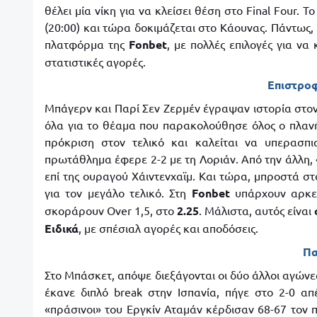
θέλει μία νίκη για να κλείσει θέση στο Final Four. Τ
(20:00) και τώρα δοκιμάζεται στο Κάουνας. Πάντως, 
πλατφόρμα της
Fonbet
, με πολλές επιλογές για να
στατιστικές αγορές.
Επιστροφ
Μπάγερν και Παρί Σεν Ζερμέν έγραψαν ιστορία στον 
όλα για το θέαμα που παρακολούθησε όλος ο πλαν
πρόκριση στον τελικό και καλείται να υπερασπ
πρωτάθλημα έφερε 2-2 με τη Λοριάν. Από την άλλη, 
επί της ουραγού Χάιντενχαϊμ. Και τώρα, μπροστά στο
για τον μεγάλο τελικό. Στη
Fonbet
υπάρχουν αρκετ
σκοράρουν Over 1,5, στο
2.25
. Μάλιστα, αυτός είναι
Ειδικά
, με σπέσιαλ αγορές και αποδόσεις.
Πα
Στο Μπάσκετ, απόψε διεξάγονται οι δύο άλλοι αγώνες 
έκανε διπλό break στην Ισπανία, πήγε στο 2-0 απ
«πράσινοι» του Εργκίν Αταμάν κέρδισαν 68-67 τον 