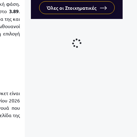
ική φάση.
Όλες οι Στοιχηματικές
 στο
3.89
.
α της και
Λιθουανοί
η επιλογή
κετ είναι
υνίου 2026
νουά που
ελίδα της