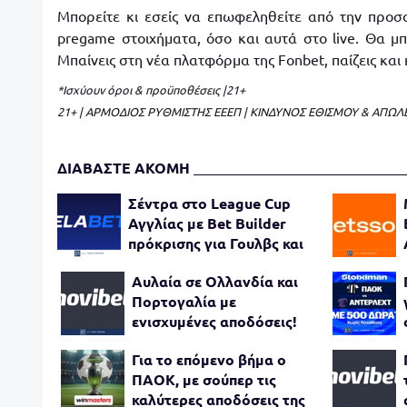
Μπορείτε κι εσείς να επωφεληθείτε από την προ
pregame στοιχήματα, όσο και αυτά στο live. Θα μπ
Μπαίνεις στη νέα πλατφόρμα της Fonbet, παίζεις και
*Ισχύουν όροι & προϋποθέσεις |21+
21+ | ΑΡΜΟΔΙΟΣ ΡΥΘΜΙΣΤΗΣ ΕΕΕΠ | ΚΙΝΔΥΝΟΣ ΕΘΙΣΜΟΥ & ΑΠΩΛΕ
ΔΙΑΒΑΣΤΕ ΑΚΟΜΗ
Σέντρα στο League Cup
Αγγλίας με Bet Builder
πρόκρισης για Γουλβς και
ισορροπία στο
Αυλαία σε Ολλανδία και
Μίντλεσμπρο - Ρέξαμ (7/8)
Πορτογαλία με
ενισχυμένες αποδόσεις!
(7/8)
Για το επόμενο βήμα ο
ΠΑΟΚ, με σούπερ τις
καλύτερες αποδόσεις της