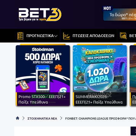
Τα δώρα* πέφ
ΕΕΕΠ | 21+ |
ΠΡΟΓΝΩΣΤΙΚΑ
ΠΤΩΣΕΙΣ ΑΠΟΔΟΣΕΩΝ
BET
Promo STX500✅ ΕΕΕΠ|21+
SUMMERAKI2026✅
Π
Παίξε Υπεύθυνα
ΕΕΕΠ|21+ Παίξε Υπεύθυνα
Ε
ΣΤΟΙΧΗΜΑΤΙΚΑ ΝΕΑ
FONBET: CHAMPIONS LEAGUE ΠΡΟΣΦΟΡΑ* ΠΟΥ Δ