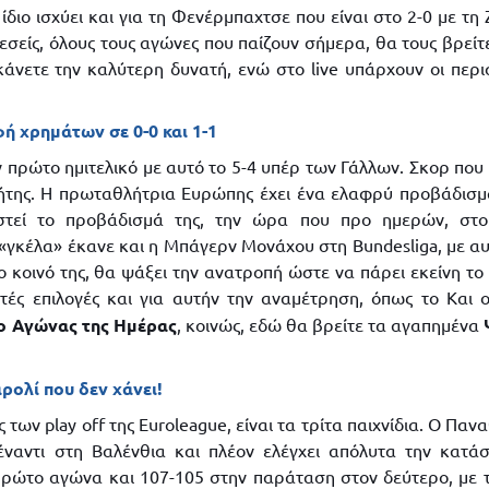
ο ίδιο ισχύει και για τη Φενέρμπαχτσε που είναι στο 2-0 με τη 
εσείς, όλους τους αγώνες που παίζουν σήμερα, θα τους βρείτ
 κάνετε την καλύτερη δυνατή, ενώ στο live υπάρχουν οι περ
ή χρημάτων σε 0-0 και 1-1
πρώτο ημιτελικό με αυτό το 5-4 υπέρ των Γάλλων. Σκορ που 
ήτης. Η πρωταθλήτρια Ευρώπης έχει ένα ελαφρύ προβάδισμα
ιστεί το προβάδισμά της, την ώρα που προ ημερών, στο
«γκέλα» έκανε και η Μπάγερν Μονάχου στη Bundesliga, με αυ
 κοινό της, θα ψάξει την ανατροπή ώστε να πάρει εκείνη το 
ές επιλογές και για αυτήν την αναμέτρηση, όπως το Και ο
ο Αγώνας της Ημέρας
, κοινώς, εδώ θα βρείτε τα αγαπημένα
ρολί που δεν χάνει!
των play off της Euroleague, είναι τα τρίτα παιχνίδια. Ο Παν
έναντι στη Βαλένθια και πλέον ελέγχει απόλυτα την κατάσ
πρώτο αγώνα και 107-105 στην παράταση στον δεύτερο, με 