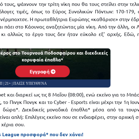
ό τους, ψάχνουν την τρίτη νίκη που θα τους στείλει στην τελ
όλογες τιμές, όπως το Εύρος Συνολικών Πόντων: 170-179,
ς Φενέρμπαχτσε. Η πρωταθλήτρια Ευρώπης «καθάρισε» στην έδρ
και πάει στο Κάουνας αναζητώντας μία νίκη. Από την άλλη, οι 
κι αλλιώς το έργο τους δεν ήταν εύκολο εξ’ αρχής. Εδώ, 
μέρος στο Τουρνουά Ποδοσφαίρου και διεκδικείς
κορυφαία έπαθλα*
Εγγραφή
Π | 21+ | ΠΑΙΞΕ ΥΠΕΥΘΥΝΑ
 και διαρκεί ως τις 8 Μαΐου (08:00), ενώ εκείνο για το Μπάσ
ς, το Πινγκ Πονγκ και το Cyber - Esports είναι μέχρι την 1η Ιο
ερ δώρα*. Διεκδικείς μοναδικά έπαθλα* μέσα από τα τουρ
ναι απλή: Επιλέγεις εκείνο που σε ενδιαφέρει, στην αρχική σ
 χέρια σου.
s League προσφορά* που δεν χάνει!