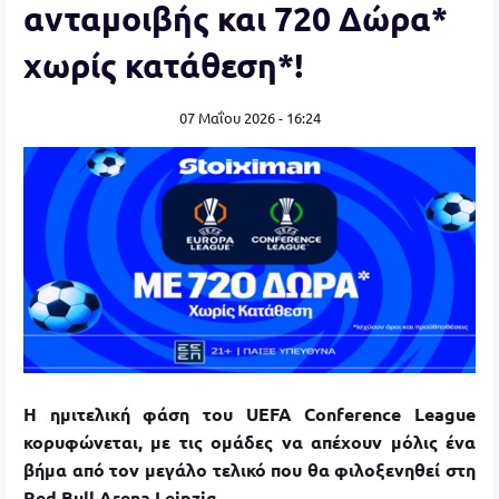
ανταμοιβής και 720 Δώρα*
χωρίς κατάθεση*!
07 Μαΐου 2026 - 16:24
Η ημιτελική φάση του UEFA Conference League
κορυφώνεται, με τις ομάδες να απέχουν μόλις ένα
βήμα από τον μεγάλο τελικό που θα φιλοξενηθεί στη
Red Bull Arena Leipzig.