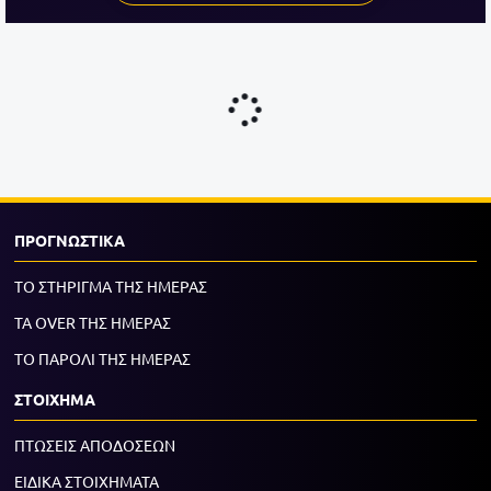
ΠΡΟΓΝΩΣΤΙΚΑ
ΤΟ ΣΤΗΡΙΓΜΑ ΤΗΣ ΗΜΕΡΑΣ
ΤΑ OVER ΤΗΣ ΗΜΕΡΑΣ
ΤΟ ΠΑΡΟΛΙ ΤΗΣ ΗΜΕΡΑΣ
ΣΤΟΙΧΗΜΑ
ΠΤΩΣΕΙΣ ΑΠΟΔΟΣΕΩΝ
ΕΙΔΙΚΑ ΣΤΟΙΧΗΜΑΤΑ