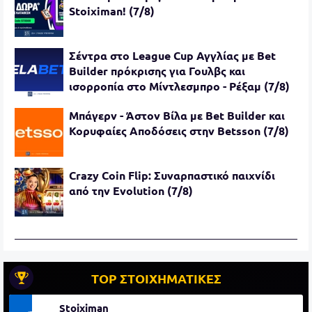
Stoiximan! (7/8)
Σέντρα στο League Cup Αγγλίας με Bet
Builder πρόκρισης για Γουλβς και
ισορροπία στο Μίντλεσμπρο - Ρέξαμ (7/8)
Μπάγερν - Άστον Βίλα με Bet Builder και
Κορυφαίες Αποδόσεις στην Betsson (7/8)
Crazy Coin Flip: Συναρπαστικό παιχνίδι
από την Evolution (7/8)
TOP ΣΤΟΙΧΗΜΑΤΙΚΕΣ
Stoiximan