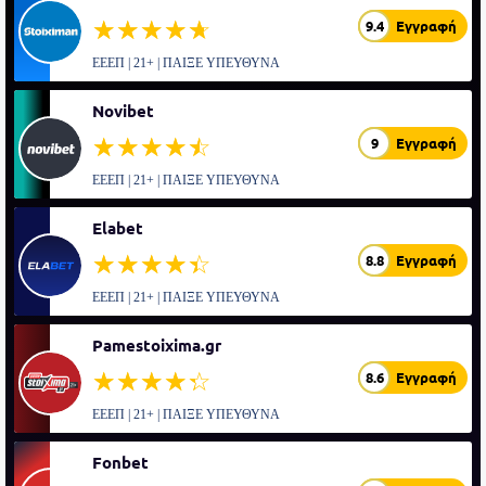
☆☆☆☆☆
★★★★★
9.4
Εγγραφή
ΕΕΕΠ | 21+ | ΠΑΙΞΕ ΥΠΕΥΘΥΝΑ
Novibet
☆☆☆☆☆
★★★★★
9
Εγγραφή
ΕΕΕΠ | 21+ | ΠΑΙΞΕ ΥΠΕΥΘΥΝΑ
Elabet
☆☆☆☆☆
★★★★★
8.8
Εγγραφή
ΕΕΕΠ | 21+ | ΠΑΙΞΕ ΥΠΕΥΘΥΝΑ
Pamestoixima.gr
☆☆☆☆☆
★★★★★
8.6
Εγγραφή
ΕΕΕΠ | 21+ | ΠΑΙΞΕ ΥΠΕΥΘΥΝΑ
Fonbet