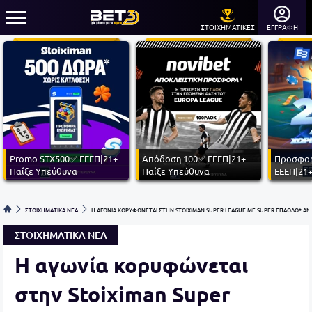
ΣΤΟΙΧΗΜΑΤΙΚΕΣ
ΕΓΓΡΑΦΗ
Promo STX500✅ ΕΕΕΠ|21+
Απόδοση 100✅ ΕΕΕΠ|21+
Προσφορ
Παίξε Υπεύθυνα
Παίξε Υπεύθυνα
ΕΕΕΠ|21+
ΣΤΟΙΧΗΜΑΤΙΚΑ ΝΕΑ
Η ΑΓΩΝΙΑ ΚΟΡΥΦΩΝΕΤΑΙ ΣΤΗΝ STOIXIMAN SUPER LEAGUE ΜΕ SUPER ΕΠΑΘΛΟ* ΑΝΤΑ
ΣΤΟΙΧΗΜΑΤΙΚΑ ΝΕΑ
Η αγωνία κορυφώνεται
στην Stoiximan Super