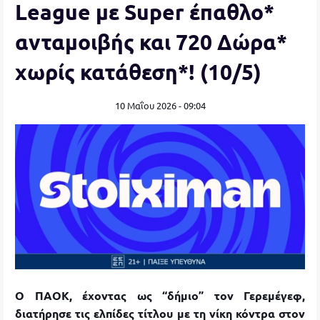
League με Super έπαθλο*
ανταμοιβής και 720 Δώρα*
χωρίς κατάθεση*! (10/5)
10 Μαΐου 2026 - 09:04
Ο ΠΑΟΚ, έχοντας ως “δήμιο” τον Γερεμέγεφ,
διατήρησε τις ελπίδες τίτλου με τη νίκη κόντρα στον