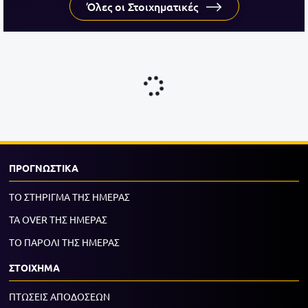
Όλες οι Στοιχηματικές
ΠΡΟΓΝΩΣΤΙΚΑ
ΤΟ ΣΤΗΡΙΓΜΑ ΤΗΣ ΗΜΕΡΑΣ
ΤΑ OVER ΤΗΣ ΗΜΕΡΑΣ
ΤΟ ΠΑΡΟΛΙ ΤΗΣ ΗΜΕΡΑΣ
ΣΤΟΙΧΗΜΑ
ΠΤΩΣΕΙΣ ΑΠΟΔΟΣΕΩΝ