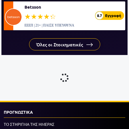
Betsson
☆☆☆☆☆
★★★★★
8.7
Εγγραφή
ΕΕΕΠ | 21+ | ΠΑΙΞΕ ΥΠΕΥΘΥΝΑ
Όλες οι Στοιχηματικές
ΠΡΟΓΝΩΣΤΙΚΑ
ΤΟ ΣΤΗΡΙΓΜΑ ΤΗΣ ΗΜΕΡΑΣ