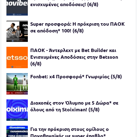
ενισχυμένες αποδόσεις! (6/8)
Super προσφορά: Η πρόκριση του ΠΑΟΚ
σε απόδοση* 100! (6/8)
ΠΑΟΚ - Άντερλεχτ με Bet Builder και
Ενισχυμένες Αποδόσεις στην Betsson
(6/8)
Fonbet: x4 Προσφορά* Γνωριμίας (5/8)
Διακοπές στον Όλυμπο με 5 Δώρα* σε
όλους από τη Stoiximan! (5/8)
Για την πρόκριση στους ομίλους ο
Παναθηναϊκός με super έπαθλο*