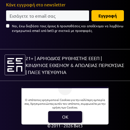
Κάνε εγγραφή στο newsletter
Εγγραφή
Ναι, έχω διαβάσει τους όρους & προυποθέσεις και αποδέχομαι να λαμβάνω
ενημερωτικά email από bet3.gr σχετικά με προσφορές.
21+ | ΑΡΜΟΔΙΟΣ ΡΥΘΜΙΣΤΗΣ ΕΕΕΠ |
ΚΙΝΔΥΝΟΣ ΕΘΙΣΜΟΥ & ΑΠΩΛΕΙΑΣ ΠΕΡΙΟΥΣΙΑΣ
|
ΠΑΙΞΕ ΥΠΕΥΘΥΝΑ
21+
Ο ιστότοπος χρησιμοποιεί Cookies για την καλύτερη εμπειρία
σας. Χρησιμοποιώντας αυτόν τον ιστότοπο, συμφωνείτε με την
χρήση των Cookies.
Πολιτική Απορρήτου |
Θέσεις εργασίας
OK
© 2011 - 2026 Bet3