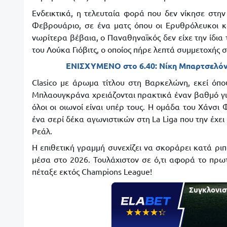
Ενδεικτικά, η τελευταία φορά που δεν νίκησε στ
Φεβρουάριο, σε ένα ματς όπου οι Ερυθρόλευκοι 
νωρίτερα βέβαια, ο Παναθηναϊκός δεν είχε την ίδια
του Λούκα Γιόβιτς, ο οποίος πήρε λεπτά συμμετοχής
ΕΝΙΣΧΥΜΕΝΟ στο 6.40: Νίκη Μπαρτσελόνα
Clasico με άρωμα τίτλου στη Βαρκελώνη, εκεί όπ
Μπλαουγκράνα χρειάζονται πρακτικά έναν βαθμό γι
όλοι οι οιωνοί είναι υπέρ τους. Η ομάδα του Χάνσι Φ
ένα σερί δέκα αγωνιστικών στη La Liga που την έχε
Ρεάλ.
Η επιθετική γραμμή συνεχίζει να σκοράρει κατά ριπ
μέσα στο 2026. Τουλάχιστον σε ό,τι αφορά το πρωτ
πέταξε εκτός Champions League!
Συγκλονισ
☆☆☆☆☆
★★★★★