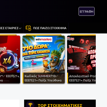
ΕΓΓΡΑΦΗ
ΕΣ ΕΤΑΙΡΙΕΣ
ΠΩΣ ΠΑΙΖΩ ΣΤΟΙΧΗΜΑ
r*✅ ΕΕΕΠ|21+
Κωδικός SUMMER710✅
Αποκλειστικό Promo✅
να
ΕΕΕΠ|21+ Παίξε Υπεύθυνα
ΕΕΕΠ|21+ Παίξε Υπεύθυνα
TOP ΣΤΟΙΧΗΜΑΤΙΚΕΣ