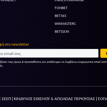
FONBET
BET365
WINMASTERS
BETSSON
φή στο newsletter
αβάσει τους όρους & προυποθέσεις και αποδέχομαι να λαμβάνω ενημερωτικά email από b
ές.
 ΕΕΕΠ | ΚΙΝΔΥΝΟΣ ΕΘΙΣΜΟΥ & ΑΠΩΛΕΙΑΣ ΠΕΡΙΟΥΣΙΑΣ |
ΕΟΠΑ