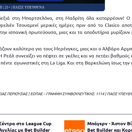
Π | 21+ | ΠΑΙΞΕ ΥΠΕΥΘΥΝΑ
δεξιά στη Μπαρτσελόνα, στη Μαδρίτη όλα καταρρέουν! Ο
λιέν Τσουαμενί μερικές ημέρες πριν από το Clasico αποτ
ς στην ισπανική πρωτεύουσα, μιας και τα αποδυτήρια μυρίζουν
άζουν καλύτερα για τους Μερένγκες, μιας και ο Αλβάρο Αρμ
Η Ρεάλ συνεχίζει να πέφτει σε γκέλες και να πετάει βαθμούς
ς πέντε αγωνιστικές στη La Liga. Και στη Βαρκελώνη ίσως την 
ΙΑΣ ΠΕΡΙΟΥΣΙΑΣ | ΕΟΠΑΕ – ΓΡΑΜΜΗ ΣΥΜΒΟΥΛΕΥΤΙΚΗΣ: 1114 | ΠΑΙΞΕ ΥΠΕΥΘ
Σέντρα στο League Cup
Μπάγερν - Άστον Βί
Αγγλίας με Bet Builder
Bet Builder και Κο