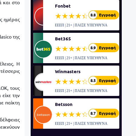
ά και στο
Fonbet
☆☆☆☆☆
★★★★★
8.8
Εγγραφή
ης ημέρας
ΕΕΕΠ | 21+ | ΠΑΙΞΕ ΥΠΕΥΘΥΝΑ
asico της
Bet365
☆☆☆☆☆
★★★★★
8.9
Εγγραφή
ΕΕΕΠ | 21+ | ΠΑΙΞΕ ΥΠΕΥΘΥΝΑ
έλειας. Η
 τέσσερις
Winmasters
☆☆☆☆☆
★★★★★
8.5
Εγγραφή
ΑΟΚ, τους
ΕΕΕΠ | 21+ | ΠΑΙΞΕ ΥΠΕΥΘΥΝΑ
 είχε την
με παίκτη
Betsson
☆☆☆☆☆
★★★★★
8.7
Εγγραφή
αδέλφειας
ΕΕΕΠ | 21+ | ΠΑΙΞΕ ΥΠΕΥΘΥΝΑ
δεικνύουν