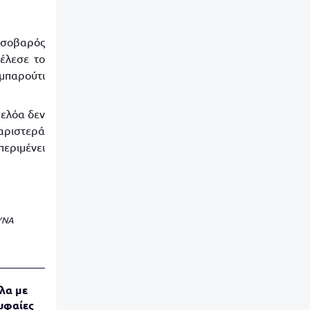
 σοβαρός
έλεσε το
 μπαρούτι
πελόα δεν
 αριστερά
περιμένει
ΥΝΑ
λα με
ρυφαίες