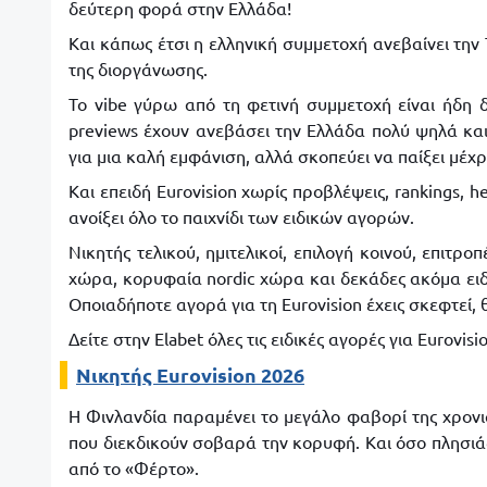
δεύτερη φορά στην Ελλάδα!
Και κάπως έτσι η ελληνική συμμετοχή ανεβαίνει την
της διοργάνωσης.
Το vibe γύρω από τη φετινή συμμετοχή είναι ήδη δ
previews έχουν ανεβάσει την Ελλάδα πολύ ψηλά και
για μια καλή εμφάνιση, αλλά σκοπεύει να παίξει μέχρ
Και επειδή Eurovision χωρίς προβλέψεις, rankings, he
ανοίξει όλο το παιχνίδι των ειδικών αγορών.
Νικητής τελικού, ημιτελικοί, επιλογή κοινού, επιτρ
χώρα, κορυφαία nordic χώρα και δεκάδες ακόμα ειδι
Οποιαδήποτε αγορά για τη Eurovision έχεις σκεφτεί, 
Δείτε στην Elabet όλες τις ειδικές αγορές για Eurovi
Νικητής Eurovision 2026
Η Φινλανδία παραμένει το μεγάλο φαβορί της χρον
που διεκδικούν σοβαρά την κορυφή. Και όσο πλησιάζ
από το «Φέρτο».