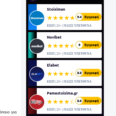
Stoiximan
☆☆☆☆☆
★★★★★
9.4
Εγγραφή
ΕΕΕΠ | 21+ | ΠΑΙΞΕ ΥΠΕΥΘΥΝΑ
Novibet
☆☆☆☆☆
★★★★★
9
Εγγραφή
ΕΕΕΠ | 21+ | ΠΑΙΞΕ ΥΠΕΥΘΥΝΑ
Elabet
☆☆☆☆☆
★★★★★
8.8
Εγγραφή
ΕΕΕΠ | 21+ | ΠΑΙΞΕ ΥΠΕΥΘΥΝΑ
Pamestoixima.gr
☆☆☆☆☆
★★★★★
8.6
Εγγραφή
ΕΕΕΠ | 21+ | ΠΑΙΞΕ ΥΠΕΥΘΥΝΑ
όπαιο για