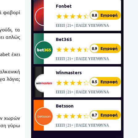
Fonbet
τά φαβορί
☆☆☆☆☆
★★★★★
8.8
Εγγραφή
ΕΕΕΠ | 21+ | ΠΑΙΞΕ ΥΠΕΥΘΥΝΑ
γούδι, τα
νει απλώς
Bet365
☆☆☆☆☆
★★★★★
8.9
Εγγραφή
abet έχει
ΕΕΕΠ | 21+ | ΠΑΙΞΕ ΥΠΕΥΘΥΝΑ
βαλκανική
Winmasters
γα λόγια;
☆☆☆☆☆
★★★★★
8.5
Εγγραφή
ΕΕΕΠ | 21+ | ΠΑΙΞΕ ΥΠΕΥΘΥΝΑ
Betsson
☆☆☆☆☆
★★★★★
8.7
Εγγραφή
των χωρών
τηση γύρω
ΕΕΕΠ | 21+ | ΠΑΙΞΕ ΥΠΕΥΘΥΝΑ