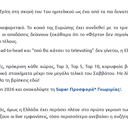
 Τρίτη στη σκηνή του 1ου ημιτελικού ως ένα από τα πιο δυνα
ιαφορετικό. Το κοινό της Ευρώπης έχει συνδεθεί με το τρα
 οι αποδόσεις δείχνουν ξεκάθαρα ότι το «Φέρτο» δεν πηγαί
ι τέλους.
ad-to-head και “πού θα κάτσει το televoting” δεν γίνεται, η El
οπές, πρόκριση κάθε χώρας, Top 3, Top 5, Top 10, κορυφαία 
κά στοιχήματα μέχρι τον μεγάλο τελικό του Σαββάτου. Με λί
θα τη βρίσκεις εδώ!
sion 2026 και ανακαλύψτε τη
Super Προσφορά* Γνωριμίας
!
.
ιάς, όμως η Ελλάδα έχει περάσει πλέον στο πρώτο γκρουπ 
ουν οι live εμφανίσεις, τόσο περισσότερο ανεβαίνει η συζή