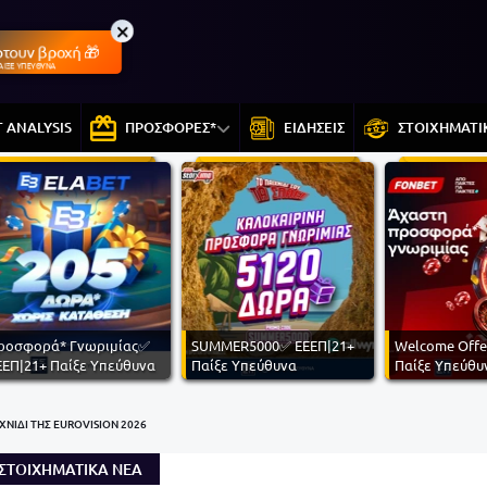
τουν βροχή 🎁
 ΠΑΙΞΕ ΥΠΕΥΘΥΝΑ
 ANALYSIS
ΠΡΟΣΦΟΡΕΣ*
ΕΙΔΗΣΕΙΣ
ΣΤΟΙΧΗΜΑΤΙΚ
ροσφορά* Γνωριμίας✅
SUMMER5000✅ ΕΕΕΠ|21+
Welcome Offe
ΕΕΠ|21+ Παίξε Υπεύθυνα
Παίξε Υπεύθυνα
Παίξε Υπεύθυ
ΧΝΙΔΙ ΤΗΣ EUROVISION 2026
ΣΤΟΙΧΗΜΑΤΙΚΑ ΝΕΑ