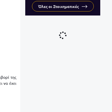
Όλες οι Στοιχηματικές
αβορί της
ι να έχει