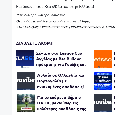
Ela όπως είσαι. Και «Φέρτο» στην Ελλάδα!
*Ισχύουν όροι και προϋποθέσεις
Οι αποδόσεις ενδέχεται να υπόκεινται σε αλλαγές.
21+ | ΑΡΜΟΔΙΟΣ ΡΥΘΜΙΣΤΗΣ ΕΕΕΠ | ΚΙΝΔΥΝΟΣ ΕΘΙΣΜΟΥ & ΑΠΩΛΕ
ΔΙΑΒΑΣΤΕ ΑΚΟΜΗ
Σέντρα στο League Cup
Αγγλίας με Bet Builder
πρόκρισης για Γουλβς και
ισορροπία στο
Αυλαία σε Ολλανδία και
Μίντλεσμπρο - Ρέξαμ (7/8)
Πορτογαλία με
ενισχυμένες αποδόσεις!
(7/8)
Για το επόμενο βήμα ο
ΠΑΟΚ, με σούπερ τις
καλύτερες αποδόσεις της
winmasters! (6/8)