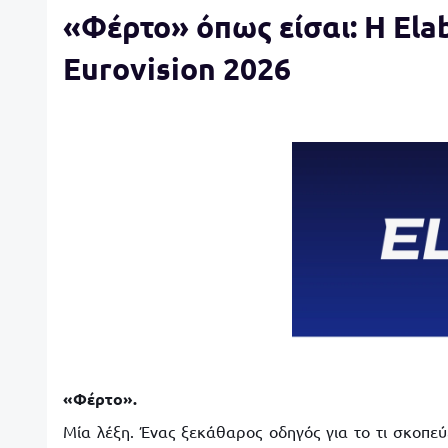
«Φέρτο» όπως είσαι: Η Elab
Eurovision 2026
«Φέρτο».
Μία λέξη. Ένας ξεκάθαρος οδηγός για το τι σκοπεύε