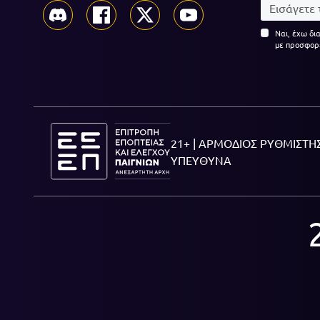
Ναι, έχω δι
με προσφορ
21+ | ΑΡΜΟΔΙΟΣ ΡΥΘΜΙΣΤΗΣ
ΥΠΕΥΘΥΝΑ