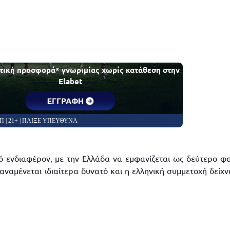
τική προσφορά* γνωριμίας χωρίς κατάθεση στην
Elabet
ΕΓΓΡΑΦΗ
Π | 21+ | ΠΑΙΞΕ ΥΠΕΥΘΥΝΑ
ικό ενδιαφέρον, με την Ελλάδα να εμφανίζεται ως δεύτερο φ
αναμένεται ιδιαίτερα δυνατό και η ελληνική συμμετοχή δείχνε