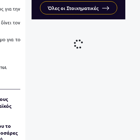
Όλες οι Στοιχηματικές
ς για την
δίνει τον
μο για το
ΥΝΑ.
τους
αϊκός
ου το
δοσάρες
8)