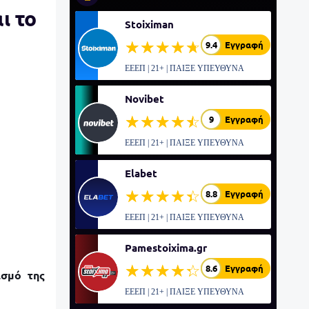
ι το
Stoiximan
☆☆☆☆☆
★★★★★
9.4
Εγγραφή
ΕΕΕΠ | 21+ | ΠΑΙΞΕ ΥΠΕΥΘΥΝΑ
Novibet
☆☆☆☆☆
★★★★★
9
Εγγραφή
ΕΕΕΠ | 21+ | ΠΑΙΞΕ ΥΠΕΥΘΥΝΑ
Elabet
☆☆☆☆☆
★★★★★
8.8
Εγγραφή
ΕΕΕΠ | 21+ | ΠΑΙΞΕ ΥΠΕΥΘΥΝΑ
Pamestoixima.gr
☆☆☆☆☆
★★★★★
8.6
Εγγραφή
ισμό της
ΕΕΕΠ | 21+ | ΠΑΙΞΕ ΥΠΕΥΘΥΝΑ