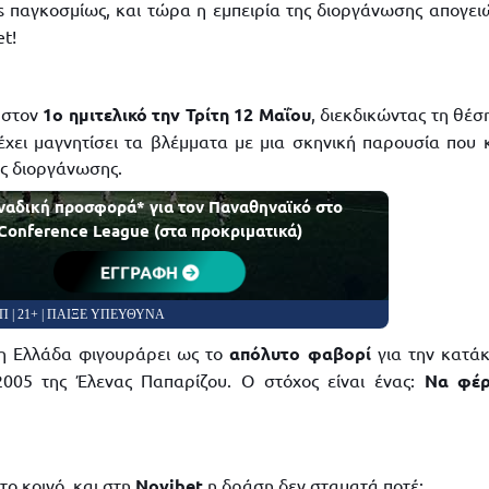
s παγκοσμίως, και τώρα η εμπειρία της διοργάνωσης απογει
t!
 στον
1ο ημιτελικό την Τρίτη 12 Μαΐου
, διεκδικώντας τη θέσ
 έχει μαγνητίσει τα βλέμματα με μια σκηνική παρουσία που 
ης διοργάνωσης.
ναδική προσφορά* για τoν Παναθηναϊκό στο
Conference League (στα προκριματικά)
ΕΓΓΡΑΦΗ
Π | 21+ | ΠΑΙΞΕ ΥΠΕΥΘΥΝΑ
 η Ελλάδα φιγουράρει ως το
απόλυτο φαβορί
για την κατάκ
2005 της Έλενας Παπαρίζου. Ο στόχος είναι ένας:
Να φέρ
το κοινό, και στη
Novibet
η δράση δεν σταματά ποτέ: