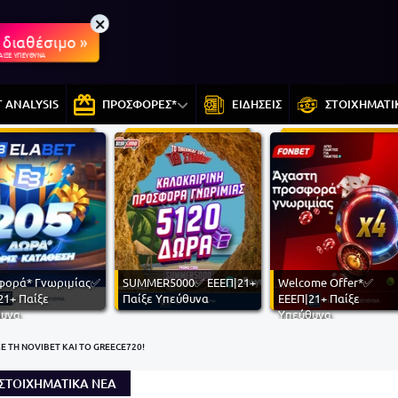
 διαθέσιμο »
 ΠΑΙΞΕ ΥΠΕΥΘΥΝΑ
 ANALYSIS
ΠΡΟΣΦΟΡΕΣ*
ΕΙΔΗΣΕΙΣ
ΣΤΟΙΧΗΜΑΤΙΚ
φορά* Γνωριμίας✅
SUMMER5000✅ ΕΕΕΠ|21+
Welcome Offer*✅
21+ Παίξε
Παίξε Υπεύθυνα
ΕΕΕΠ|21+ Παίξε
θυνα
Υπεύθυνα
Ε ΤΗ NOVIBET ΚΑΙ ΤΟ GREECE720!
ΣΤΟΙΧΗΜΑΤΙΚΑ ΝΕΑ