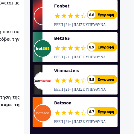
ώνεται με
Fonbet
☆☆☆☆☆
★★★★★
8.8
Εγγραφή
ΕΕΕΠ | 21+ | ΠΑΙΞΕ ΥΠΕΥΘΥΝΑ
η που του
Bet365
κόβει την
☆☆☆☆☆
★★★★★
8.9
Εγγραφή
ΕΕΕΠ | 21+ | ΠΑΙΞΕ ΥΠΕΥΘΥΝΑ
Winmasters
☆☆☆☆☆
★★★★★
8.5
Εγγραφή
ΕΕΕΠ | 21+ | ΠΑΙΞΕ ΥΠΕΥΘΥΝΑ
τηση της
Betsson
ουμε τη
☆☆☆☆☆
★★★★★
8.7
Εγγραφή
ΕΕΕΠ | 21+ | ΠΑΙΞΕ ΥΠΕΥΘΥΝΑ