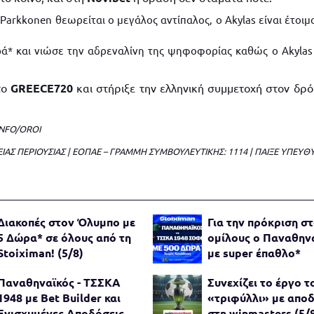
Parkkonen θεωρείται ο μεγάλος αντίπαλος, ο Akylas είναι έτοιμο
* και νιώσε την αδρεναλίνη της ψηφοφορίας καθώς ο Akylas 
το
GREECE720
και στήριξε την ελληνική συμμετοχή στον δρό
INFO/OROI
ΙΑΣ ΠΕΡΙΟΥΣΙΑΣ | ΕΟΠΑΕ – ΓΡΑΜΜΗ ΣΥΜΒΟΥΛΕΥΤΙΚΗΣ: 1114 | ΠΑΙΞΕ ΥΠΕΥΘ
Διακοπές στον Όλυμπο με
Για την πρόκριση σ
5 Δώρα* σε όλους από τη
ομίλους ο Παναθην
Stoiximan! (5/8)
με super έπαθλο*
ανταμοιβής! (5/8)
Παναθηναϊκός - ΤΣΣΚΑ
Συνεχίζει το έργο τ
1948 με Bet Builder και
«τριφύλλι» με απο
Ενισχυμένες Αποδόσεις
στη winmasters (5/