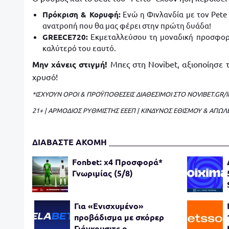
Πρόκριση & Κορυφή:
Ενώ η Φινλανδία με τον Pete 
ανατροπή που θα μας φέρει στην πρώτη δυάδα!
G
REECE720:
Εκμεταλλεύσου τη μοναδική προσφορά
καλύτερό του εαυτό.
Μην χάνεις στιγμή!
Μπες στη Novibet, αξιοποίησε 
χρυσό!
*ΙΣΧΥΟΥΝ ΟΡΟΙ & ΠΡΟΫΠΟΘΕΣΕΙΣ ΔΙΑΘΕΣΙΜΟΙ ΣΤΟ
NOVIBET.GR/
21+ | ΑΡΜΟΔΙΟΣ ΡΥΘΜΙΣΤΗΣ ΕΕΕΠ | ΚΙΝΔΥΝΟΣ ΕΘΙΣΜΟΥ & ΑΠΩΛΕ
ΔΙΑΒΑΣΤΕ ΑΚΟΜΗ
Fonbet: x4 Προσφορά*
Γνωριμίας (5/8)
Για «Ενισχυμένο»
προβάδισμα με σκόρερ
Γιάγκουσιτς ο