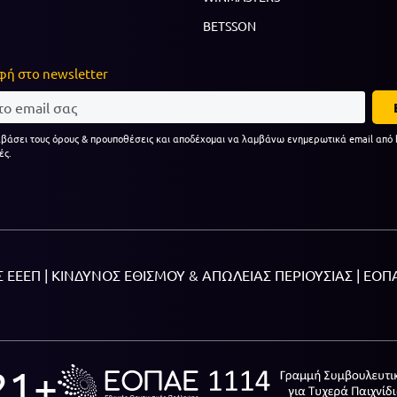
BETSSON
φή στο newsletter
αβάσει τους όρους & προυποθέσεις και αποδέχομαι να λαμβάνω ενημερωτικά email από b
ές.
 ΕΕΕΠ | ΚΙΝΔΥΝΟΣ ΕΘΙΣΜΟΥ & ΑΠΩΛΕΙΑΣ ΠΕΡΙΟΥΣΙΑΣ |
ΕΟΠΑ
21+