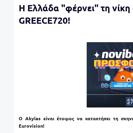
Η Ελλάδα "φέρνει" τη νίκη 
GREECE720!
Ο Akylas είναι έτοιμος να κατακτήσει τη σκην
Eurovision!