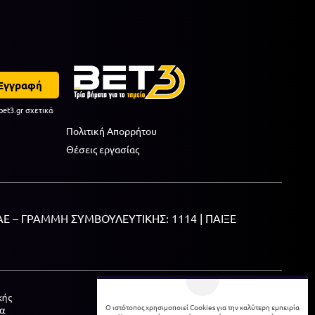
Εγγραφή
et3.gr σχετικά
Πολιτική Απορρήτου
Θέσεις εργασίας
Ε – ΓΡΑΜΜΗ ΣΥΜΒΟΥΛΕΥΤΙΚΗΣ: 1114 |
ΠΑΙΞΕ
Ο ιστότοπος χρησιμοποιεί Cookies για την καλύτερη εμπειρία