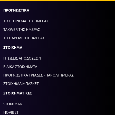
ΠΡΟΓΝΩΣΤΙΚΑ
ΤΟ ΣΤΗΡΙΓΜΑ ΤΗΣ ΗΜΕΡΑΣ
ΤΑ OVER ΤΗΣ ΗΜΕΡΑΣ
ΤΟ ΠΑΡΟΛΙ ΤΗΣ ΗΜΕΡΑΣ
ΣΤΟΙΧΗΜΑ
ΠΤΩΣΕΙΣ ΑΠΟΔΟΣΕΩΝ
ΕΙΔΙΚΑ ΣΤΟΙΧΗΜΑΤΑ
ΠΡΟΓΝΩΣΤΙΚΑ ΤΡΙΑΔΕΣ - ΠΑΡΟΛΙ ΗΜΕΡΑΣ
ΣΤΟΙΧΗΜΑ ΜΠΑΣΚΕΤ
ΣΤΟΙΧΗΜΑΤΙΚΕΣ
STOIXIMAN
NOVIBET