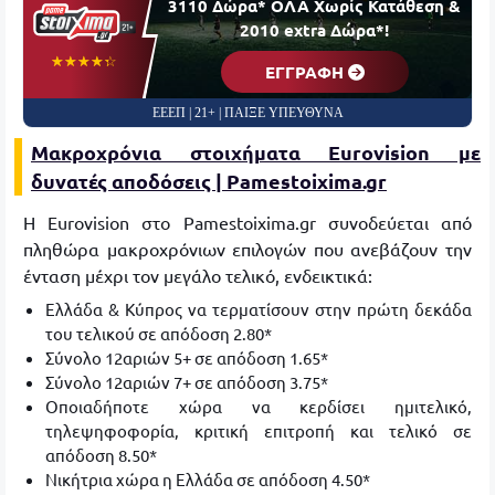
3110 Δώρα* ΟΛΑ Χωρίς Κατάθεση &
2010 extra Δώρα*!
☆☆☆☆☆
★★★★★
EΓΓΡΑΦΗ
ΕΕΕΠ | 21+ | ΠΑΙΞΕ ΥΠΕΥΘΥΝΑ
Μακροχρόνια στοιχήματα Eurovision με
δυνατές αποδόσεις | Pamestoixima.gr
Η Eurovision στο Pamestoixima.gr συνοδεύεται από
πληθώρα μακροχρόνιων επιλογών που ανεβάζουν την
ένταση μέχρι τον μεγάλο τελικό, ενδεικτικά:
Ελλάδα & Κύπρος να τερματίσουν στην πρώτη δεκάδα
του τελικού σε απόδοση 2.80*
Σύνολο 12αριών 5+ σε απόδοση 1.65*
Σύνολο 12αριών 7+ σε απόδοση 3.75*
Οποιαδήποτε χώρα να κερδίσει ημιτελικό,
τηλεψηφοφορία, κριτική επιτροπή και τελικό σε
απόδοση 8.50*
Νικήτρια χώρα η Ελλάδα σε απόδοση 4.50*