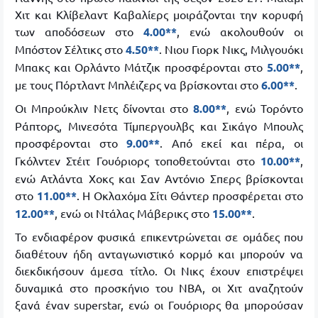
Χιτ και Κλίβελαντ Καβαλίερς μοιράζονται την κορυφή
των αποδόσεων στο
4.00**
, ενώ ακολουθούν οι
Μπόστον Σέλτικς στο
4.50**
. Νιου Γιορκ Νικς, Μιλγουόκι
Μπακς και Ορλάντο Μάτζικ προσφέρονται στο
5.00**
,
με τους Πόρτλαντ Μπλέιζερς να βρίσκονται στο
6.00**
.
Οι Μπρούκλιν Νετς δίνονται στο
8.00**
, ενώ Τορόντο
Ράπτορς, Μινεσότα Τίμπεργουλβς και Σικάγο Μπουλς
προσφέρονται στο
9.00**
. Από εκεί και πέρα, οι
Γκόλντεν Στέιτ Γουόριορς τοποθετούνται στο
10.00**
,
ενώ Ατλάντα Χοκς και Σαν Αντόνιο Σπερς βρίσκονται
στο
11.00**
. Η Οκλαχόμα Σίτι Θάντερ προσφέρεται στο
12.00**
, ενώ οι Ντάλας Μάβερικς στο
15.00**
.
Το ενδιαφέρον φυσικά επικεντρώνεται σε ομάδες που
διαθέτουν ήδη ανταγωνιστικό κορμό και μπορούν να
διεκδικήσουν άμεσα τίτλο. Οι Νικς έχουν επιστρέψει
δυναμικά στο προσκήνιο του NBA, οι Χιτ αναζητούν
ξανά έναν superstar, ενώ οι Γουόριορς θα μπορούσαν