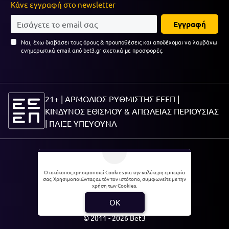
Κάνε εγγραφή στο newsletter
Εγγραφή
Ναι, έχω διαβάσει τους όρους & προυποθέσεις και αποδέχομαι να λαμβάνω
ενημερωτικά email από bet3.gr σχετικά με προσφορές.
21+ | ΑΡΜΟΔΙΟΣ ΡΥΘΜΙΣΤΗΣ ΕΕΕΠ |
ΚΙΝΔΥΝΟΣ ΕΘΙΣΜΟΥ & ΑΠΩΛΕΙΑΣ ΠΕΡΙΟΥΣΙΑΣ
|
ΠΑΙΞΕ ΥΠΕΥΘΥΝΑ
21+
Ο ιστότοπος χρησιμοποιεί Cookies για την καλύτερη εμπειρία
σας. Χρησιμοποιώντας αυτόν τον ιστότοπο, συμφωνείτε με την
χρήση των Cookies.
Πολιτική Απορρήτου |
Θέσεις εργασίας
OK
© 2011 - 2026 Bet3