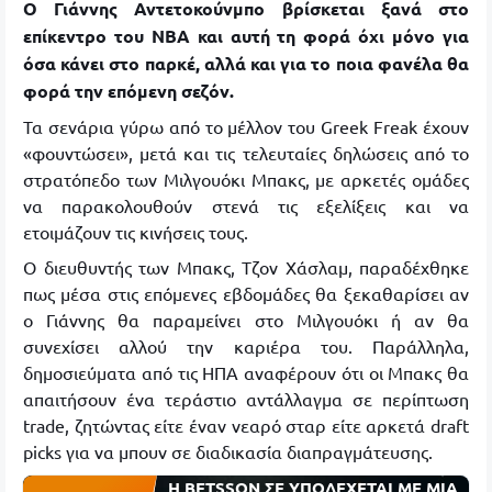
Ο Γιάννης Αντετοκούνμπο βρίσκεται ξανά στο
επίκεντρο του NBA και αυτή τη φορά όχι μόνο για
όσα κάνει στο παρκέ, αλλά και για το ποια φανέλα θα
φορά την επόμενη σεζόν.
Τα σενάρια γύρω από το μέλλον του Greek Freak έχουν
«φουντώσει», μετά και τις τελευταίες δηλώσεις από το
στρατόπεδο των Μιλγουόκι Μπακς, με αρκετές ομάδες
να παρακολουθούν στενά τις εξελίξεις και να
ετοιμάζουν τις κινήσεις τους.
Ο διευθυντής των Μπακς, Τζον Χάσλαμ, παραδέχθηκε
πως μέσα στις επόμενες εβδομάδες θα ξεκαθαρίσει αν
ο Γιάννης θα παραμείνει στο Μιλγουόκι ή αν θα
συνεχίσει αλλού την καριέρα του. Παράλληλα,
δημοσιεύματα από τις ΗΠΑ αναφέρουν ότι οι Μπακς θα
απαιτήσουν ένα τεράστιο αντάλλαγμα σε περίπτωση
trade, ζητώντας είτε έναν νεαρό σταρ είτε αρκετά draft
picks για να μπουν σε διαδικασία διαπραγμάτευσης.
Η BETSSON ΣΕ ΥΠΟΔΕΧΕΤΑΙ ΜΕ ΜΙΑ