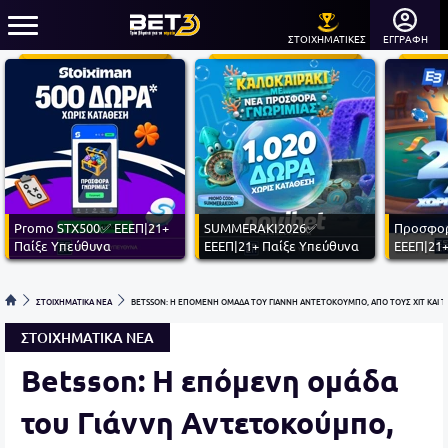
ΣΤΟΙΧΗΜΑΤΙΚΕΣ
ΕΓΓΡΑΦΗ
Promo STX500✅ ΕΕΕΠ|21+
SUMMERAKI2026✅
Προσφορ
Παίξε Υπεύθυνα
ΕΕΕΠ|21+ Παίξε Υπεύθυνα
ΕΕΕΠ|21+
ΣΤΟΙΧΗΜΑΤΙΚΑ ΝΕΑ
BETSSON: Η ΕΠΟΜΕΝΗ ΟΜΑΔΑ ΤΟΥ ΓΙΑΝΝΗ ΑΝΤΕΤΟΚΟΥΜΠΟ, ΑΠΟ ΤΟΥΣ ΧΙΤ ΚΑΙ ΤΟ
ΣΤΟΙΧΗΜΑΤΙΚΑ ΝΕΑ
Betsson: Η επόμενη ομάδα
του Γιάννη Αντετοκούμπο,