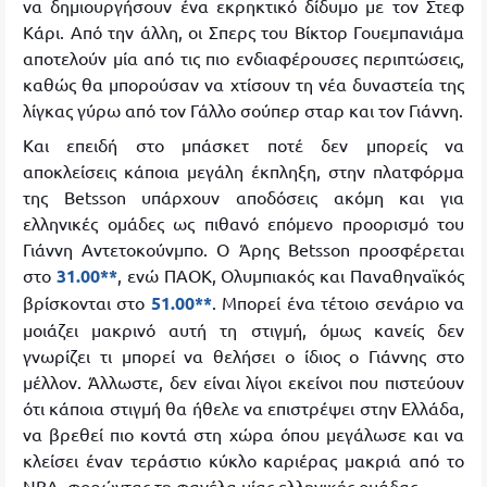
να δημιουργήσουν ένα εκρηκτικό δίδυμο με τον Στεφ
Κάρι. Από την άλλη, οι Σπερς του Βίκτορ Γουεμπανιάμα
αποτελούν μία από τις πιο ενδιαφέρουσες περιπτώσεις,
καθώς θα μπορούσαν να χτίσουν τη νέα δυναστεία της
λίγκας γύρω από τον Γάλλο σούπερ σταρ και τον Γιάννη.
Και επειδή στο μπάσκετ ποτέ δεν μπορείς να
αποκλείσεις κάποια μεγάλη έκπληξη, στην πλατφόρμα
της Betsson υπάρχουν αποδόσεις ακόμη και για
ελληνικές ομάδες ως πιθανό επόμενο προορισμό του
Γιάννη Αντετοκούνμπο. Ο Άρης Betsson προσφέρεται
στο
31.00**
, ενώ ΠΑΟΚ, Ολυμπιακός και Παναθηναϊκός
βρίσκονται στο
51.00**
. Μπορεί ένα τέτοιο σενάριο να
μοιάζει μακρινό αυτή τη στιγμή, όμως κανείς δεν
γνωρίζει τι μπορεί να θελήσει ο ίδιος ο Γιάννης στο
μέλλον. Άλλωστε, δεν είναι λίγοι εκείνοι που πιστεύουν
ότι κάποια στιγμή θα ήθελε να επιστρέψει στην Ελλάδα,
να βρεθεί πιο κοντά στη χώρα όπου μεγάλωσε και να
κλείσει έναν τεράστιο κύκλο καριέρας μακριά από το
NBA, φορώντας τη φανέλα μίας ελληνικής ομάδας.