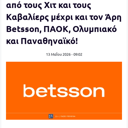
από τους Χιτ και τους
Καβαλίερς μέχρι και τον Άρη
Betsson, ΠΑΟΚ, Ολυμπιακό
και Παναθηναϊκό!
13 Μαΐου 2026 - 09:02