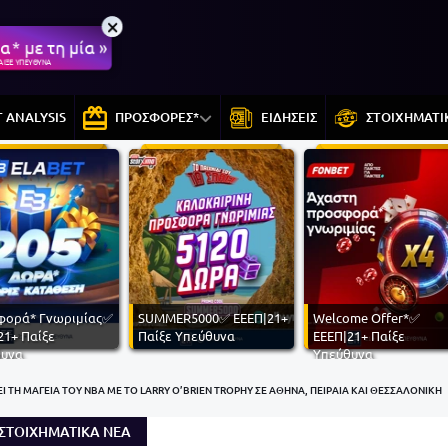
* με τη μία »
 ΠΑΙΞΕ ΥΠΕΥΘΥΝΑ
 ANALYSIS
ΠΡΟΣΦΟΡΕΣ*
ΕΙΔΗΣΕΙΣ
ΣΤΟΙΧΗΜΑΤΙΚ
φορά* Γνωριμίας✅
SUMMER5000✅ ΕΕΕΠ|21+
Welcome Offer*✅
21+ Παίξε
Παίξε Υπεύθυνα
ΕΕΕΠ|21+ Παίξε
θυνα
Υπεύθυνα
Ι ΤΗ ΜΑΓΕΙΑ ΤΟΥ NBA ΜΕ ΤΟ LARRY O’BRIEN TROPHY ΣΕ ΑΘΗΝΑ, ΠΕΙΡΑΙΑ ΚΑΙ ΘΕΣΣΑΛΟΝΙΚΗ
ΣΤΟΙΧΗΜΑΤΙΚΑ ΝΕΑ