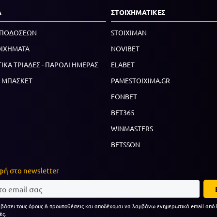
Α
ΣΤΟΙΧΗΜΑΤΙΚΕΣ
ΑΠΟΔΟΣΕΩΝ
STOIXIMAN
ΟΙΧΗΜΑΤΑ
NOVIBET
ΚΑ ΤΡΙΑΔΕΣ - ΠΑΡΟΛΙ ΗΜΕΡΑΣ
ELABET
 ΜΠΑΣΚΕΤ
PAMESTOIXIMA.GR
FONBET
BET365
WINMASTERS
BETSSON
φή στο newsletter
αβάσει τους όρους & προυποθέσεις και αποδέχομαι να λαμβάνω ενημερωτικά email από b
ές.