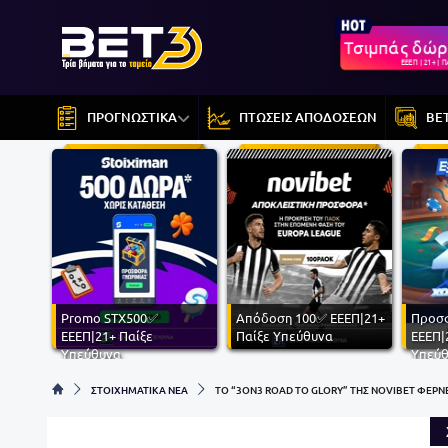
Τσιμπάς δώρα
ΕΕΕΠ | 21+ |
ΠΡΟΓΝΩΣΤΙΚΑ
ΠΤΩΣΕΙΣ ΑΠΟΔΟΣΕΩΝ
BET
Promo STX500✅
Απόδοση 100✅ ΕΕΕΠ|21+
Προσ
ΕΕΕΠ|21+ Παίξε
Παίξε Υπεύθυνα
ΕΕΕΠ|
Υπεύθυνα
Υπεύ
ΣΤΟΙΧΗΜΑΤΙΚΑ ΝΕΑ
ΤΟ “3ON3 ROAD TO GLORY” ΤΗΣ NOVIBET ΦΕΡΝΕ