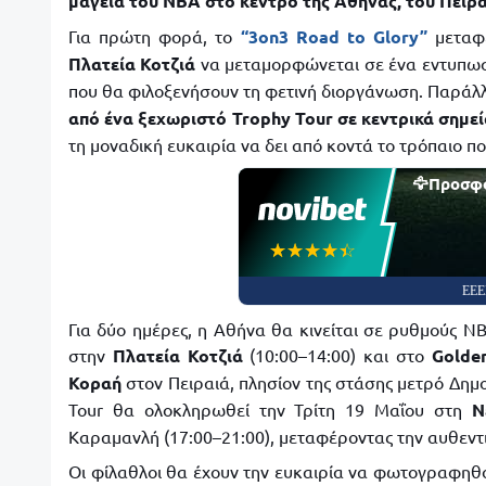
μαγεία του NBA στο κέντρο της Αθήνας, του Πειρα
Για πρώτη φορά, το
“3on3 Road to Glory”
μεταφέ
Πλατεία Κοτζιά
να μεταμορφώνεται σε ένα εντυπωσι
που θα φιλοξενήσουν τη φετινή διοργάνωση. Παράλλη
από ένα ξεχωριστό
Trophy
Tour
σε κεντρικά σημεί
τη μοναδική ευκαιρία να δει από κοντά το τρόπαιο
🦅Προσφο
☆☆☆☆☆
★★★★★
ΕΕΕ
Για δύο ημέρες, η Αθήνα θα κινείται σε ρυθμούς NB
στην
Πλατεία Κοτζιά
(10:00–14:00) και στο
Golde
Κοραή
στον Πειραιά, πλησίον της στάσης μετρό Δημο
Tour θα ολοκληρωθεί την Τρίτη 19 Μαΐου στη
Ν
Καραμανλή (17:00–21:00), μεταφέροντας την αυθεντι
Οι φίλαθλοι θα έχουν την ευκαιρία να φωτογραφηθ