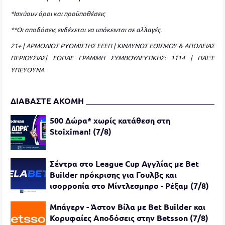
*Ισχύουν όροι και προϋποθέσεις
**Οι αποδόσεις ενδέχεται να υπόκεινται σε αλλαγές.
21+ | ΑΡΜΟΔΙΟΣ ΡΥΘΜΙΣΤΗΣ ΕΕΕΠ | ΚΙΝΔΥΝΟΣ ΕΘΙΣΜΟΥ & ΑΠΩΛΕΙΑΣ
ΠΕΡΙΟΥΣΙΑΣ| ΕΟΠΑΕ ΓΡΑΜΜΗ ΣΥΜΒΟΥΛΕΥΤΙΚΗΣ: 1114 | ΠΑΙΞΕ
ΥΠΕΥΘΥΝΑ
ΔΙΑΒΑΣΤΕ ΑΚΟΜΗ
500 Δώρα* χωρίς κατάθεση στη
Stoiximan! (7/8)
Σέντρα στο League Cup Αγγλίας με Bet
Builder πρόκρισης για Γουλβς και
ισορροπία στο Μίντλεσμπρο - Ρέξαμ (7/8)
Μπάγερν - Άστον Βίλα με Bet Builder και
Κορυφαίες Αποδόσεις στην Betsson (7/8)