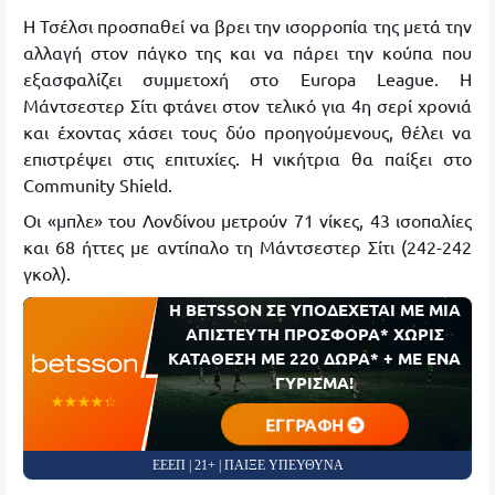
Η Τσέλσι προσπαθεί να βρει την ισορροπία της μετά την
αλλαγή στον πάγκο της και να πάρει την κούπα που
εξασφαλίζει συμμετοχή στο Europa League. Η
Μάντσεστερ Σίτι φτάνει στον τελικό για 4η σερί χρονιά
και έχοντας χάσει τους δύο προηγούμενους, θέλει να
επιστρέψει στις επιτυχίες. Η νικήτρια θα παίξει στο
Community Shield.
Οι «μπλε» του Λονδίνου μετρούν 71 νίκες, 43 ισοπαλίες
και 68 ήττες με αντίπαλο τη Μάντσεστερ Σίτι (242-242
γκολ).
Η BETSSON ΣΕ ΥΠΟΔΕΧΕΤΑΙ ΜΕ ΜΙΑ
ΑΠΙΣΤΕΥΤΗ ΠΡΟΣΦΟΡΑ* ΧΩΡΙΣ
ΚΑΤΑΘΕΣΗ ΜΕ 220 ΔΩΡΑ* + ΜΕ ΕΝΑ
ΓΥΡΙΣΜΑ!
☆☆☆☆☆
★★★★★
ΕΓΓΡΑΦΗ
ΕΕΕΠ | 21+ | ΠΑΙΞΕ ΥΠΕΥΘΥΝΑ