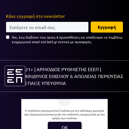
Κάνε εγγραφή στο newsletter
Εγγραφή
Ναι, έχω διαβάσει τους όρους & προυποθέσεις και αποδέχομαι να λαμβάνω
ενημερωτικά email από bet3.gr σχετικά με προσφορές.
21+ | ΑΡΜΟΔΙΟΣ ΡΥΘΜΙΣΤΗΣ ΕΕΕΠ |
ΚΙΝΔΥΝΟΣ ΕΘΙΣΜΟΥ & ΑΠΩΛΕΙΑΣ ΠΕΡΙΟΥΣΙΑΣ
|
ΠΑΙΞΕ ΥΠΕΥΘΥΝΑ
21+
Ο ιστότοπος χρησιμοποιεί Cookies για την καλύτερη εμπειρία
σας. Χρησιμοποιώντας αυτόν τον ιστότοπο, συμφωνείτε με την
χρήση των Cookies.
Πολιτική Απορρήτου |
Θέσεις εργασίας
OK