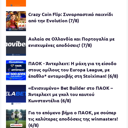
Crazy Coin Flip: Συναρπαστικό παιχνίδι
από την Evolution (7/8)
Αυλαία σε Ολλανδία και Πορτογαλία με
ενισχυμένες αποδόσεις! (7/8)
ΠΑΟΚ - Άντερλεχτ: Η μάχη για τη είσοδο
στους ομίλους του Europa League, με
έπαθλο* ανταμοιβής στη Stoiximan! (6/8)
«Ενισχυμένο» Bet Builder στο ΠΑΟΚ –
Άντερλεχτ με γκολ του καυτού
Κωνσταντέλια (6/8)
Για το επόμενο βήμα ο ΠΑΟΚ, με σούπερ
τις καλύτερες αποδόσεις της winmasters!
(6/8)