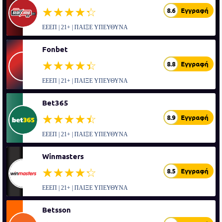
☆☆☆☆☆
★★★★★
8.6
Εγγραφή
ΕΕΕΠ | 21+ | ΠΑΙΞΕ ΥΠΕΥΘΥΝΑ
Fonbet
☆☆☆☆☆
★★★★★
8.8
Εγγραφή
ΕΕΕΠ | 21+ | ΠΑΙΞΕ ΥΠΕΥΘΥΝΑ
Bet365
☆☆☆☆☆
★★★★★
8.9
Εγγραφή
ΕΕΕΠ | 21+ | ΠΑΙΞΕ ΥΠΕΥΘΥΝΑ
Winmasters
☆☆☆☆☆
★★★★★
8.5
Εγγραφή
ΕΕΕΠ | 21+ | ΠΑΙΞΕ ΥΠΕΥΘΥΝΑ
Betsson