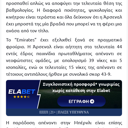
προσπαθεί απλώς να αποφύγει την τελευταία θέση της
βαθμολογίας. Η διαφορά ποιότητας, ψυχολογίας και
κινήτρου είναι τεράστια και όλα δείχνουν ότι η Άρσεναλ
έχει μπροστά της μία βραδιά που μπορεί να τη φέρει μια
ανάσα από τον τίτλο.
Το “Emirates” έχει εξελιχθεί ξανά σε πραγματικό
φρούριο. Η Άρσεναλ είναι αήττητη στα τελευταία 44
εντός έδρας παιχνίδια πρωταθλήματος απέναντι σε
νεοφώτιστες ομάδες, με απολογισμό 39 νίκες και 5
ισοπαλίες, ενώ οι τελευταίες 15 νίκες της απέναντι σε
τέτοιους αντιπάλους ήρθαν με συνολικό σκορ 43-9.
Συγκλονιστική προσφορά* γνωριμίας
χωρίς κατάθεση στην Elabet
☆☆☆☆☆
★★★★★
ΕΓΓΡΑΦΗ
ΕΕΕΠ | 21+ | ΠΑΙΞΕ ΥΠΕΥΘΥΝΑ
Η παράδοση απέναντι στην Μπέρνλι είναι επίσης