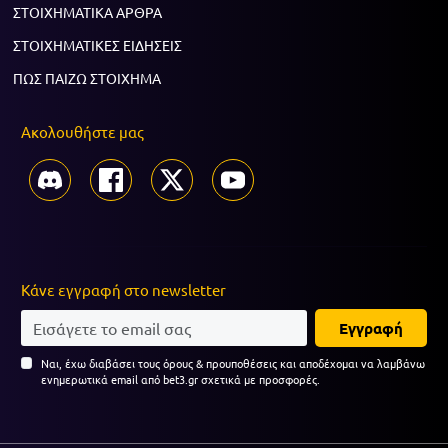
ΣΤΟΙΧΗΜΑΤΙΚΑ ΑΡΘΡΑ
ΣΤΟΙΧΗΜΑΤΙΚΕΣ ΕΙΔΗΣΕΙΣ
ΠΩΣ ΠΑΙΖΩ ΣΤΟΙΧΗΜΑ
Ακολουθήστε μας
Κάνε εγγραφή στο newsletter
Εγγραφή
Ναι, έχω διαβάσει τους όρους & προυποθέσεις και αποδέχομαι να λαμβάνω
ενημερωτικά email από bet3.gr σχετικά με προσφορές.