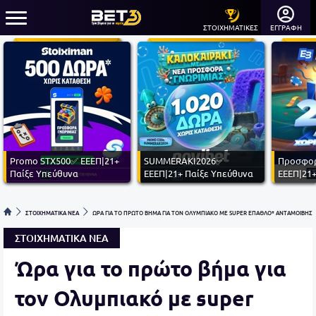
ΣΤΟΙΧΗΜΑΤΙΚΕΣ
ΕΓΓΡΑΦΗ
Promo STX500✅ ΕΕΕΠ|21+
SUMMERAKI2026✅
Προσφορ
Παίξε Υπεύθυνα
ΕΕΕΠ|21+ Παίξε Υπεύθυνα
ΕΕΕΠ|21+
ΣΤΟΙΧΗΜΑΤΙΚΑ ΝΕΑ
ΩΡΑ ΓΙΑ ΤΟ ΠΡΩΤΟ ΒΗΜΑ ΓΙΑ ΤΟΝ ΟΛΥΜΠΙΑΚΟ ΜΕ SUPER ΕΠΑΘΛΟ* ΑΝΤΑΜΟΙΒΗΣ!
ΣΤΟΙΧΗΜΑΤΙΚΑ ΝΕΑ
Ώρα για το πρώτο βήμα για
τον Ολυμπιακό με super