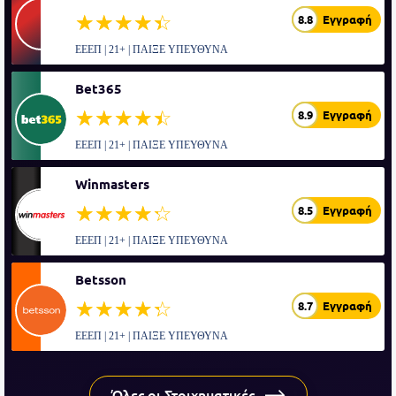
☆☆☆☆☆
★★★★★
8.8
Εγγραφή
ΕΕΕΠ | 21+ | ΠΑΙΞΕ ΥΠΕΥΘΥΝΑ
Bet365
☆☆☆☆☆
★★★★★
8.9
Εγγραφή
ΕΕΕΠ | 21+ | ΠΑΙΞΕ ΥΠΕΥΘΥΝΑ
Winmasters
☆☆☆☆☆
★★★★★
8.5
Εγγραφή
ΕΕΕΠ | 21+ | ΠΑΙΞΕ ΥΠΕΥΘΥΝΑ
Betsson
☆☆☆☆☆
★★★★★
8.7
Εγγραφή
ΕΕΕΠ | 21+ | ΠΑΙΞΕ ΥΠΕΥΘΥΝΑ
Όλες οι Στοιχηματικές