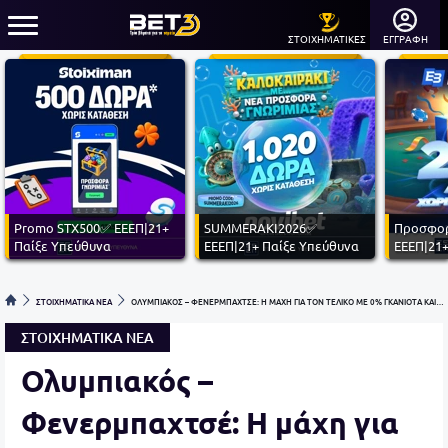
ΣΤΟΙΧΗΜΑΤΙΚΕΣ
ΕΓΓΡΑΦΗ
Promo STX500✅ ΕΕΕΠ|21+
SUMMERAKI2026✅
Προσφορ
Παίξε Υπεύθυνα
ΕΕΕΠ|21+ Παίξε Υπεύθυνα
ΕΕΕΠ|21+
ΣΤΟΙΧΗΜΑΤΙΚΑ ΝΕΑ
ΟΛΥΜΠΙΑΚΟΣ – ΦΕΝΕΡΜΠΑΧΤΣΕ: Η ΜΑΧΗ ΓΙΑ ΤΟΝ ΤΕΛΙΚΟ ΜΕ 0% ΓΚΑΝΙΟΤΑ ΚΑΙ… 
ΣΤΟΙΧΗΜΑΤΙΚΑ ΝΕΑ
Ολυμπιακός –
Φενερμπαχτσέ: Η μάχη για