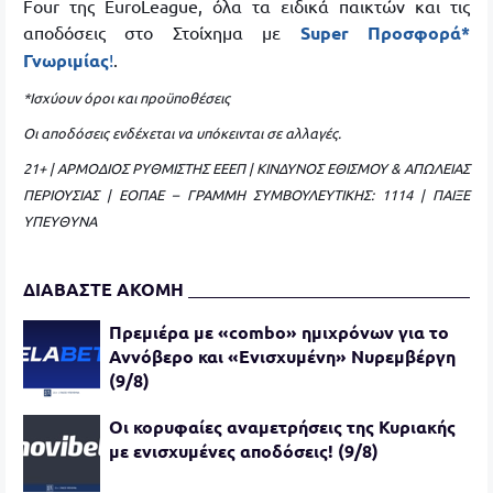
Four της EuroLeague, όλα τα ειδικά παικτών και τις
αποδόσεις στο Στοίχημα με
Super Προσφορά*
Γνωριμίας
!
.
*Ισχύουν όροι και προϋποθέσεις
Οι αποδόσεις ενδέχεται να υπόκεινται σε αλλαγές.
2
1+ | ΑΡΜΟΔΙΟΣ ΡΥΘΜΙΣΤΗΣ ΕΕΕΠ | ΚΙΝΔΥΝΟΣ ΕΘΙΣΜΟΥ & ΑΠΩΛΕΙΑΣ
ΠΕΡΙΟΥΣΙΑΣ | ΕΟΠΑΕ – ΓΡΑΜΜΗ ΣΥΜΒΟΥΛΕΥΤΙΚΗΣ: 1114 | ΠΑΙΞΕ
ΥΠΕΥΘΥΝΑ
ΔΙΑΒΑΣΤΕ ΑΚΟΜΗ
Πρεμιέρα με «combo» ημιχρόνων για το
Αννόβερο και «Ενισχυμένη» Νυρεμβέργη
(9/8)
Oι κορυφαίες αναμετρήσεις της Κυριακής
με ενισχυμένες αποδόσεις! (9/8)