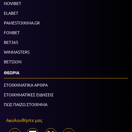
NOVIBET
ELABET
PAMESTOIXIMA.GR
FONBET
BET365
WINMASTERS
BETSSON
ΘΕΩΡΙΑ
ΣΤΟΙΧΗΜΑΤΙΚΑ ΑΡΘΡΑ
ΣΤΟΙΧΗΜΑΤΙΚΕΣ ΕΙΔΗΣΕΙΣ
ΠΩΣ ΠΑΙΖΩ ΣΤΟΙΧΗΜΑ
Ακολουθήστε μας