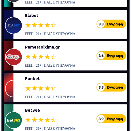
ΕΕΕΠ | 21+ | ΠΑΙΞΕ ΥΠΕΥΘΥΝΑ
Elabet
☆☆☆☆☆
★★★★★
8.8
Εγγραφή
ΕΕΕΠ | 21+ | ΠΑΙΞΕ ΥΠΕΥΘΥΝΑ
Pamestoixima.gr
☆☆☆☆☆
★★★★★
8.6
Εγγραφή
ΕΕΕΠ | 21+ | ΠΑΙΞΕ ΥΠΕΥΘΥΝΑ
Fonbet
☆☆☆☆☆
★★★★★
8.8
Εγγραφή
ΕΕΕΠ | 21+ | ΠΑΙΞΕ ΥΠΕΥΘΥΝΑ
Bet365
☆☆☆☆☆
★★★★★
8.9
Εγγραφή
ΕΕΕΠ | 21+ | ΠΑΙΞΕ ΥΠΕΥΘΥΝΑ