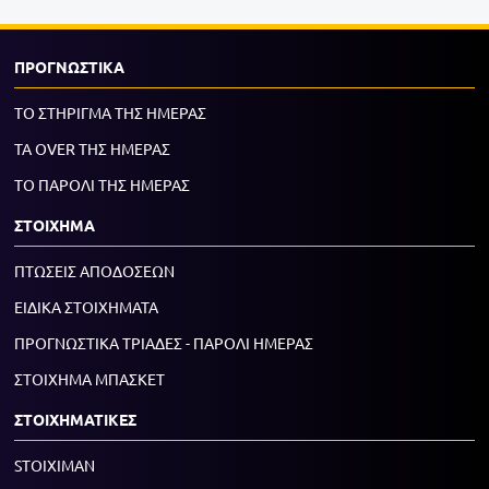
ΠΡΟΓΝΩΣΤΙΚΑ
ΤΟ ΣΤΗΡΙΓΜΑ ΤΗΣ ΗΜΕΡΑΣ
ΤΑ OVER ΤΗΣ ΗΜΕΡΑΣ
ΤΟ ΠΑΡΟΛΙ ΤΗΣ ΗΜΕΡΑΣ
ΣΤΟΙΧΗΜΑ
ΠΤΩΣΕΙΣ ΑΠΟΔΟΣΕΩΝ
ΕΙΔΙΚΑ ΣΤΟΙΧΗΜΑΤΑ
ΠΡΟΓΝΩΣΤΙΚΑ ΤΡΙΑΔΕΣ - ΠΑΡΟΛΙ ΗΜΕΡΑΣ
ΣΤΟΙΧΗΜΑ ΜΠΑΣΚΕΤ
ΣΤΟΙΧΗΜΑΤΙΚΕΣ
STOIXIMAN