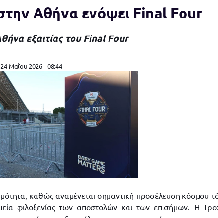
στην Αθήνα ενόψει Final Four
ήνα εξαιτίας του Final Four
24 Μαΐου 2026 - 08:44
οιμότητα, καθώς αναμένεται σημαντική προσέλευση κόσμου 
μεία φιλοξενίας των αποστολών και των επισήμων. Η Τροχ