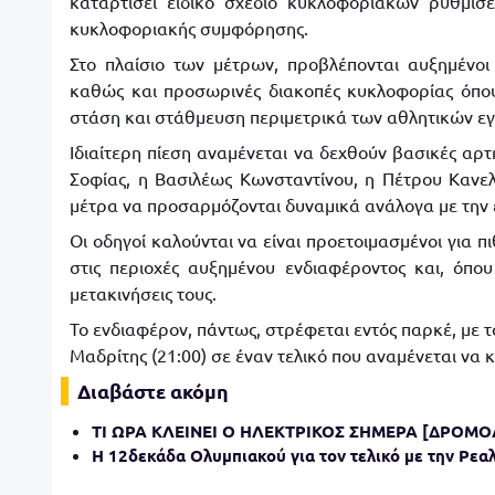
καταρτίσει ειδικό σχέδιο κυκλοφοριακών ρυθμίσ
κυκλοφοριακής συμφόρησης.
Στο πλαίσιο των μέτρων, προβλέπονται αυξημένοι
καθώς και προσωρινές διακοπές κυκλοφορίας όπου
στάση και στάθμευση περιμετρικά των αθλητικών ε
Ιδιαίτερη πίεση αναμένεται να δεχθούν βασικές αρ
Σοφίας, η Βασιλέως Κωνσταντίνου, η Πέτρου Κανελ
μέτρα να προσαρμόζονται δυναμικά ανάλογα με την 
Οι οδηγοί καλούνται να είναι προετοιμασμένοι για 
στις περιοχές αυξημένου ενδιαφέροντος και, όπο
μετακινήσεις τους.
Το ενδιαφέρον, πάντως, στρέφεται εντός παρκέ, με 
Μαδρίτης (21:00) σε έναν τελικό που αναμένεται να 
Διαβάστε ακόμη
ΤΙ ΩΡΑ ΚΛΕΙΝΕΙ Ο ΗΛΕΚΤΡΙΚΟΣ ΣΗΜΕΡΑ [ΔΡΟΜΟ
Η 12δεκάδα Ολυμπιακού για τον τελικό με την Ρεα