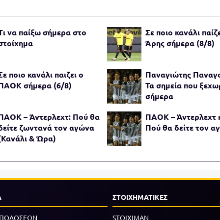
Τι να παίξω σήμερα στο
Σε ποιο κανάλι παίζε
στοίχημα
Άρης σήμερα (8/8)
Σε ποιο κανάλι παιζει ο
Παναγιώτης Παναγο
ΠΑΟΚ σήμερα (6/8)
Τα σημεία που ξεχω
σήμερα
ΠΑΟΚ – Άντερλεχτ: Πού θα
ΠΑΟΚ – Άντερλεχτ κ
δείτε ζωντανά τον αγώνα
Πού θα δείτε τον α
(Κανάλι & Ώρα)
Α
ΣΤΟΙΧΗΜΑΤΙΚΕΣ
ΑΠΟΔΟΣΕΩΝ
STOIXIMAN