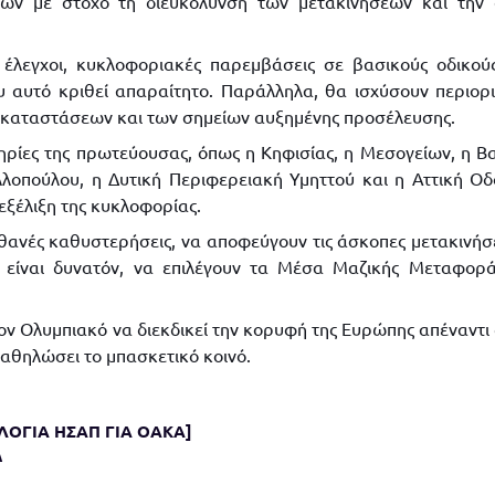
εων με στόχο τη διευκόλυνση των μετακινήσεων και την
 έλεγχοι, κυκλοφοριακές παρεμβάσεις σε βασικούς οδικούς
 αυτό κριθεί απαραίτητο. Παράλληλα, θα ισχύσουν περιορι
γκαταστάσεων και των σημείων αυξημένης προσέλευσης.
τηρίες της πρωτεύουσας, όπως η Κηφισίας, η Μεσογείων, η Β
λοπούλου, η Δυτική Περιφερειακή Υμηττού και η Αττική Οδ
εξέλιξη της κυκλοφορίας.
πιθανές καθυστερήσεις, να αποφεύγουν τις άσκοπες μετακινήσ
υ είναι δυνατόν, να επιλέγουν τα Μέσα Μαζικής Μεταφοράς
τον Ολυμπιακό να διεκδικεί την κορυφή της Ευρώπης απέναντι
καθηλώσει το μπασκετικό κοινό.
ΛΟΓΙΑ ΗΣΑΠ ΓΙΑ ΟΑΚΑ]
λ