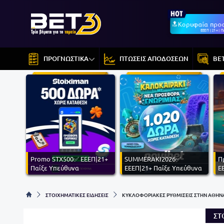
🔝Κορυφαία προ
ΕΕΕΠ | 21+ |
ΠΡΟΓΝΩΣΤΙΚΑ
ΠΤΩΣΕΙΣ ΑΠΟΔΟΣΕΩΝ
BET
Promo STX500✅ ΕΕΕΠ|21+
SUMMERAKI2026✅
Π
Παίξε Υπεύθυνα
ΕΕΕΠ|21+ Παίξε Υπεύθυνα
Ε
ΣΤΟΙΧΗΜΑΤΙΚΕΣ ΕΙΔΗΣΕΙΣ
ΚΥΚΛΟΦΟΡΙΑΚΕΣ ΡΥΘΜΙΣΕΙΣ ΣΤΗΝ ΑΘΗΝΑ
ΣΤ