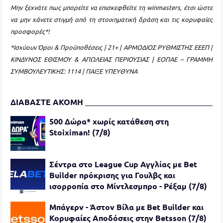
Μην ξεχνάτε πως μπορείτε να επισκεφθείτε τη winmasters, έτσι ώστε
να μην χάνετε στιγμή από τη στοιχηματική δράση και τις κορυφαίες
προσφορές*!
*Ισχύουν Όροι & Προϋποθέσεις | 21+ | ΑΡΜΟΔΙΟΣ ΡΥΘΜΙΣΤΗΣ ΕΕΕΠ |
ΚΙΝΔΥΝΟΣ ΕΘΙΣΜΟΥ & ΑΠΩΛΕΙΑΣ ΠΕΡΙΟΥΣΙΑΣ | ΕΟΠΑΕ – ΓΡΑΜΜΗ
ΣΥΜΒΟΥΛΕΥΤΙΚΗΣ: 1114 | ΠΑΙΞΕ ΥΠΕΥΘΥΝΑ
ΔΙΑΒΑΣΤΕ ΑΚΟΜΗ
500 Δώρα* χωρίς κατάθεση στη
Stoiximan! (7/8)
Σέντρα στο League Cup Αγγλίας με Bet
Builder πρόκρισης για Γουλβς και
ισορροπία στο Μίντλεσμπρο - Ρέξαμ (7/8)
Μπάγερν - Άστον Βίλα με Bet Builder και
Κορυφαίες Αποδόσεις στην Betsson (7/8)