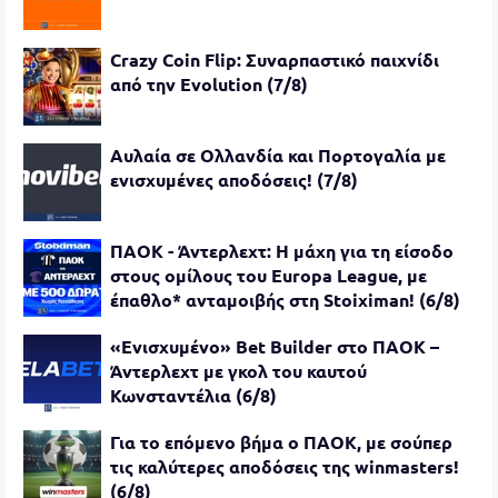
Crazy Coin Flip: Συναρπαστικό παιχνίδι
από την Evolution (7/8)
Αυλαία σε Ολλανδία και Πορτογαλία με
ενισχυμένες αποδόσεις! (7/8)
ΠΑΟΚ - Άντερλεχτ: Η μάχη για τη είσοδο
στους ομίλους του Europa League, με
έπαθλο* ανταμοιβής στη Stoiximan! (6/8)
«Ενισχυμένο» Bet Builder στο ΠΑΟΚ –
Άντερλεχτ με γκολ του καυτού
Κωνσταντέλια (6/8)
Για το επόμενο βήμα ο ΠΑΟΚ, με σούπερ
τις καλύτερες αποδόσεις της winmasters!
(6/8)