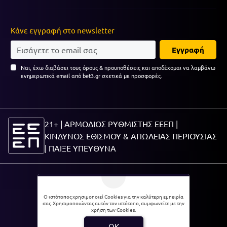
Κάνε εγγραφή στο newsletter
Εγγραφή
Ναι, έχω διαβάσει τους όρους & προυποθέσεις και αποδέχομαι να λαμβάνω
ενημερωτικά email από bet3.gr σχετικά με προσφορές.
21+ | ΑΡΜΟΔΙΟΣ ΡΥΘΜΙΣΤΗΣ ΕΕΕΠ |
ΚΙΝΔΥΝΟΣ ΕΘΙΣΜΟΥ & ΑΠΩΛΕΙΑΣ ΠΕΡΙΟΥΣΙΑΣ
|
ΠΑΙΞΕ ΥΠΕΥΘΥΝΑ
21+
Ο ιστότοπος χρησιμοποιεί Cookies για την καλύτερη εμπειρία
σας. Χρησιμοποιώντας αυτόν τον ιστότοπο, συμφωνείτε με την
χρήση των Cookies.
Πολιτική Απορρήτου |
Θέσεις εργασίας
OK