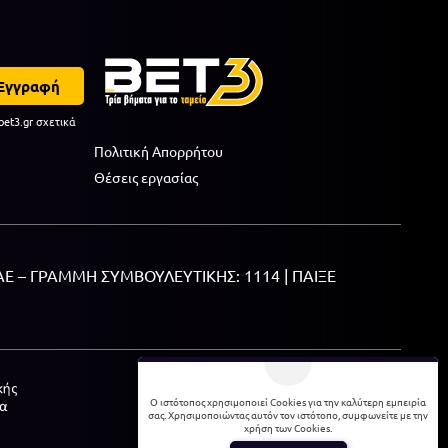
Εγγραφή
et3.gr σχετικά
Πολιτική Απορρήτου
Θέσεις εργασίας
Ε – ΓΡΑΜΜΗ ΣΥΜΒΟΥΛΕΥΤΙΚΗΣ: 1114 |
ΠΑΙΞΕ
Ο ιστότοπος χρησιμοποιεί Cookies για την καλύτερη εμπειρία
σας. Χρησιμοποιώντας αυτόν τον ιστότοπο, συμφωνείτε με την
χρήση των Cookies.