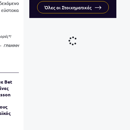
νδεχόμενο
Όλες οι Στοιχηματικές
α εύστοχα
φορές*!
 – ΓΡΑΜΜΗ
ε Bet
ένες
tsson
τους
αϊκός