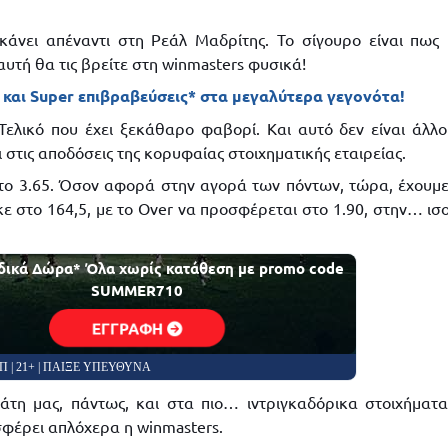
κάνει απέναντι στη Ρεάλ Μαδρίτης. Το σίγουρο είναι πως 
αυτή θα τις βρείτε στη winmasters φυσικά!
 και Super επιβραβεύσεις* στα μεγαλύτερα γεγονότα!
Τελικό που έχει ξεκάθαρο φαβορί. Και αυτό δεν είναι άλλ
τις αποδόσεις της κορυφαίας στοιχηματικής εταιρείας.
στο 3.65. Όσον αφορά στην αγορά των πόντων, τώρα, έχουμ
ε στο 164,5, με το Over να προσφέρεται στο 1.90, στην… ισ
δικά Δώρα* Όλα χωρίς κατάθεση με promo code
SUMMER710
ΕΓΓΡΑΦΗ
Π | 21+ | ΠΑΙΞΕ ΥΠΕΥΘΥΝΑ
τη μας, πάντως, και στα πιο… ιντριγκαδόρικα στοιχήματα
σφέρει απλόχερα η winmasters.