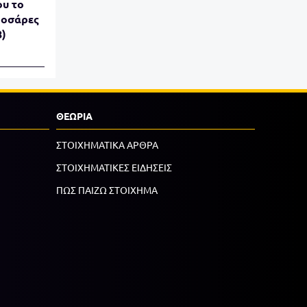
ου το
δοσάρες
8)
ΘΕΩΡΙΑ
ΣΤΟΙΧΗΜΑΤΙΚΑ ΑΡΘΡΑ
ΣΤΟΙΧΗΜΑΤΙΚΕΣ ΕΙΔΗΣΕΙΣ
ΠΩΣ ΠΑΙΖΩ ΣΤΟΙΧΗΜΑ