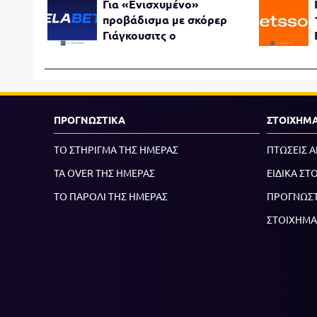
Για «Ενισχυμένο»
προβάδισμα με σκόρερ
Γιάγκουσιτς ο
Παναθηναϊκός στο
Conference (5/8)
ΠΡΟΓΝΩΣΤΙΚΑ
ΣΤΟΙΧΗΜ
ΤΟ ΣΤΗΡΙΓΜΑ ΤΗΣ ΗΜΕΡΑΣ
ΠΤΩΣΕΙΣ 
ΤΑ OVER ΤΗΣ ΗΜΕΡΑΣ
ΕΙΔΙΚΑ ΣΤ
ΤΟ ΠΑΡΟΛΙ ΤΗΣ ΗΜΕΡΑΣ
ΠΡΟΓΝΩΣΤΙ
ΣΤΟΙΧΗΜΑ