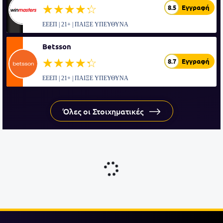
☆☆☆☆☆
★★★★★
8.5
Εγγραφή
ΕΕΕΠ | 21+ | ΠΑΙΞΕ ΥΠΕΥΘΥΝΑ
Betsson
☆☆☆☆☆
★★★★★
8.7
Εγγραφή
ΕΕΕΠ | 21+ | ΠΑΙΞΕ ΥΠΕΥΘΥΝΑ
Όλες οι Στοιχηματικές