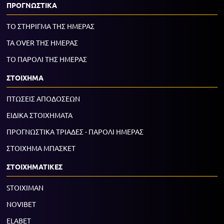
ΠΡΟΓΝΩΣΤΙΚΑ
ΤΟ ΣΤΗΡΙΓΜΑ ΤΗΣ ΗΜΕΡΑΣ
ΤΑ OVER ΤΗΣ ΗΜΕΡΑΣ
ΤΟ ΠΑΡΟΛΙ ΤΗΣ ΗΜΕΡΑΣ
ΣΤΟΙΧΗΜΑ
ΠΤΩΣΕΙΣ ΑΠΟΔΟΣΕΩΝ
ΕΙΔΙΚΑ ΣΤΟΙΧΗΜΑΤΑ
ΠΡΟΓΝΩΣΤΙΚΑ ΤΡΙΑΔΕΣ - ΠΑΡΟΛΙ ΗΜΕΡΑΣ
ΣΤΟΙΧΗΜΑ ΜΠΑΣΚΕΤ
ΣΤΟΙΧΗΜΑΤΙΚΕΣ
STOIXIMAN
NOVIBET
ELABET