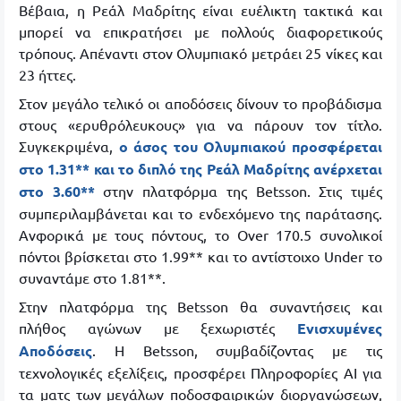
Βέβαια, η Ρεάλ Μαδρίτης είναι ευέλικτη τακτικά και
μπορεί να επικρατήσει με πολλούς διαφορετικούς
τρόπους. Απέναντι στον Ολυμπιακό μετράει 25 νίκες και
23 ήττες.
Στον μεγάλο τελικό οι αποδόσεις δίνουν το προβάδισμα
στους «ερυθρόλευκους» για να πάρουν τον τίτλο.
Συγκεκριμένα,
ο άσος του Ολυμπιακού προσφέρεται
στο 1.31** και το διπλό της Ρεάλ Μαδρίτης ανέρχεται
στο 3.60**
στην πλατφόρμα της Betsson. Στις τιμές
συμπεριλαμβάνεται και το ενδεχόμενο της παράτασης.
Ανφορικά με τους πόντους, το Over 170.5 συνολικοί
πόντοι βρίσκεται στο 1.99** και το αντίστοιχο Under το
συναντάμε στο 1.81**.
Στην πλατφόρμα της Betsson θα συναντήσεις και
πλήθος αγώνων με ξεχωριστές
Ενισχυμένες
Αποδόσεις
. Η Betsson, συμβαδίζοντας με τις
τεχνολογικές εξελίξεις, προσφέρει Πληροφορίες AI για
τα ματς των μεγάλων ποδοσφαιρικών διοργανώσεων,