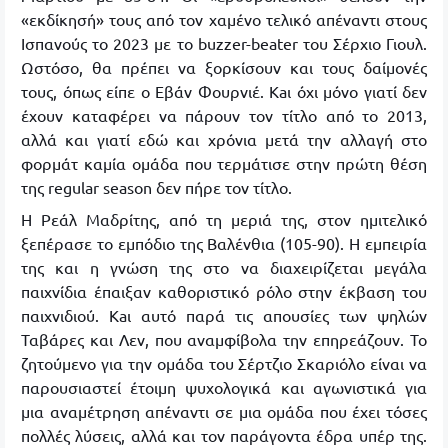
«εκδίκησή» τους από τον χαμένο τελικό απέναντι στους
Ισπανούς το 2023 με το buzzer-beater του Σέρχιο Γιουλ.
Ωστόσο, θα πρέπει να ξορκίσουν και τους δαίμονές
τους, όπως είπε ο Εβάν Φουρνιέ. Κaι όχι μόνο γιατί δεν
έχουν καταφέρει να πάρουν τον τίτλο από το 2013,
αλλά και γιατί εδώ και χρόνια μετά την αλλαγή στο
φορμάτ καμία ομάδα που τερμάτισε στην πρώτη θέση
της regular season δεν πήρε τον τίτλο.
Η Ρεάλ Μαδρίτης, από τη μεριά της, στον ημιτελικό
ξεπέρασε το εμπόδιο της Βαλένθια (105-90). Η εμπειρία
της και η γνώση της στο να διαχειρίζεται μεγάλα
παιχνίδια έπαιξαν καθοριστικό ρόλο στην έκβαση του
παιχνιδιού. Κaι αυτό παρά τις απουσίες των ψηλών
Ταβάρες και Λεν, που αναμφίβολα την επηρεάζουν. Το
ζητούμενο για την ομάδα του Σέρτζιο Σκαριόλο είναι να
παρουσιαστεί έτοιμη ψυχολογικά και αγωνιστικά για
μια αναμέτρηση απέναντι σε μια ομάδα που έχει τόσες
πολλές λύσεις, αλλά και τον παράγοντα έδρα υπέρ της.