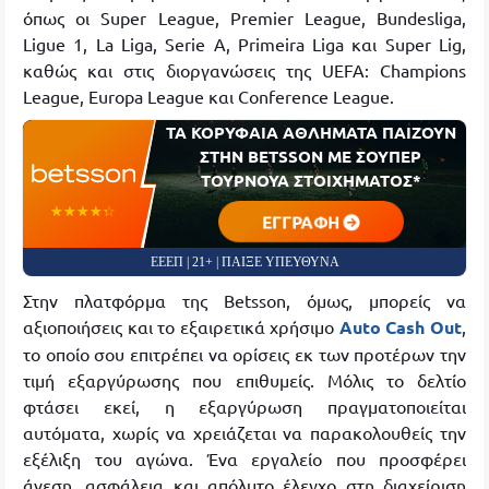
όπως οι Super League, Premier League, Bundesliga,
Ligue 1, La Liga, Serie A, Primeira Liga και Super Lig,
καθώς και στις διοργανώσεις της UEFA: Champions
League, Europa League και Conference League.
ΤΑ ΚΟΡΥΦΑΙΑ ΑΘΛΗΜΑΤΑ ΠΑΙΖΟΥΝ
ΣΤΗΝ BETSSON ΜΕ ΣΟΥΠΕΡ
ΤΟΥΡΝΟΥΑ ΣΤΟΙΧΗΜΑΤΟΣ*
☆☆☆☆☆
★★★★★
ΕΓΓΡΑΦΗ
ΕΕΕΠ | 21+ | ΠΑΙΞΕ ΥΠΕΥΘΥΝΑ
Στην πλατφόρμα της Betsson, όμως, μπορείς να
αξιοποιήσεις και το εξαιρετικά χρήσιμο
Auto Cash Out
,
το οποίο σου επιτρέπει να ορίσεις εκ των προτέρων την
τιμή εξαργύρωσης που επιθυμείς. Μόλις το δελτίο
φτάσει εκεί, η εξαργύρωση πραγματοποιείται
αυτόματα, χωρίς να χρειάζεται να παρακολουθείς την
εξέλιξη του αγώνα. Ένα εργαλείο που προσφέρει
άνεση, ασφάλεια και απόλυτο έλεγχο στη διαχείριση