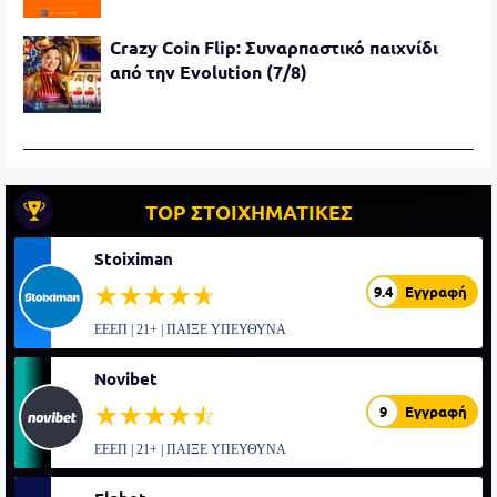
Crazy Coin Flip: Συναρπαστικό παιχνίδι
από την Evolution (7/8)
TOP ΣΤΟΙΧΗΜΑΤΙΚΕΣ
Stoiximan
☆☆☆☆☆
★★★★★
9.4
Εγγραφή
ΕΕΕΠ | 21+ | ΠΑΙΞΕ ΥΠΕΥΘΥΝΑ
Novibet
☆☆☆☆☆
★★★★★
9
Εγγραφή
ΕΕΕΠ | 21+ | ΠΑΙΞΕ ΥΠΕΥΘΥΝΑ