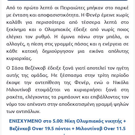
Από το πρώτο λεπτό οι Πειραιώτες μπήκαν στο παρκέ
με ένταση και αποφασιστικότητα. Η Φενέρ έμεινε χωρίς
καλάθι για περισσότερα από τέσσερα λεπτά στο
ξεκίνημα και ο Ολυμπιακός έδειξε από νωρίς ποιος
ελέγχει τον ρυθμό. Η άμυνα πάνω στην μπάλα, οι
αλλαγές, η πίεση στις γραμμές πάσας και η ενέργεια σε
κάθε κατοχή δημιούργησαν μια εικόνα απόλυτης
κυριαρχίας.
Ο Σάσα Βεζένκοβ έδειξε ξανά γιατί αποτελεί τον ηγέτη
αυτής της ομάδας. Με ξέσπασμα στην τρίτη περίοδο
έκοψε την αντεπίθεση της Φενέρ, ενώ ο Νικόλα
Μιλουτίνοβ ετοιμάζεται να κυριαρχήσει ξανά στη
ρακέτα, ελέγχοντας τα ριμπάουντ και επιβάλλοντας τον
νόμο του απέναντι στην αποδεκατισμένη γραμμή ψηλών
των αντιπάλων.
ΕΝΙΣΧΥΜΕΝΟ στο 5.00: Νίκη Ολυμπιακός νικητής +
Βεζένκοβ Over 19.5 πόντοι + Μιλουτίνοβ Over 11.5