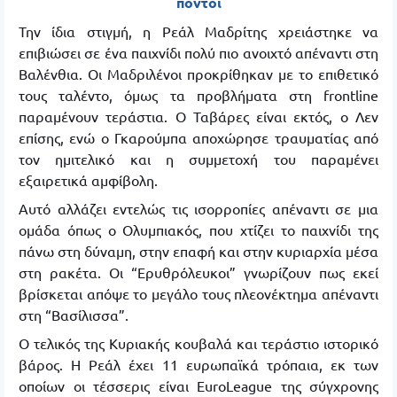
πόντοι
Την ίδια στιγμή, η Ρεάλ Μαδρίτης χρειάστηκε να
επιβιώσει σε ένα παιχνίδι πολύ πιο ανοιχτό απέναντι στη
Βαλένθια. Οι Μαδριλένοι προκρίθηκαν με το επιθετικό
τους ταλέντο, όμως τα προβλήματα στη frontline
παραμένουν τεράστια. Ο Ταβάρες είναι εκτός, ο Λεν
επίσης, ενώ ο Γκαρούμπα αποχώρησε τραυματίας από
τον ημιτελικό και η συμμετοχή του παραμένει
εξαιρετικά αμφίβολη.
Αυτό αλλάζει εντελώς τις ισορροπίες απέναντι σε μια
ομάδα όπως ο Ολυμπιακός, που χτίζει το παιχνίδι της
πάνω στη δύναμη, στην επαφή και στην κυριαρχία μέσα
στη ρακέτα. Οι “Ερυθρόλευκοι” γνωρίζουν πως εκεί
βρίσκεται απόψε το μεγάλο τους πλεονέκτημα απέναντι
στη “Βασίλισσα”.
Ο τελικός της Κυριακής κουβαλά και τεράστιο ιστορικό
βάρος. Η Ρεάλ έχει 11 ευρωπαϊκά τρόπαια, εκ των
οποίων οι τέσσερις είναι EuroLeague της σύγχρονης