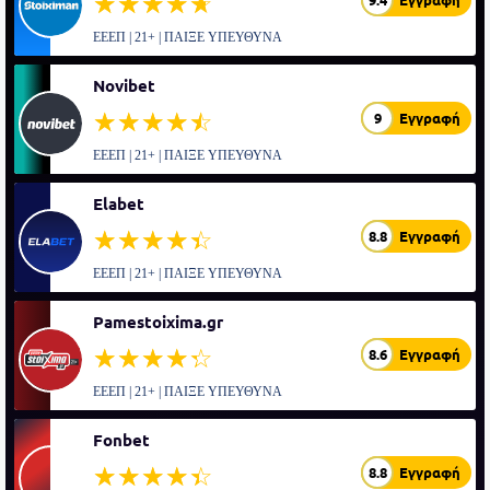
☆☆☆☆☆
★★★★★
ΕΕΕΠ | 21+ | ΠΑΙΞΕ ΥΠΕΥΘΥΝΑ
Novibet
☆☆☆☆☆
★★★★★
9
Εγγραφή
ΕΕΕΠ | 21+ | ΠΑΙΞΕ ΥΠΕΥΘΥΝΑ
Elabet
☆☆☆☆☆
★★★★★
8.8
Εγγραφή
ΕΕΕΠ | 21+ | ΠΑΙΞΕ ΥΠΕΥΘΥΝΑ
Pamestoixima.gr
☆☆☆☆☆
★★★★★
8.6
Εγγραφή
ΕΕΕΠ | 21+ | ΠΑΙΞΕ ΥΠΕΥΘΥΝΑ
Fonbet
☆☆☆☆☆
★★★★★
8.8
Εγγραφή