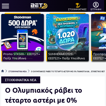
ΣΤΟΙΧΗΜΑΤΙΚΕΣ
ΕΓΓΡΑΦΗ
Promo STX500✅ ΕΕΕΠ|21+
SUMMERAKI2026✅
Προσφορ
Παίξε Υπεύθυνα
ΕΕΕΠ|21+ Παίξε Υπεύθυνα
ΕΕΕΠ|21+
ΣΤΟΙΧΗΜΑΤΙΚΑ ΝΕΑ
Ο ΟΛΥΜΠΙΑΚΟΣ ΡΑΒΕΙ ΤΟ ΤΕΤΑΡΤΟ ΑΣΤΕΡΙ ΜΕ 0% ΓΚΑΝΙΟΤΑ ΚΑΙ... ΕΠΙΘΕΤΙΚΟ BET
ΣΤΟΙΧΗΜΑΤΙΚΑ ΝΕΑ
Ο Ολυμπιακός ράβει το
τέταρτο αστέρι με 0%