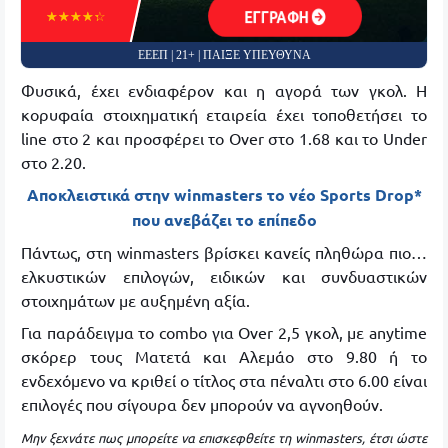
ΕΓΓΡΑΦΗ
☆☆☆☆☆
★★★★★
ΕΕΕΠ | 21+ | ΠΑΙΞΕ ΥΠΕΥΘΥΝΑ
Φυσικά, έχει ενδιαφέρον και η αγορά των γκολ. Η
κορυφαία στοιχηματική εταιρεία έχει τοποθετήσει το
line στο 2 και προσφέρει το Over στο 1.68 και το Under
στο 2.20.
Aποκλειστικά στην winmasters το νέο Sports Drop*
που ανεβάζει το επίπεδο
Πάντως, στη winmasters βρίσκει κανείς πληθώρα πιο…
ελκυστικών επιλογών, ειδικών και συνδυαστικών
στοιχημάτων με αυξημένη αξία.
Για παράδειγμα το combo για Over 2,5 γκολ, με anytime
σκόρερ τους Ματετά και Αλεμάο στο 9.80 ή το
ενδεχόμενο να κριθεί ο τίτλος στα πέναλτι στο 6.00 είναι
επιλογές που σίγουρα δεν μπορούν να αγνοηθούν.
Μην ξεχνάτε πως μπορείτε να επισκεφθείτε τη winmasters, έτσι ώστε