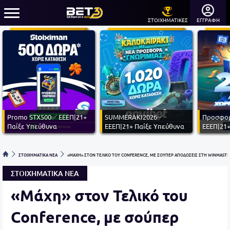
ΣΤΟΙΧΗΜΑΤΙΚΕΣ
ΕΓΓΡΑΦΗ
Promo STX500✅ ΕΕΕΠ|21+
SUMMERAKI2026✅
Προσφορ
Παίξε Υπεύθυνα
ΕΕΕΠ|21+ Παίξε Υπεύθυνα
ΕΕΕΠ|21+
ΣΤΟΙΧΗΜΑΤΙΚΑ ΝΕΑ
«ΜΑΧΗ» ΣΤΟΝ ΤΕΛΙΚΟ ΤΟΥ CONFERENCE, ΜΕ ΣΟΥΠΕΡ ΑΠΟΔΟΣΕΙΣ ΣΤΗ WINMASTERS
ΣΤΟΙΧΗΜΑΤΙΚΑ ΝΕΑ
«Μάχη» στον Τελικό του
Conference, με σούπερ