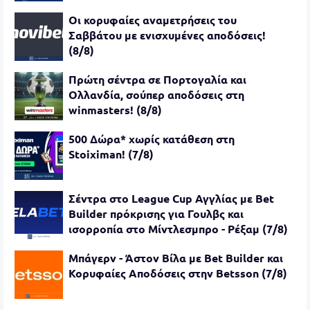
Oι κορυφαίες αναμετρήσεις του
Σαββάτου με ενισχυμένες αποδόσεις!
(8/8)
Πρώτη σέντρα σε Πορτογαλία και
Ολλανδία, σούπερ αποδόσεις στη
winmasters! (8/8)
500 Δώρα* χωρίς κατάθεση στη
Stoiximan! (7/8)
Σέντρα στο League Cup Αγγλίας με Bet
Builder πρόκρισης για Γουλβς και
ισορροπία στο Μίντλεσμπρο - Ρέξαμ (7/8)
Μπάγερν - Άστον Βίλα με Bet Builder και
Κορυφαίες Αποδόσεις στην Betsson (7/8)