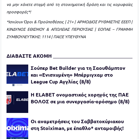
να μην χάνετε στιγμή από τη στοιχηματική δράση και τις κορυφαίες
προσφορές*!
*Ισχύουν Όροι & Προϋποθέσεις | 21+ | ΑΡΜΟΔΙΟΣ ΡΥΘΜΙΣΤΗΣ ΕΕΕΠ |
ΚΙΝΔΥΝΟΣ ΕΘΙΣΜΟΥ & ΑΠΩΛΕΙΑΣ ΠΕΡΙΟΥΣΙΑΣ | ΕΟΠΑΕ – ΓΡΑΜΜΗ
ΣΥΜΒΟΥΛΕΥΤΙΚΗΣ: 1114 | ΠΑΙΞΕ ΥΠΕΥΘΥΝΑ
ΔΙΑΒΑΣΤΕ ΑΚΟΜΗ
Σούπερ Bet Builder για τη Σαουθάμπτον
και «Ενισχυμένη» Μπέρμιγχαμ στο
League Cup Αγγλίας (8/8)
Η ELABET ονομαστικός χορηγός της ΠΑΕ
ΒΟΛΟΣ σε μια συνεργασία-ορόσημο (8/8)
Οι αναμετρήσεις του Σαββατοκύριακου
στη Stoiximan, με έπαθλο* ανταμοιβής!