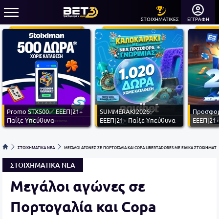
ΣΤΟΙΧΗΜΑΤΙΚΕΣ
ΕΓΓΡΑΦΗ
Promo STX500✅ ΕΕΕΠ|21+
SUMMERAKI2026✅
Προσφορ
Παίξε Υπεύθυνα
ΕΕΕΠ|21+ Παίξε Υπεύθυνα
ΕΕΕΠ|21+
ΣΤΟΙΧΗΜΑΤΙΚΑ ΝΕΑ
ΜΕΓΑΛΟΙ ΑΓΩΝΕΣ ΣΕ ΠΟΡΤΟΓΑΛΙΑ ΚΑΙ COPA LIBERTADORES ΜΕ ΕΙΔΙΚΑ ΣΤΟΙΧΗΜΑΤΑ!
ΣΤΟΙΧΗΜΑΤΙΚΑ ΝΕΑ
Μεγάλοι αγώνες σε
Πορτογαλία και Copa