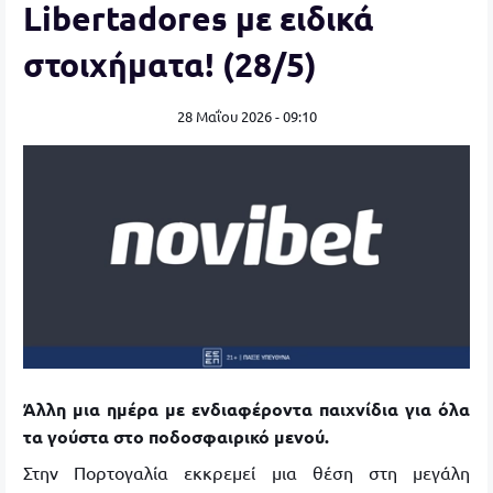
Libertadores με ειδικά
στοιχήματα! (28/5)
28 Μαΐου 2026 - 09:10
Άλλη μια ημέρα με ενδιαφέροντα παιχνίδια για όλα
τα γούστα στο ποδοσφαιρικό μενού.
Στην Πορτογαλία εκκρεμεί μια θέση στη μεγάλη