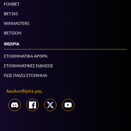
FONBET
BET365
WINMASTERS
BETSSON
ΘΕΩΡΙΑ
ΣΤΟΙΧΗΜΑΤΙΚΑ ΑΡΘΡΑ
ΣΤΟΙΧΗΜΑΤΙΚΕΣ ΕΙΔΗΣΕΙΣ
ΠΩΣ ΠΑΙΖΩ ΣΤΟΙΧΗΜΑ
Ακολουθήστε μας