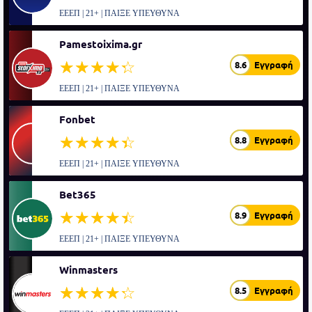
ΕΕΕΠ | 21+ | ΠΑΙΞΕ ΥΠΕΥΘΥΝΑ
Pamestoixima.gr
☆☆☆☆☆
★★★★★
8.6
Εγγραφή
ΕΕΕΠ | 21+ | ΠΑΙΞΕ ΥΠΕΥΘΥΝΑ
Fonbet
☆☆☆☆☆
★★★★★
8.8
Εγγραφή
ΕΕΕΠ | 21+ | ΠΑΙΞΕ ΥΠΕΥΘΥΝΑ
Bet365
☆☆☆☆☆
★★★★★
8.9
Εγγραφή
ΕΕΕΠ | 21+ | ΠΑΙΞΕ ΥΠΕΥΘΥΝΑ
Winmasters
☆☆☆☆☆
★★★★★
8.5
Εγγραφή