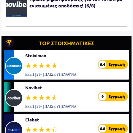
ενισχυμένες αποδόσεις! (6/8)
TOP ΣΤΟΙΧΗΜΑΤΙΚΕΣ
Stoiximan
☆☆☆☆☆
★★★★★
9.4
Εγγραφή
ΕΕΕΠ | 21+ | ΠΑΙΞΕ ΥΠΕΥΘΥΝΑ
Novibet
☆☆☆☆☆
★★★★★
9
Εγγραφή
ΕΕΕΠ | 21+ | ΠΑΙΞΕ ΥΠΕΥΘΥΝΑ
Elabet
☆☆☆☆☆
★★★★★
8.8
Εγγραφή