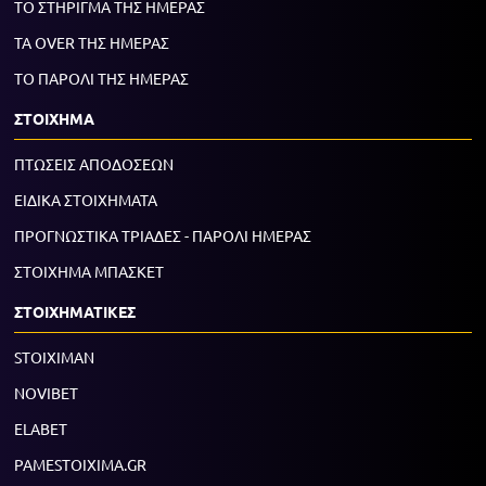
ΤΟ ΣΤΗΡΙΓΜΑ ΤΗΣ ΗΜΕΡΑΣ
ΤΑ OVER ΤΗΣ ΗΜΕΡΑΣ
ΤΟ ΠΑΡΟΛΙ ΤΗΣ ΗΜΕΡΑΣ
ΣΤΟΙΧΗΜΑ
ΠΤΩΣΕΙΣ ΑΠΟΔΟΣΕΩΝ
ΕΙΔΙΚΑ ΣΤΟΙΧΗΜΑΤΑ
ΠΡΟΓΝΩΣΤΙΚΑ ΤΡΙΑΔΕΣ - ΠΑΡΟΛΙ ΗΜΕΡΑΣ
ΣΤΟΙΧΗΜΑ ΜΠΑΣΚΕΤ
ΣΤΟΙΧΗΜΑΤΙΚΕΣ
STOIXIMAN
NOVIBET
ELABET
PAMESTOIXIMA.GR