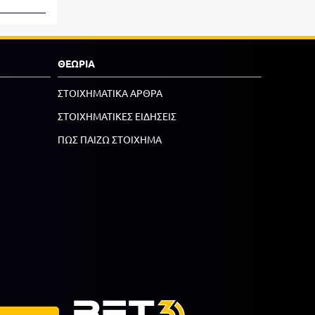
ΘΕΩΡΙΑ
ΣΤΟΙΧΗΜΑΤΙΚΑ ΑΡΘΡΑ
ΣΤΟΙΧΗΜΑΤΙΚΕΣ ΕΙΔΗΣΕΙΣ
ΠΩΣ ΠΑΙΖΩ ΣΤΟΙΧΗΜΑ