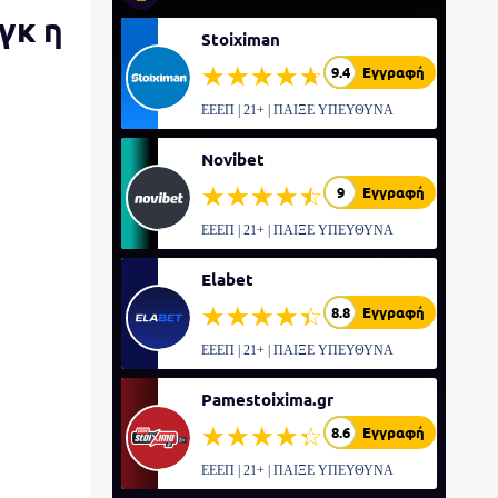
γκ η
Stoiximan
☆☆☆☆☆
★★★★★
9.4
Εγγραφή
ΕΕΕΠ | 21+ | ΠΑΙΞΕ ΥΠΕΥΘΥΝΑ
Novibet
☆☆☆☆☆
★★★★★
9
Εγγραφή
ΕΕΕΠ | 21+ | ΠΑΙΞΕ ΥΠΕΥΘΥΝΑ
Elabet
☆☆☆☆☆
★★★★★
8.8
Εγγραφή
ΕΕΕΠ | 21+ | ΠΑΙΞΕ ΥΠΕΥΘΥΝΑ
Pamestoixima.gr
☆☆☆☆☆
★★★★★
8.6
Εγγραφή
ΕΕΕΠ | 21+ | ΠΑΙΞΕ ΥΠΕΥΘΥΝΑ