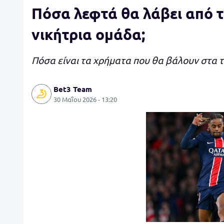
Πόσα λεφτά θα λάβει από τ
νικήτρια ομάδα;
Πόσα είναι τα χρήματα που θα βάλουν στα τα
Bet3 Team
30 Μαΐου 2026 - 13:20