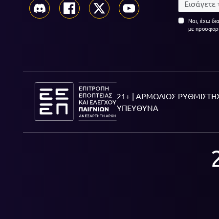
Ναι, έχω δι
με προσφορ
21+ | ΑΡΜΟΔΙΟΣ ΡΥΘΜΙΣΤΗΣ
ΥΠΕΥΘΥΝΑ