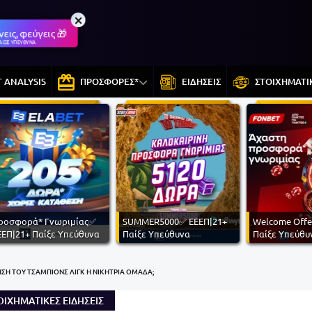
νεις, φεύγεις 🎁
 ΠΑΙΞΕ ΥΠΕΥΘΥΝΑ
 ANALYSIS
ΠΡΟΣΦΟΡΕΣ*
ΕΙΔΗΣΕΙΣ
ΣΤΟΙΧΗΜΑΤΙΚ
ροσφορά* Γνωριμίας✅
SUMMER5000✅ ΕΕΕΠ|21+
Welcome Offe
ΕΕΠ|21+ Παίξε Υπεύθυνα
Παίξε Υπεύθυνα
Παίξε Υπεύθυ
ΣΗ ΤΟΥ ΤΣΑΜΠΙΟΝΣ ΛΙΓΚ Η ΝΙΚΗΤΡΙΑ ΟΜΑΔΑ;
ΟΙΧΗΜΑΤΙΚΕΣ ΕΙΔΗΣΕΙΣ