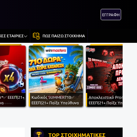
ΕΓΓΡΑΦΗ
ΕΣ ΕΤΑΙΡΙΕΣ
ΠΩΣ ΠΑΙΖΩ ΣΤΟΙΧΗΜΑ
r*✅ ΕΕΕΠ|21+
Κωδικός SUMMER710✅
Αποκλειστικό Promo✅
να
ΕΕΕΠ|21+ Παίξε Υπεύθυνα
ΕΕΕΠ|21+ Παίξε Υπεύθυνα
TOP ΣΤΟΙΧΗΜΑΤΙΚΕΣ