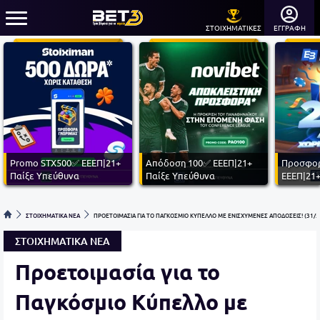
ΣΤΟΙΧΗΜΑΤΙΚΕΣ
ΕΓΓΡΑΦΗ
Promo STX500✅ ΕΕΕΠ|21+
Απόδοση 100✅ ΕΕΕΠ|21+
Προσφορ
Παίξε Υπεύθυνα
Παίξε Υπεύθυνα
ΕΕΕΠ|21+
ΣΤΟΙΧΗΜΑΤΙΚΑ ΝΕΑ
ΠΡΟΕΤΟΙΜΑΣΙΑ ΓΙΑ ΤΟ ΠΑΓΚΟΣΜΙΟ ΚΥΠΕΛΛΟ ΜΕ ΕΝΙΣΧΥΜΕΝΕΣ ΑΠΟΔΟΣΕΙΣ! (31/5
ΣΤΟΙΧΗΜΑΤΙΚΑ ΝΕΑ
Προετοιμασία για το
Παγκόσμιο Κύπελλο με