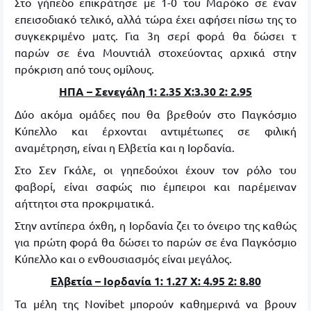
Στο γήπεδο επικράτησε με 1-0 του Μαρόκο σε έναν
επεισοδιακό τελικό, αλλά τώρα έχει αφήσει πίσω της το
συγκεκριμένο ματς. Για 3η σερί φορά θα δώσει τ
παρών σε ένα Μουντιάλ στοχεύοντας αρχικά στην
πρόκριση από τους ομίλους.
ΗΠΑ – Σενεγάλη 1: 2.35
X:3.30 2: 2.95
Δύο ακόμα ομάδες που θα βρεθούν στο Παγκόσμιο
Κύπελλο και έρχονται αντιμέτωπες σε φιλική
αναμέτρηση, είναι η Ελβετία και η Ιορδανία.
Στο Σεν Γκάλε, οι γηπεδούχοι έχουν τον ρόλο του
φαβορί, είναι σαφώς πιο έμπειροι και παρέμειναν
αήττητοι στα προκριματικά.
Στην αντίπερα όχθη, η Ιορδανία ζει το όνειρο της καθώς
για πρώτη φορά θα δώσει το παρών σε ένα Παγκόσμιο
Κύπελλο και ο ενθουσιασμός είναι μεγάλος.
Ελβετία – Ιορδανία 1: 1.27
X: 4.95 2: 8.80
Τα μέλη της Novibet μπορούν καθημερινά να βρουν