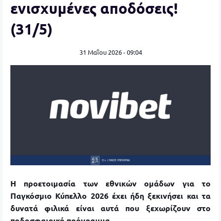
ενισχυμένες αποδόσεις!
(31/5)
31 Μαΐου 2026 - 09:04
Η προετοιμασία των εθνικών ομάδων για το
Παγκόσμιο Κύπελλο 2026 έχει ήδη ξεκινήσει και τα
δυνατά φιλικά είναι αυτά που ξεχωρίζουν στο
ποδοσφαιρικό πρόγραμμα.