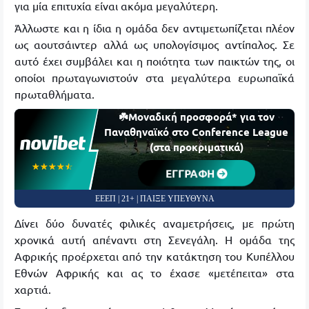
για μία επιτυχία είναι ακόμα μεγαλύτερη.
Άλλωστε και η ίδια η ομάδα δεν αντιμετωπίζεται πλέον
ως αουτσάιντερ αλλά ως υπολογίσιμος αντίπαλος. Σε
αυτό έχει συμβάλει και η ποιότητα των παικτών της, οι
οποίοι πρωταγωνιστούν στα μεγαλύτερα ευρωπαϊκά
πρωταθλήματα.
☘️Μοναδική προσφορά* για τoν
Παναθηναϊκό στο Conference League
(στα προκριματικά)
☆☆☆☆☆
★★★★★
ΕΓΓΡΑΦΗ
ΕΕΕΠ | 21+ | ΠΑΙΞΕ ΥΠΕΥΘΥΝΑ
Δίνει δύο δυνατές φιλικές αναμετρήσεις, με πρώτη
χρονικά αυτή απέναντι στη Σενεγάλη. Η ομάδα της
Αφρικής προέρχεται από την κατάκτηση του Κυπέλλου
Εθνών Αφρικής και ας το έχασε «μετέπειτα» στα
χαρτιά.