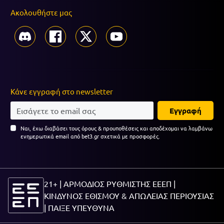
Ακολουθήστε μας
Κάνε εγγραφή στο newsletter
Εγγραφή
Ναι, έχω διαβάσει τους όρους & προυποθέσεις και αποδέχομαι να λαμβάνω
ενημερωτικά email από bet3.gr σχετικά με προσφορές.
21+ | ΑΡΜΟΔΙΟΣ ΡΥΘΜΙΣΤΗΣ ΕΕΕΠ |
ΚΙΝΔΥΝΟΣ ΕΘΙΣΜΟΥ & ΑΠΩΛΕΙΑΣ ΠΕΡΙΟΥΣΙΑΣ
|
ΠΑΙΞΕ ΥΠΕΥΘΥΝΑ