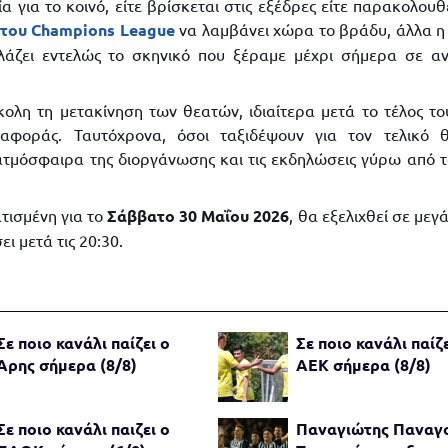
 για το κοινό, είτε βρίσκεται στις εξέδρες είτε παρακολουθ
 του Champions League
να λαμβάνει χώρα το βράδυ, άλλα η
λάζει εντελώς το σκηνικό που ξέραμε μέχρι σήμερα σε αντ
ολη τη μετακίνηση των θεατών, ιδιαίτερα μετά το τέλος τ
αφοράς. Ταυτόχρονα, όσοι ταξιδέψουν για τον τελικό 
ατμόσφαιρα της διοργάνωσης και τις εκδηλώσεις γύρω από 
τισμένη για το
Σάββατο 30 Μαΐου 2026
, θα εξελιχθεί σε μεγ
ι μετά τις 20:30.
Σε ποιο κανάλι παίζει ο
Σε ποιο κανάλι παίζε
Άρης σήμερα (8/8)
ΑΕΚ σήμερα (8/8)
Σε ποιο κανάλι παιζει ο
Παναγιώτης Παναγο