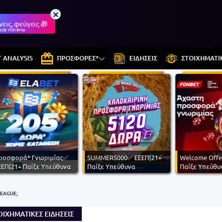
νεις, φεύγεις 🎁
 ΠΑΙΞΕ ΥΠΕΥΘΥΝΑ
 ANALYSIS
ΠΡΟΣΦΟΡΕΣ*
ΕΙΔΗΣΕΙΣ
ΣΤΟΙΧΗΜΑΤΙΚ
ροσφορά* Γνωριμίας✅
SUMMER5000✅ ΕΕΕΠ|21+
Welcome Offe
ΕΕΠ|21+ Παίξε Υπεύθυνα
Παίξε Υπεύθυνα
Παίξε Υπεύθυ
LEAGUE;
ΟΙΧΗΜΑΤΙΚΕΣ ΕΙΔΗΣΕΙΣ