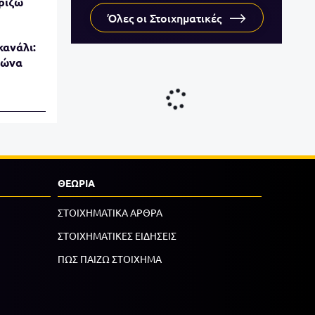
ρίζω
Όλες οι Στοιχηματικές
ανάλι:
γώνα
ΘΕΩΡΙΑ
ΣΤΟΙΧΗΜΑΤΙΚΑ ΑΡΘΡΑ
ΣΤΟΙΧΗΜΑΤΙΚΕΣ ΕΙΔΗΣΕΙΣ
ΠΩΣ ΠΑΙΖΩ ΣΤΟΙΧΗΜΑ