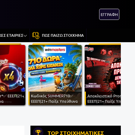
ΕΓΓΡΑΦΗ
ΕΣ ΕΤΑΙΡΙΕΣ
ΠΩΣ ΠΑΙΖΩ ΣΤΟΙΧΗΜΑ
r*✅ ΕΕΕΠ|21+
Κωδικός SUMMER710✅
Αποκλειστικό Promo✅
να
ΕΕΕΠ|21+ Παίξε Υπεύθυνα
ΕΕΕΠ|21+ Παίξε Υπεύθυνα
TOP ΣΤΟΙΧΗΜΑΤΙΚΕΣ