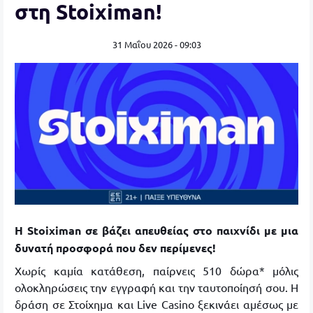
στη Stoiximan!
31 Μαΐου 2026 - 09:03
Η Stoiximan σε βάζει απευθείας στο παιχνίδι με μια
δυνατή προσφορά που δεν περίμενες!
Χωρίς καμία κατάθεση, παίρνεις 510 δώρα* μόλις
ολοκληρώσεις την εγγραφή και την ταυτοποίησή σου. H
δράση σε Στοίχημα και Live Casino ξεκινάει αμέσως με