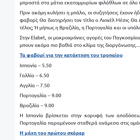
μπροστά στα μάτια εκατομμυρίων φιλάθλων σε όλο 
Πριν ακόμη κυλήσει η μπάλα, οι συζητήσεις έχουν ήδ
φαβορί; Θα διατηρήσει τον τίτλο ο Λιονέλ Μέσις Θα 
τέλος; Ή μήπως η Βραζιλία, η Πορτογαλία και οι υπόλ
Στην Elabet, οι μακροχρόνιες αγορές του Παγκοσμί
μπουν ακόμα πιο βαθιά στο κλίμα της διοργάνωσης
Τα φαβορί για την κατάκτηση του τροπαίου
Ισπανία – 5.50
Γαλλία – 6.50
Αγγλία – 7.50
Πορτογαλία – 9.00
Βραζιλία – 9.00
Η Ισπανία βρίσκεται στην κορυφή των αποδόσεων
Πορτογαλία παραμένουν σταθερά ανάμεσα στις ομάδ
Η μάχη του πρώτου σκόρερ