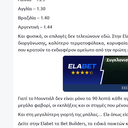
Αγγλία – 1.30
Βραζιλία – 1.40
Αργεντινή – 1.44
Και φυσικά, οι επιλογές δεν τελειώνουν εδώ. Στην E
διοργάνωσης, καλύτερο τερματοφύλακα, κορυφαία ή
που κρατούν το ενδιαφέρον αμείωτο από την πρώτη μ
Συγκλονισ
☆☆☆☆☆
★★★★★
ΕΕΕ
Γιατί το Μουντιάλ δεν είναι μόνο τα 90 λεπτά κάθε α
μεγάλα φαβορί, οι εκπλήξεις και οι στιγμές που μένου
Και στη μεγαλύτερη γιορτή της μπάλας… Ela όπως είσ
Δείτε στην Elabet τα Bet Builders, τα ειδικά παικτών