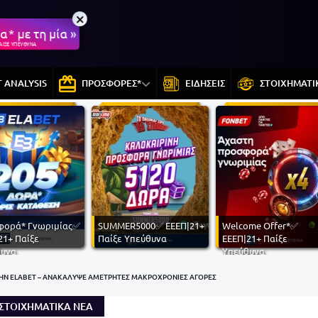
* με τη μία »
 ΠΑΙΞΕ ΥΠΕΥΘΥΝΑ
 ANALYSIS
ΠΡΟΣΦΟΡΕΣ*
ΕΙΔΗΣΕΙΣ
ΣΤΟΙΧΗΜΑΤΙΚ
φορά* Γνωριμίας✅
SUMMER5000✅ ΕΕΕΠ|21+
Welcome Offer*✅
21+ Παίξε
Παίξε Υπεύθυνα
ΕΕΕΠ|21+ Παίξε
θυνα
Υπεύθυνα
ΣΤΗΝ ELABET – ΑΝΑΚΑΛΥΨΕ ΑΜΕΤΡΗΤΕΣ ΜΑΚΡΟΧΡΟΝΙΕΣ ΑΓΟΡΕΣ
ΣΤΟΙΧΗΜΑΤΙΚΑ ΝΕΑ