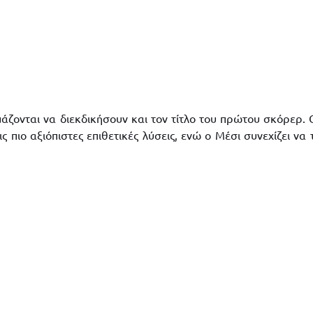
άζονται να διεκδικήσουν και τον τίτλο του πρώτου σκόρερ.
ς πιο αξιόπιστες επιθετικές λύσεις, ενώ ο Μέσι συνεχίζει να