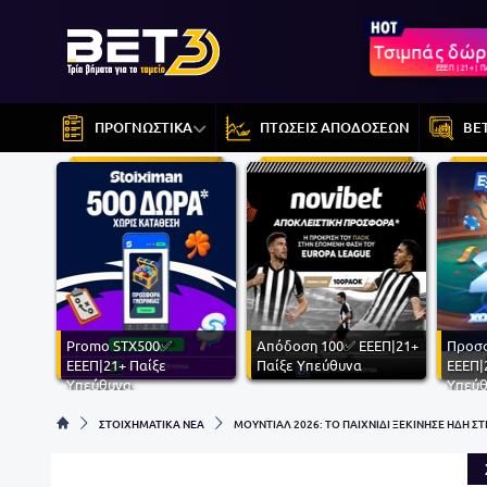
Τσιμπάς δώρα
ΕΕΕΠ | 21+ |
ΠΡΟΓΝΩΣΤΙΚΑ
ΠΤΩΣΕΙΣ ΑΠΟΔΟΣΕΩΝ
BET
Promo STX500✅
Απόδοση 100✅ ΕΕΕΠ|21+
Προσ
ΕΕΕΠ|21+ Παίξε
Παίξε Υπεύθυνα
ΕΕΕΠ|
Υπεύθυνα
Υπεύ
ΣΤΟΙΧΗΜΑΤΙΚΑ ΝΕΑ
ΜΟΥΝΤΙΑΛ 2026: ΤΟ ΠΑΙΧΝΙΔΙ ΞΕΚΙΝΗΣΕ ΗΔΗ 