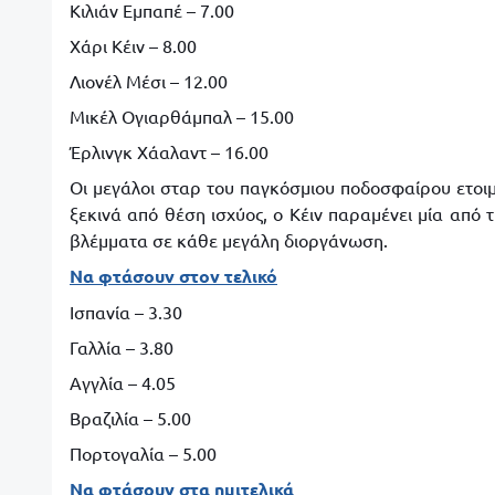
Κιλιάν Εμπαπέ – 7.00
Χάρι Κέιν – 8.00
Λιονέλ Μέσι – 12.00
Μικέλ Ογιαρθάμπαλ – 15.00
Έρλινγκ Χάαλαντ – 16.00
Οι μεγάλοι σταρ του παγκόσμιου ποδοσφαίρου ετοιμ
ξεκινά από θέση ισχύος, ο Κέιν παραμένει μία από τι
βλέμματα σε κάθε μεγάλη διοργάνωση.
Να φτάσουν στον τελικό
Ισπανία – 3.30
Γαλλία – 3.80
Αγγλία – 4.05
Βραζιλία – 5.00
Πορτογαλία – 5.00
Να φτάσουν στα ημιτελικά