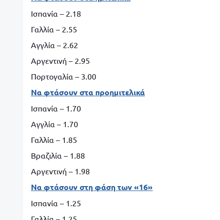
Ισπανία – 2.18
Γαλλία – 2.55
Αγγλία – 2.62
Αργεντινή – 2.95
Πορτογαλία – 3.00
Να φτάσουν στα προημιτελικά
Ισπανία – 1.70
Αγγλία – 1.70
Γαλλία – 1.85
Βραζιλία – 1.88
Αργεντινή – 1.98
Να φτάσουν στη φάση των «16»
Ισπανία – 1.25
Γαλλία – 1.25