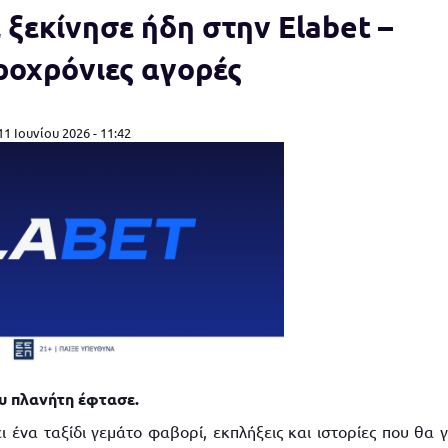
 ξεκίνησε ήδη στην Elabet –
ροχρόνιες αγορές
11 Ιουνίου 2026 - 11:42
υ πλανήτη έφτασε.
ι ένα ταξίδι γεμάτο φαβορί, εκπλήξεις και ιστορίες που θα