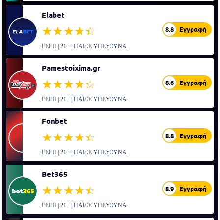
Elabet
☆☆☆☆☆
★★★★★
8.8
Εγγραφή
ΕΕΕΠ | 21+ | ΠΑΙΞΕ ΥΠΕΥΘΥΝΑ
Pamestoixima.gr
☆☆☆☆☆
★★★★★
8.6
Εγγραφή
ΕΕΕΠ | 21+ | ΠΑΙΞΕ ΥΠΕΥΘΥΝΑ
Fonbet
☆☆☆☆☆
★★★★★
8.8
Εγγραφή
ΕΕΕΠ | 21+ | ΠΑΙΞΕ ΥΠΕΥΘΥΝΑ
Bet365
☆☆☆☆☆
★★★★★
8.9
Εγγραφή
ΕΕΕΠ | 21+ | ΠΑΙΞΕ ΥΠΕΥΘΥΝΑ