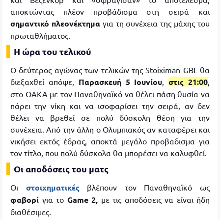
αποκτώντας πλέον προβάδισμα στη σειρά και
σημαντικό πλεονέκτημα
για τη συνέχεια της μάχης του
πρωταθλήματος.
Η ώρα του τελικού
Ο δεύτερος αγώνας των τελικών της Stoiximan GBL θα
διεξαχθεί απόψε,
Παρασκευή 5 Ιουνίου
,
στις 21:00
,
στο ΟΑΚΑ με τον Παναθηναϊκό να θέλει πάση θυσία να
πάρει την νίκη και να ισοφαρίσει την σειρά, αν δεν
θέλει να βρεθεί σε πολύ δύσκολη θέση για την
συνέχεια. Από την άλλη ο Ολυμπιακός αν καταφέρει και
νικήσει εκτός έδρας, αποκτά μεγάλο προβαδισμα για
τον τίτλο, που πολύ δύσκολα θα μπορέσει να καλυφθεί.
Οι αποδόσεις του ματς
Οι
στοιχηματικές
βλέπουν τον Παναθηναϊκό ως
φαβορί
για το
Game 2,
με τις αποδόσεις να είναι ήδη
διαθέσιμες.