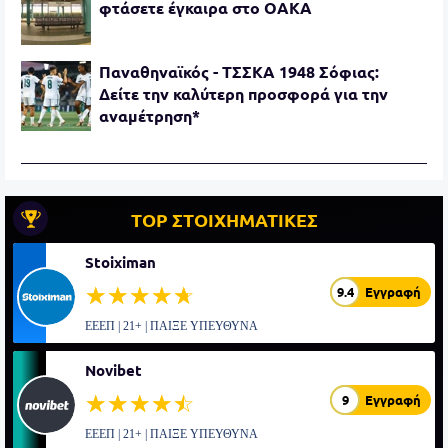
φτάσετε έγκαιρα στο ΟΑΚΑ
Παναθηναϊκός - ΤΣΣΚΑ 1948 Σόφιας:
Δείτε την καλύτερη προσφορά για την
αναμέτρηση*
TOP ΣΤΟΙΧΗΜΑΤΙΚΕΣ
Stoiximan
☆☆☆☆☆
★★★★★
9.4
Εγγραφή
ΕΕΕΠ | 21+ | ΠΑΙΞΕ ΥΠΕΥΘΥΝΑ
Novibet
☆☆☆☆☆
★★★★★
9
Εγγραφή
ΕΕΕΠ | 21+ | ΠΑΙΞΕ ΥΠΕΥΘΥΝΑ