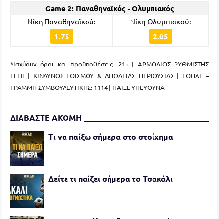
Game 2: Παναθηναϊκός - Ολυμπιακός
Νίκη Παναθηναϊκού:
Νίκη Ολυμπιακού:
1.75
2.05
*Ισχύουν όροι και προϋποθέσεις. 21+ | ΑΡΜΟΔΙΟΣ ΡΥΘΜΙΣΤΗΣ
ΕΕΕΠ | ΚΙΝΔΥΝΟΣ ΕΘΙΣΜΟΥ & ΑΠΩΛΕΙΑΣ ΠΕΡΙΟΥΣΙΑΣ | ΕΟΠΑΕ –
ΓΡΑΜΜΗ ΣΥΜΒΟΥΛΕΥΤΙΚΗΣ: 1114 | ΠΑΙΞΕ ΥΠΕΥΘΥΝΑ
ΔΙΑΒΑΣΤΕ ΑΚΟΜΗ
Τι να παίξω σήμερα στο στοίχημα
Δείτε τι παίζει σήμερα το Τσακάλι