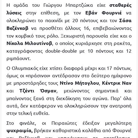
Η ομάδα του Γιώργου Μπαρτζώκα είχε
σταθερές
λύσεις
στην επίθεση, με τον
Εβάν Φουρνιέ
να
ολοκληρώνει το παιχνίδι με 20 πόντους και τον
Σάσα
Βεζένκοβ
να προσθέτει άλλους 16, επιβεβαιώνοντας
τον κομβικό τους ρόλο. Ξεχωριστή παρουσία είχε και ο
Νίκολα Μιλουτίνοβ
, ο οποίος κυριάρχησε στη ρακέτα,
καταγράφοντας double-double με 10 πόντους και 12
ριμπάουντ.
Ο Ολυμπιακός είχε χτίσει διαφορά μέχρι και 17 πόντων,
όμως οι «πράσινοι» αντέδρασαν στο δεύτερο ημίχρονο
με μπροστάρηδες τους
Ντίνο Μήτογλου
,
Κέντρικ Ναν
και
Τζέντι Όσμαν
, μειώνοντας σημαντικά και
μπαίνοντας ξανά στη διεκδίκηση του αγώνα. Παρ’ όλα
αυτά, δεν κατάφεραν να ολοκληρώσουν την ανατροπή
στην τελική ευθεία.
Στο φινάλε, οι Πειραιώτες έδειξαν μεγαλύτερη
ψυχραιμία,
βρήκαν καθοριστικά καλάθια από Φουρνιέ
και Βεζένκοβ και «σφράγισαν» το αποτέλεσμα,