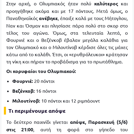
Στην αρχή, ο Ολυμπιακός ήταν πολύ
καλύτερος
και
προηγήθηκε ακόμα και με 17 πόντους. Μετά όμως, ο
Παναθηναϊκός
ανέβηκε
, έπαιξε καλά με τους Μήτογλου,
Ναν και Όσμαν και πλησίασε πάρα πολύ στο σκορ στο
τέλος του αγώνα. Όμως, στα τελευταία λεπτά, ο
Φουρνιέ και ο Βεζένκοβ έβαλαν μεγάλα καλάθια για
τον Ολυμπιακό και ο Μιλουτίνοβ κέρδισε όλες τις μάχες
κάτω από το καλάθι. Έτσι, οι «ερυθρόλευκοι» κράτησαν
τη νίκη και πήραν το προβάδισμα για το πρωτάθλημα.
Οι κορυφαίοι του Ολυμπιακού:
Φουρνιέ:
20 πόντοι
Βεζένκοβ:
16 πόντοι
Μιλουτίνοβ:
10 πόντοι και 12 ριμπάουντ
Τι περιμένουμε απόψε
Το δεύτερο παιχνίδι γίνεται
απόψε, Παρασκευή (5/6)
στις 21:00
, αυτή τη φορά στο γήπεδο του