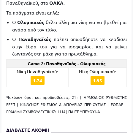
Παναθηναϊκού, στο
ΟΑΚΑ
.
Τα πράγματα είναι απλά:
Ο
Ολυμπιακός
θέλει άλλη μια νίκη για να βρεθεί μια
ανάσα από τον τίτλο.
Ο
Παναθηναϊκός
πρέπει οπωσδήποτε να κερδίσει
στην έδρα του για να ισοφαρίσει και να μείνει
ζωντανός στη μάχη για το πρωτάθλημα.
Game 2: Παναθηναϊκός - Ολυμπιακός
Νίκη Παναθηναϊκού:
Νίκη Ολυμπιακού:
1.74
1.95
*Ισχύουν όροι και προϋποθέσεις. 21+ | ΑΡΜΟΔΙΟΣ ΡΥΘΜΙΣΤΗΣ
ΕΕΕΠ | ΚΙΝΔΥΝΟΣ ΕΘΙΣΜΟΥ & ΑΠΩΛΕΙΑΣ ΠΕΡΙΟΥΣΙΑΣ | ΕΟΠΑΕ –
ΓΡΑΜΜΗ ΣΥΜΒΟΥΛΕΥΤΙΚΗΣ: 1114 | ΠΑΙΞΕ ΥΠΕΥΘΥΝΑ
ΔΙΑΒΑΣΤΕ ΑΚΟΜΗ