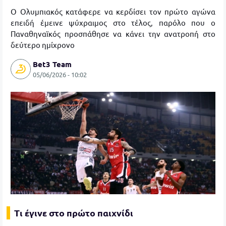
Ο Ολυμπιακός κατάφερε να κερδίσει τον πρώτο αγώνα
επειδή έμεινε ψύχραιμος στο τέλος, παρόλο που ο
Παναθηναϊκός προσπάθησε να κάνει την ανατροπή στο
δεύτερο ημίχρονο
Bet3 Team
05/06/2026 - 10:02
Τι έγινε στο πρώτο παιχνίδι