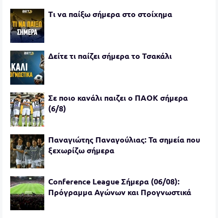
Τι να παίξω σήμερα στο στοίχημα
Δείτε τι παίζει σήμερα το Τσακάλι
Σε ποιο κανάλι παιζει ο ΠΑΟΚ σήμερα
(6/8)
Παναγιώτης Παναγούλιας: Τα σημεία που
ξεχωρίζω σήμερα
Conference League Σήμερα (06/08):
Πρόγραμμα Αγώνων και Προγνωστικά