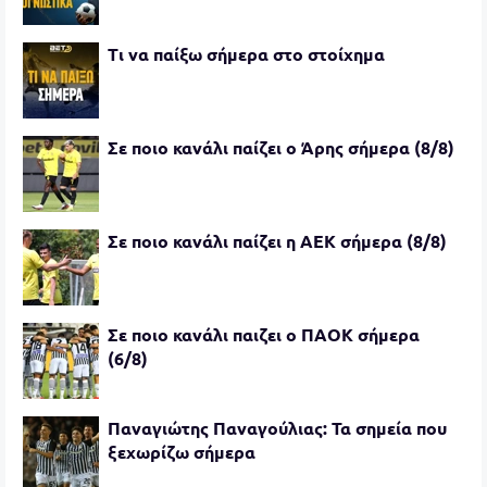
Τι να παίξω σήμερα στο στοίχημα
Σε ποιο κανάλι παίζει ο Άρης σήμερα (8/8)
Σε ποιο κανάλι παίζει η ΑΕΚ σήμερα (8/8)
Σε ποιο κανάλι παιζει ο ΠΑΟΚ σήμερα
(6/8)
Παναγιώτης Παναγούλιας: Τα σημεία που
ξεχωρίζω σήμερα