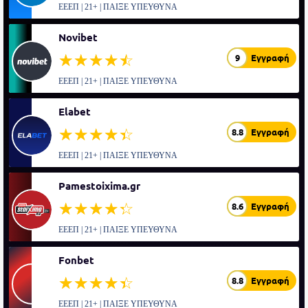
ΕΕΕΠ | 21+ | ΠΑΙΞΕ ΥΠΕΥΘΥΝΑ
Novibet
☆☆☆☆☆
★★★★★
9
Εγγραφή
ΕΕΕΠ | 21+ | ΠΑΙΞΕ ΥΠΕΥΘΥΝΑ
Elabet
☆☆☆☆☆
★★★★★
8.8
Εγγραφή
ΕΕΕΠ | 21+ | ΠΑΙΞΕ ΥΠΕΥΘΥΝΑ
Pamestoixima.gr
☆☆☆☆☆
★★★★★
8.6
Εγγραφή
ΕΕΕΠ | 21+ | ΠΑΙΞΕ ΥΠΕΥΘΥΝΑ
Fonbet
☆☆☆☆☆
★★★★★
8.8
Εγγραφή
ΕΕΕΠ | 21+ | ΠΑΙΞΕ ΥΠΕΥΘΥΝΑ