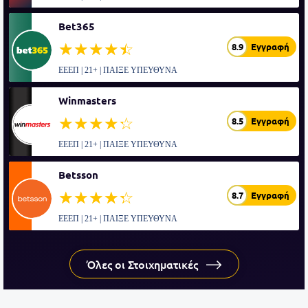
Bet365
☆☆☆☆☆
★★★★★
8.9
Εγγραφή
ΕΕΕΠ | 21+ | ΠΑΙΞΕ ΥΠΕΥΘΥΝΑ
Winmasters
☆☆☆☆☆
★★★★★
8.5
Εγγραφή
ΕΕΕΠ | 21+ | ΠΑΙΞΕ ΥΠΕΥΘΥΝΑ
Betsson
☆☆☆☆☆
★★★★★
8.7
Εγγραφή
ΕΕΕΠ | 21+ | ΠΑΙΞΕ ΥΠΕΥΘΥΝΑ
Όλες οι Στοιχηματικές