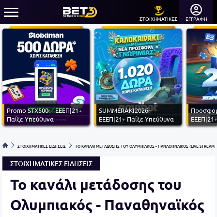
ΣΤΟΙΧΗΜΑΤΙΚΕΣ
ΕΓΓΡΑΦΗ
Promo STX500✅ ΕΕΕΠ|21+
SUMMERAKI2026✅
Προσφορ
Παίξε Υπεύθυνα
ΕΕΕΠ|21+ Παίξε Υπεύθυνα
ΕΕΕΠ|21+
ΣΤΟΙΧΗΜΑΤΙΚΕΣ ΕΙΔΗΣΕΙΣ
ΤΟ ΚΑΝΑΛΙ ΜΕΤΑΔΟΣΗΣ ΤΟΥ ΟΛΥΜΠΙΑΚΟΣ - ΠΑΝΑΘΗΝΑΙΚΟΣ (LIVE STREAM
ΣΤΟΙΧΗΜΑΤΙΚΕΣ ΕΙΔΗΣΕΙΣ
Το κανάλι μετάδοσης του
Ολυμπιακός - Παναθηναϊκός