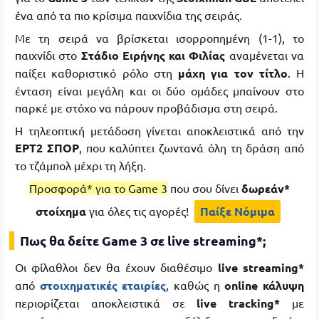
ένα από τα πιο κρίσιμα παιχνίδια της σειράς.
Με τη σειρά να βρίσκεται ισορροπημένη (1-1), το
παιχνίδι στο
Στάδιο Ειρήνης και Φιλίας
αναμένεται να
παίξει καθοριστικό ρόλο στη
μάχη για τον τίτλο
. Η
ένταση είναι μεγάλη και οι δύο ομάδες μπαίνουν στο
παρκέ με στόχο να πάρουν προβάδισμα στη σειρά.
Η τηλεοπτική μετάδοση γίνεται αποκλειστικά από την
ΕΡΤ2 ΣΠΟΡ
, που καλύπτει ζωντανά όλη τη δράση από
το τζάμπολ μέχρι τη λήξη.
Προσφορά* για το Game 3
που σου δίνει
δωρεάν*
στοίχημα
για όλες τις αγορές!
Παίξε Νόμιμα
Πως θα δείτε Game 3 σε live streaming*;
Οι φίλαθλοι δεν θα έχουν διαθέσιμο
live streaming*
από
στοιχηματικές εταιρίες
, καθώς η
online κάλυψη
περιορίζεται αποκλειστικά σε
live tracking*
με