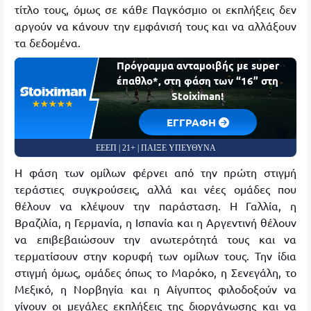
τίτλο τους, όμως σε κάθε Παγκόσμιο οι εκπλήξεις δεν
αργούν να κάνουν την εμφάνισή τους και να αλλάξουν
τα δεδομένα.
Πρόγραμμα ανταμοιβής με super
έπαθλο*, στη φάση των “16” στη
Stoiximan!
☆☆☆☆☆
★★★★★
EΓΓΡΑΦΗ
ΕΕΕΠ | 21+ | ΠΑΙΞΕ ΥΠΕΥΘΥΝΑ
Η φάση των ομίλων φέρνει από την πρώτη στιγμή
τεράστιες συγκρούσεις, αλλά και νέες ομάδες που
θέλουν να κλέψουν την παράσταση. Η Γαλλία, η
Βραζιλία, η Γερμανία, η Ισπανία και η Αργεντινή θέλουν
να επιβεβαιώσουν την ανωτερότητά τους και να
τερματίσουν στην κορυφή των ομίλων τους. Την ίδια
στιγμή όμως, ομάδες όπως το Μαρόκο, η Σενεγάλη, το
Μεξικό, η Νορβηγία και η Αίγυπτος φιλοδοξούν να
γίνουν οι μεγάλες εκπλήξεις της διοργάνωσης και να