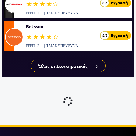
☆☆☆☆☆
★★★★★
8.5
Εγγραφή
ΕΕΕΠ | 21+ | ΠΑΙΞΕ ΥΠΕΥΘΥΝΑ
Betsson
☆☆☆☆☆
★★★★★
8.7
Εγγραφή
ΕΕΕΠ | 21+ | ΠΑΙΞΕ ΥΠΕΥΘΥΝΑ
Όλες οι Στοιχηματικές