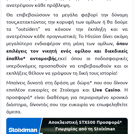
ανατρέψουν κάθε πρόβλεψη.
Θα επιβεβαιώσουν τα μεγάλα φαβορί την δύναμη
τους,κατακτώντας την κορυφή των ομίλων ή θα δούμε
τα “outsiders” να κάνουν την έκπληξη και να
ανατρέπουν κάθε προγνωστικό; Το Mission δίνει ακόμη
μεγαλύτερο ενδιαφέρον στη μάχη των ομίλων,
όπου
επιλέγεις τον νικητή ενός ομίλου και διεκδικείς
έπαθλο* ανταμοιβής
,εκεί όπου οι ποδοσφαιρικές
υπερδυνάμεις προσπαθούν να επιβεβαιωθούν και οι
εκπλήξεις θέλουν να γράψουν τη δική τους ιστορία!
Μπαίνεις δυνατά στη δράση με δώρα* που σου δίνουν
επιπλέον ευκαιρίες σε Στοίχημα και
Live Casino
. Η
προσφορά* είναι διαθέσιμη για περιορισμένο χρονικό
διάστημα, δίνοντάς σου την ευκαιρία να επωφεληθείτε
άμεσα.
Αποκλειστική STX500 Προσφορά*
Γνωριμίας από τη Stoiximan