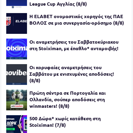
League Cup Αγγλίας (8/8)
Η ELABET ονομαστικός χορηγός της ΠΑΕ
ΒΟΛΟΣ σε μια συνεργασία-ορόσημο (8/8)
Οι αναμετρήσεις του Σαββατοκύριακου
στη Stoiximan, με έπαθλο* ανταμοιβής!
Oι κορυφαίες αναμετρήσεις του
Σαββάτου με ενισχυμένες αποδόσεις!
(8/8)
Πρώτη σέντρα σε Πορτογαλία και
Ολλανδία, σούπερ αποδόσεις στη
winmasters! (8/8)
500 Δώρα* χωρίς κατάθεση στη
Stoiximan! (7/8)