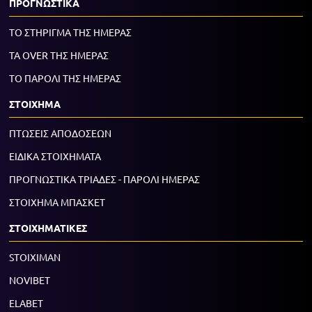
ΠΡΟΓΝΩΣΤΙΚΑ
ΤΟ ΣΤΗΡΙΓΜΑ ΤΗΣ ΗΜΕΡΑΣ
ΤΑ OVER ΤΗΣ ΗΜΕΡΑΣ
ΤΟ ΠΑΡΟΛΙ ΤΗΣ ΗΜΕΡΑΣ
ΣΤΟΙΧΗΜΑ
ΠΤΩΣΕΙΣ ΑΠΟΔΟΣΕΩΝ
ΕΙΔΙΚΑ ΣΤΟΙΧΗΜΑΤΑ
ΠΡΟΓΝΩΣΤΙΚΑ ΤΡΙΑΔΕΣ - ΠΑΡΟΛΙ ΗΜΕΡΑΣ
ΣΤΟΙΧΗΜΑ ΜΠΑΣΚΕΤ
ΣΤΟΙΧΗΜΑΤΙΚΕΣ
STOIXIMAN
NOVIBET
ELABET