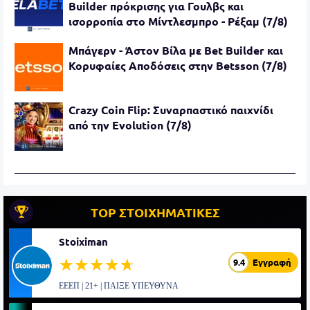
Builder πρόκρισης για Γουλβς και
ισορροπία στο Μίντλεσμπρο - Ρέξαμ (7/8)
Μπάγερν - Άστον Βίλα με Bet Builder και
Κορυφαίες Αποδόσεις στην Betsson (7/8)
Crazy Coin Flip: Συναρπαστικό παιχνίδι
από την Evolution (7/8)
TOP ΣΤΟΙΧΗΜΑΤΙΚΕΣ
Stoiximan
☆☆☆☆☆
★★★★★
9.4
Εγγραφή
ΕΕΕΠ | 21+ | ΠΑΙΞΕ ΥΠΕΥΘΥΝΑ