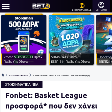
ΣΤΟΙΧΗΜΑΤΙΚΕΣ
ΕΓΓΡΑΦΗ
Promo STX500✅ ΕΕΕΠ|21+
SUMMERAKI2026✅
Προσφορ
Παίξε Υπεύθυνα
ΕΕΕΠ|21+ Παίξε Υπεύθυνα
ΕΕΕΠ|21+
ΣΤΟΙΧΗΜΑΤΙΚΑ ΝΕΑ
FONBET: BASKET LEAGUE ΠΡΟΣΦΟΡΑ* ΠΟΥ ΔΕΝ ΧΑΝΕΙ (8/6)
ΣΤΟΙΧΗΜΑΤΙΚΑ ΝΕΑ
Fonbet: Basket League
προσφορά* που δεν χάνει