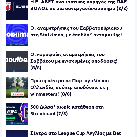
Η ELABET ονομαστικός χορηγός της ΠΑΕ
ΒΟΛΟΣ σε μια συνεργασία-ορόσημο (8/8)
Οι αναμετρήσεις του Σαββατοκύριακου
στη Stoiximan, με έπαθλο* ανταμοιβής!
Oι κορυφαίες αναμετρήσεις του
Σαββάτου με ενισχυμένες αποδόσεις!
(8/8)
Πρώτη σέντρα σε Πορτογαλία και
Ολλανδία, σούπερ αποδόσεις στη
winmasters! (8/8)
500 Δώρα* χωρίς κατάθεση στη
Stoiximan! (7/8)
Σέντρα στο League Cup Αγγλίας με Bet