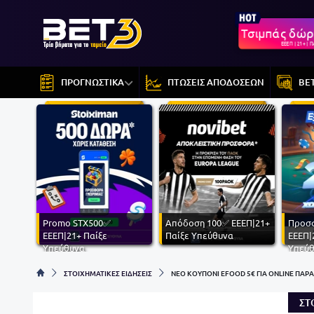
Τσιμπάς δώρα
ΕΕΕΠ | 21+ |
ΠΡΟΓΝΩΣΤΙΚΑ
ΠΤΩΣΕΙΣ ΑΠΟΔΟΣΕΩΝ
BET
Promo STX500✅
Απόδοση 100✅ ΕΕΕΠ|21+
Προσ
ΕΕΕΠ|21+ Παίξε
Παίξε Υπεύθυνα
ΕΕΕΠ|
Υπεύθυνα
Υπεύ
ΣΤΟΙΧΗΜΑΤΙΚΕΣ ΕΙΔΗΣΕΙΣ
ΝΕΟ ΚΟΥΠΟΝΙ EFOOD 5€ ΓΙΑ ONLINE ΠΑΡ
ΣΤ