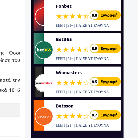
Fonbet
☆☆☆☆☆
★★★★★
8.8
Εγγραφή
ΕΕΕΠ | 21+ | ΠΑΙΞΕ ΥΠΕΥΘΥΝΑ
Bet365
☆☆☆☆☆
★★★★★
8.9
Εγγραφή
ης. Όσοι
ίηση του
ΕΕΕΠ | 21+ | ΠΑΙΞΕ ΥΠΕΥΘΥΝΑ
Winmasters
κατά την
☆☆☆☆☆
★★★★★
8.5
Εγγραφή
ικά 1016
ΕΕΕΠ | 21+ | ΠΑΙΞΕ ΥΠΕΥΘΥΝΑ
Betsson
☆☆☆☆☆
★★★★★
8.7
Εγγραφή
ΕΕΕΠ | 21+ | ΠΑΙΞΕ ΥΠΕΥΘΥΝΑ