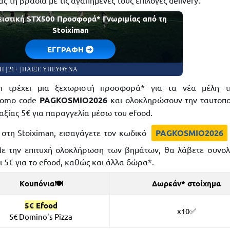
τη βραδιά με τις αγαπημένες τους επιλογές delivery.
ιστική STX500 Προσφορά* Γνωριμίας από τη
Stoiximan
EΓΓΡΑΦΗ
Π | 21+ | ΠΑΙΞΕ ΥΠΕΥΘΥΝΑ
n τρέχει μια ξεχωριστή προσφορά* για τα νέα μέλη τ
romo code
PAGKOSMIO2026
και ολοκληρώσουν την ταυτοπο
ξίας 5€ για παραγγελία μέσω του efood.
 στη Stoiximan, εισαγάγετε τον κωδικό
PAGKOSMIO2026
Με την επιτυχή ολοκλήρωση των βημάτων, θα λάβετε συνολ
 5€ για το efood, καθώς και άλλα δώρα*.
Kουπόνια🍽️
Δωρεάν* στοίχημα
5€ Efood
x10✅
5€ Domino's Pizza