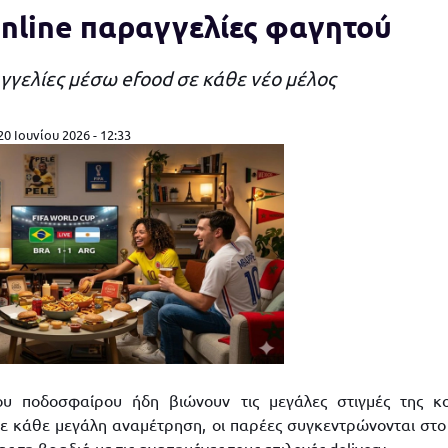
online παραγγελίες φαγητού
αγγελίες μέσω efood σε κάθε νέο μέλος
20 Ιουνίου 2026 - 12:33
του ποδοσφαίρου ήδη βιώνουν τις μεγάλες στιγμές της κ
σε κάθε μεγάλη αναμέτρηση, οι παρέες συγκεντρώνονται στο 