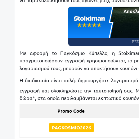
να παρακολουθήσουν τους αγώνες μαζί, συνοδεύοντας 
Αποκλε
☆☆☆☆☆
★★★★★
ΕΕΕ
Με αφορμή το Παγκόσμιο Κύπελλο, η Stoixima
πραγματοποιήσουν εγγραφή χρησιμοποιώντας το p
λογαριασμού τους, μπορούν να αποκτήσουν κουπόνι α
Η διαδικασία είναι απλή: δημιουργήστε λογαριασμό
εγγραφή και ολοκληρώστε την ταυτοποίησή σας. 
δώρα*, στα οποία περιλαμβάνεται εκπτωτικό κουπόνι
Promo Code
PAGKOSMIO2026