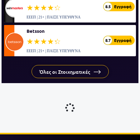
☆☆☆☆☆
★★★★★
8.5
Εγγραφή
ΕΕΕΠ | 21+ | ΠΑΙΞΕ ΥΠΕΥΘΥΝΑ
Betsson
☆☆☆☆☆
★★★★★
8.7
Εγγραφή
ΕΕΕΠ | 21+ | ΠΑΙΞΕ ΥΠΕΥΘΥΝΑ
Όλες οι Στοιχηματικές