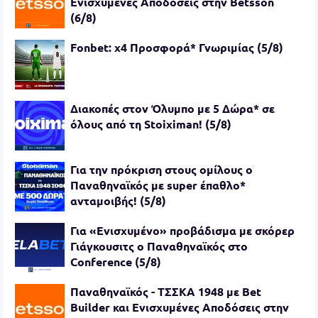
Ενισχυμένες Αποδόσεις στην Betsson
(6/8)
Fonbet: x4 Προσφορά* Γνωριμίας (5/8)
Διακοπές στον Όλυμπο με 5 Δώρα* σε
όλους από τη Stoiximan! (5/8)
Για την πρόκριση στους ομίλους ο
Παναθηναϊκός με super έπαθλο*
ανταμοιβής! (5/8)
Για «Ενισχυμένο» προβάδισμα με σκόρερ
Γιάγκουσιτς ο Παναθηναϊκός στο
Conference (5/8)
Παναθηναϊκός - ΤΣΣΚΑ 1948 με Bet
Builder και Ενισχυμένες Αποδόσεις στην