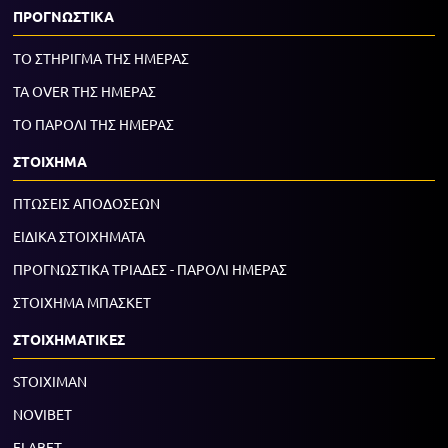
ΠΡΟΓΝΩΣΤΙΚΑ
ΤΟ ΣΤΗΡΙΓΜΑ ΤΗΣ ΗΜΕΡΑΣ
ΤΑ OVER ΤΗΣ ΗΜΕΡΑΣ
ΤΟ ΠΑΡΟΛΙ ΤΗΣ ΗΜΕΡΑΣ
ΣΤΟΙΧΗΜΑ
ΠΤΩΣΕΙΣ ΑΠΟΔΟΣΕΩΝ
ΕΙΔΙΚΑ ΣΤΟΙΧΗΜΑΤΑ
ΠΡΟΓΝΩΣΤΙΚΑ ΤΡΙΑΔΕΣ - ΠΑΡΟΛΙ ΗΜΕΡΑΣ
ΣΤΟΙΧΗΜΑ ΜΠΑΣΚΕΤ
ΣΤΟΙΧΗΜΑΤΙΚΕΣ
STOIXIMAN
NOVIBET
ELABET