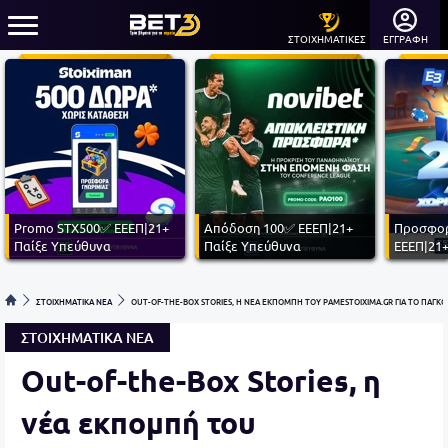
ΣΤΟΙΧΗΜΑΤΙΚΕΣ
ΕΓΓΡΑΦΗ
Promo STX500✅ ΕΕΕΠ|21+
Απόδοση 100✅ ΕΕΕΠ|21+
Προσφορ
Παίξε Υπεύθυνα
Παίξε Υπεύθυνα
ΕΕΕΠ|21+
ΣΤΟΙΧΗΜΑΤΙΚΑ ΝΕΑ
OUT-OF-THE-BOX STORIES, Η ΝΕΑ ΕΚΠΟΜΠΗ ΤΟΥ PAMESTOIXIMA.GR ΓΙΑ ΤΟ ΠΑΓΚΟΣ
ΣΤΟΙΧΗΜΑΤΙΚΑ ΝΕΑ
Out-of-the-Box Stories, η
νέα εκπομπή του