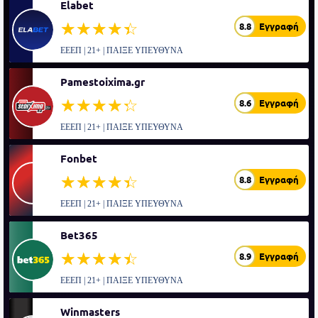
Elabet
☆☆☆☆☆
★★★★★
8.8
Εγγραφή
ΕΕΕΠ | 21+ | ΠΑΙΞΕ ΥΠΕΥΘΥΝΑ
Pamestoixima.gr
☆☆☆☆☆
★★★★★
8.6
Εγγραφή
ΕΕΕΠ | 21+ | ΠΑΙΞΕ ΥΠΕΥΘΥΝΑ
Fonbet
☆☆☆☆☆
★★★★★
8.8
Εγγραφή
ΕΕΕΠ | 21+ | ΠΑΙΞΕ ΥΠΕΥΘΥΝΑ
Bet365
☆☆☆☆☆
★★★★★
8.9
Εγγραφή
ΕΕΕΠ | 21+ | ΠΑΙΞΕ ΥΠΕΥΘΥΝΑ
Winmasters