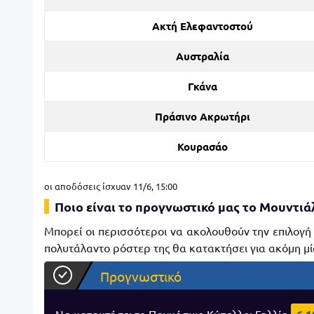
Ακτή Ελεφαντοστού
Αυστραλία
Γκάνα
Πράσινο Ακρωτήρι
Κουρασάο
οι αποδόσεις ίσχυαν 11/6, 15:00
Ποιο είναι το προγνωστικό μας το Μουντιά
Μπορεί οι περισσότεροι να ακολουθούν την επιλογή 
πολυτάλαντο ρόστερ της θα κατακτήσει για ακόμη μ
Προγνωστικό