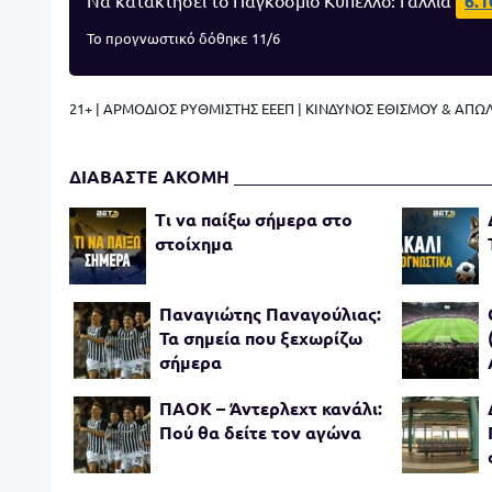
Να κατακτήσει το Παγκόσμιο Κύπελλο: Γαλλία
6.1
Το προγνωστικό δόθηκε 11/6
21+ | ΑΡΜΟΔΙΟΣ ΡΥΘΜΙΣΤΗΣ ΕΕΕΠ | ΚΙΝΔΥΝΟΣ ΕΘΙΣΜΟΥ & ΑΠΩΛ
ΔΙΑΒΑΣΤΕ ΑΚΟΜΗ
Τι να παίξω σήμερα στο
στοίχημα
Παναγιώτης Παναγούλιας:
Τα σημεία που ξεχωρίζω
σήμερα
ΠΑΟΚ – Άντερλεχτ κανάλι:
Πού θα δείτε τον αγώνα