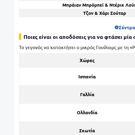
Μπράιαν Μπρόμπεϊ & Ντέρικ Λού
Τζον & Χάρι Σούταρ
⚽Σέντρα
Ποιες είναι οι αποδόσεις για να φτάσει μία
Το γεγονός να κατακτήσει ο μικρός Γουίλιαμς με τη «
Χώρες
Ισπανία
Γαλλία
Ολλανδία
Σκωτία