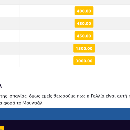
400.00
450.00
450.00
1500.00
3000.00
λ
της Ισπανίας, όμως εμείς θεωρούμε πως η Γαλλία είναι αυτή 
ία φορά το Μουντιάλ.