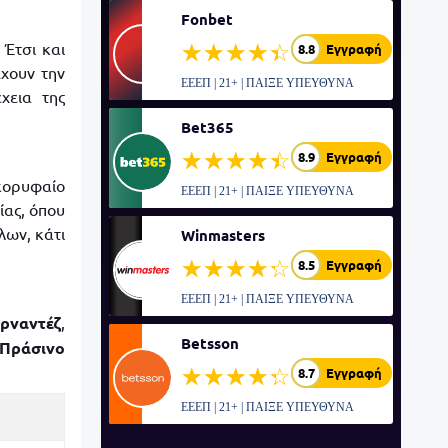
Fonbet
☆☆☆☆☆
★★★★★
Έτσι και
8.8
Εγγραφή
χουν την
ΕΕΕΠ | 21+ | ΠΑΙΞΕ ΥΠΕΥΘΥΝΑ
χεια της
Bet365
☆☆☆☆☆
★★★★★
8.9
Εγγραφή
κορυφαίο
ΕΕΕΠ | 21+ | ΠΑΙΞΕ ΥΠΕΥΘΥΝΑ
ίας, όπου
λων, κάτι
Winmasters
☆☆☆☆☆
★★★★★
8.5
Εγγραφή
ΕΕΕΠ | 21+ | ΠΑΙΞΕ ΥΠΕΥΘΥΝΑ
Ερναντέζ
,
Betsson
Πράσινο
☆☆☆☆☆
★★★★★
8.7
Εγγραφή
ΕΕΕΠ | 21+ | ΠΑΙΞΕ ΥΠΕΥΘΥΝΑ