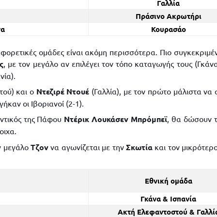
Γαλλία
Πράσινο Ακρωτήρι
να
Κουρασάο
φορετικές ομάδες είναι ακόμη περισσότερα. Πιο συγκεκριμέν
ς
, με τον μεγάλο αν επιλέγει τον τόπο καταγωγής τους (Γκάνα
νία).
τού) και ο
Ντεζιρέ Ντουέ
(Γαλλία), με τον πρώτο μάλιστα να
ήκαν οι Ιβοριανοί (2-1).
υντικός της Πάφου
Ντέρικ Λουκάσεν Μπρόμπεϊ
, θα δώσουν 
οιχα.
ον μεγάλο
Τζον
να αγωνίζεται με την
Σκωτία
και τον μικρότερ
Εθνική ομάδα
Γκάνα & Ισπανία
Ακτή Ελεφαντοστού & Γαλλί