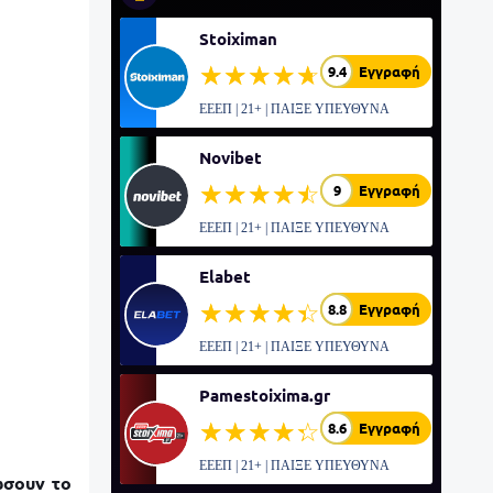
Stoiximan
☆☆☆☆☆
★★★★★
9.4
Εγγραφή
ΕΕΕΠ | 21+ | ΠΑΙΞΕ ΥΠΕΥΘΥΝΑ
Novibet
☆☆☆☆☆
★★★★★
9
Εγγραφή
ΕΕΕΠ | 21+ | ΠΑΙΞΕ ΥΠΕΥΘΥΝΑ
Elabet
☆☆☆☆☆
★★★★★
8.8
Εγγραφή
ΕΕΕΠ | 21+ | ΠΑΙΞΕ ΥΠΕΥΘΥΝΑ
Pamestoixima.gr
☆☆☆☆☆
★★★★★
8.6
Εγγραφή
ΕΕΕΠ | 21+ | ΠΑΙΞΕ ΥΠΕΥΘΥΝΑ
ώσουν το