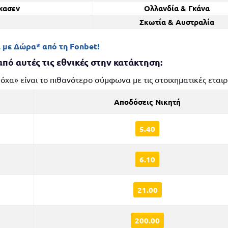
κασεν
Ολλανδία & Γκάνα
Σκωτία & Αυστραλία
 με Δώρα* από τη Fonbet!
 από αυτές τις εθνικές στην κατάκτηση:
Ρόχα» είναι το πιθανότερο σύμφωνα με τις στοιχηματικές εταιρ
Αποδόσεις Νικητή
5.40
6.10
21.00
200.00