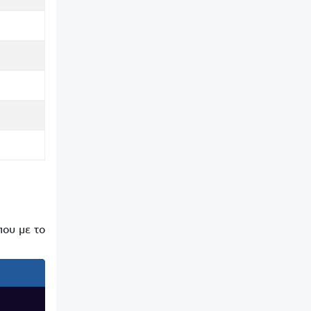
που με το