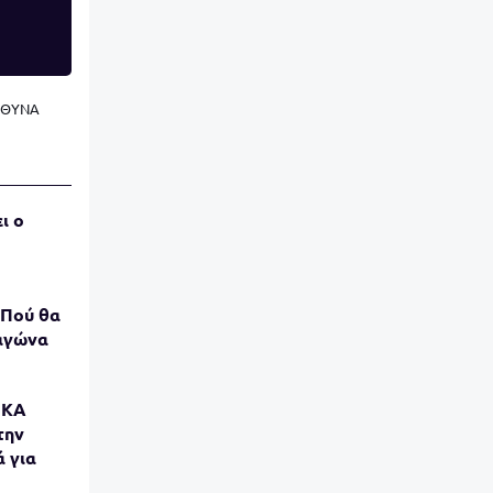
ΕΥΘΥΝΑ
ι ο
 Πού θα
 αγώνα
ΣΚΑ
την
 για