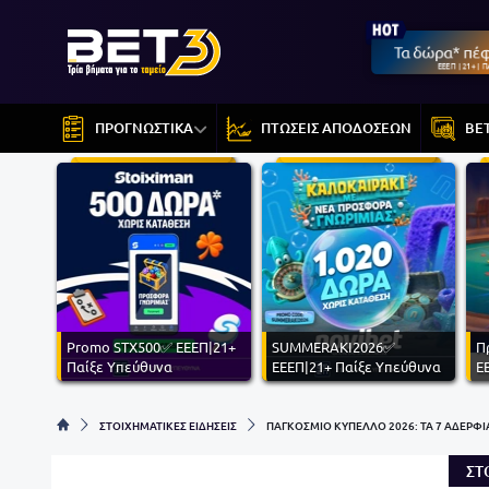
Τα δώρα* πέφ
ΕΕΕΠ | 21+ |
ΠΡΟΓΝΩΣΤΙΚΑ
ΠΤΩΣΕΙΣ ΑΠΟΔΟΣΕΩΝ
BET
Promo STX500✅ ΕΕΕΠ|21+
SUMMERAKI2026✅
Π
Παίξε Υπεύθυνα
ΕΕΕΠ|21+ Παίξε Υπεύθυνα
Ε
ΣΤΟΙΧΗΜΑΤΙΚΕΣ ΕΙΔΗΣΕΙΣ
ΠΑΓΚΟΣΜΙΟ ΚΥΠΕΛΛΟ 2026: ΤΑ 7 ΑΔΕΡΦΙ
ΣΤ